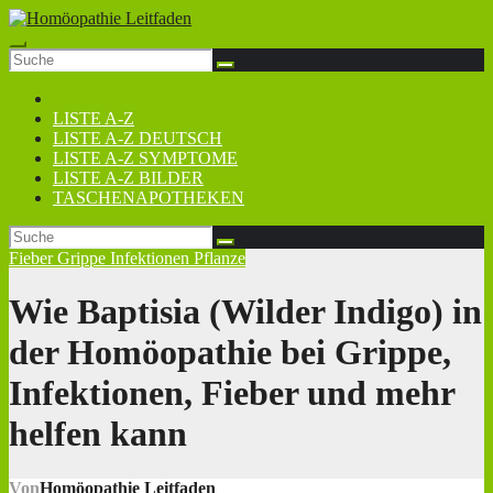
Zum
Inhalt
springen
LISTE A-Z
LISTE A-Z DEUTSCH
LISTE A-Z SYMPTOME
LISTE A-Z BILDER
TASCHENAPOTHEKEN
Fieber
Grippe
Infektionen
Pflanze
Wie Baptisia (Wilder Indigo) in
der Homöopathie bei Grippe,
Infektionen, Fieber und mehr
helfen kann
Von
Homöopathie Leitfaden