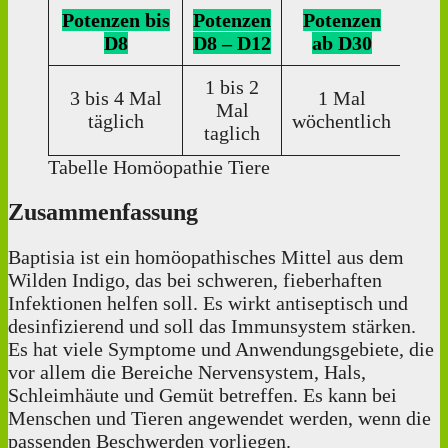
Potenzen bis
Potenzen
Potenzen
Pot
D8
D8 – D12
ab D30
ab
1 bis 2
3 bis 4 Mal
1 Mal
Mal
Einz
täglich
wöchentlich
taglich
Tabelle Homöopathie Tiere
Zusammenfassung
Baptisia ist ein homöopathisches Mittel aus dem
Wilden Indigo, das bei schweren, fieberhaften
Infektionen helfen soll. Es wirkt antiseptisch und
desinfizierend und soll das Immunsystem stärken.
Es hat viele Symptome und Anwendungsgebiete, die
vor allem die Bereiche Nervensystem, Hals,
Schleimhäute und Gemüt betreffen. Es kann bei
Menschen und Tieren angewendet werden, wenn die
passenden Beschwerden vorliegen.