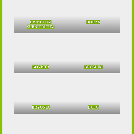
BISMUTUM
BORAX
SUBNITRICUM
BOVISTA
BROMUM
BRYONIA
BUFO