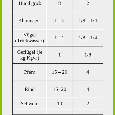
5
Hund groß
8
2
Tr
1
Kleinnager
1 – 2
1/8 – 1/4
Tr
Vögel
1
1 – 2
1/8 – 1/4
(Trinkwasser)
Tr
Geflügel (je
1
1/8
1 T
kg Kgw.)
15
Pferd
15 – 20
4
Tr
15
Rind
15- 20
4
Tr
Schwein
10
2
10 