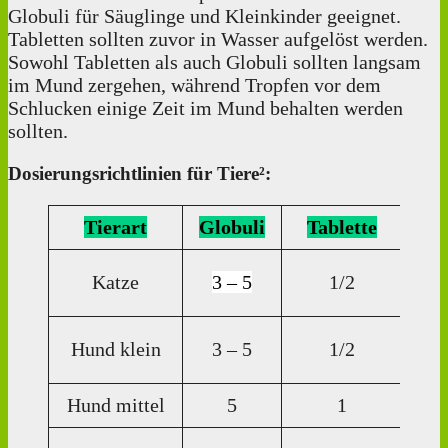
Globuli für Säuglinge und Kleinkinder geeignet.
Tabletten sollten zuvor in Wasser aufgelöst werden.
Sowohl Tabletten als auch Globuli sollten langsam
im Mund zergehen, während Tropfen vor dem
Schlucken einige Zeit im Mund behalten werden
sollten.
Dosierungsrichtlinien für Tiere²:
Tierart
Globuli
Tablette
Di
Katze
3 – 5
1/2
Tr
3
Hund klein
3 – 5
1/2
Tr
Hund mittel
5
1
5 T