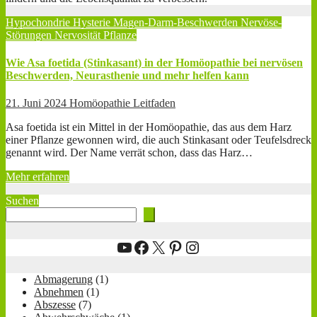
Hypochondrie
Hysterie
Magen-Darm-Beschwerden
Nervöse-
Störungen
Nervosität
Pflanze
Wie Asa foetida (Stinkasant) in der Homöopathie bei nervösen
Beschwerden, Neurasthenie und mehr helfen kann
21. Juni 2024
Homöopathie Leitfaden
Asa foetida ist ein Mittel in der Homöopathie, das aus dem Harz
einer Pflanze gewonnen wird, die auch Stinkasant oder Teufelsdreck
genannt wird. Der Name verrät schon, dass das Harz…
Mehr erfahren
Suchen
YouTube
Facebook
X
Pinterest
Instagram
Abmagerung
(1)
Abnehmen
(1)
Abszesse
(7)