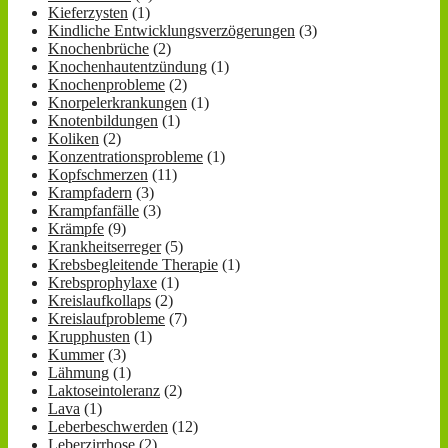
Kieferzysten
(1)
Kindliche Entwicklungsverzögerungen
(3)
Knochenbrüche
(2)
Knochenhautentzündung
(1)
Knochenprobleme
(2)
Knorpelerkrankungen
(1)
Knotenbildungen
(1)
Koliken
(2)
Konzentrationsprobleme
(1)
Kopfschmerzen
(11)
Krampfadern
(3)
Krampfanfälle
(3)
Krämpfe
(9)
Krankheitserreger
(5)
Krebsbegleitende Therapie
(1)
Krebsprophylaxe
(1)
Kreislaufkollaps
(2)
Kreislaufprobleme
(7)
Krupphusten
(1)
Kummer
(3)
Lähmung
(1)
Laktoseintoleranz
(2)
Lava
(1)
Leberbeschwerden
(12)
Leberzirrhose
(2)