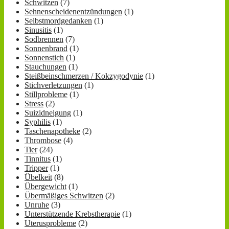
Schwitzen
(7)
Sehnenscheidenentzündungen
(1)
Selbstmordgedanken
(1)
Sinusitis
(1)
Sodbrennen
(7)
Sonnenbrand
(1)
Sonnenstich
(1)
Stauchungen
(1)
Steißbeinschmerzen / Kokzygodynie
(1)
Stichverletzungen
(1)
Stillprobleme
(1)
Stress
(2)
Suizidneigung
(1)
Syphilis
(1)
Taschenapotheke
(2)
Thrombose
(4)
Tier
(24)
Tinnitus
(1)
Tripper
(1)
Übelkeit
(8)
Übergewicht
(1)
Übermäßiges Schwitzen
(2)
Unruhe
(3)
Unterstützende Krebstherapie
(1)
Uterusprobleme
(2)