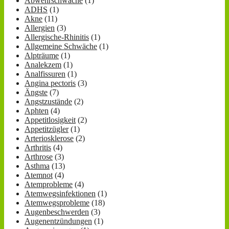
Abwehrschwäche
(1)
ADHS
(1)
Akne
(11)
Allergien
(3)
Allergische-Rhinitis
(1)
Allgemeine Schwäche
(1)
Alpträume
(1)
Analekzem
(1)
Analfissuren
(1)
Angina pectoris
(3)
Ängste
(7)
Angstzustände
(2)
Aphten
(4)
Appetitlosigkeit
(2)
Appetitzügler
(1)
Arteriosklerose
(2)
Arthritis
(4)
Arthrose
(3)
Asthma
(13)
Atemnot
(4)
Atemprobleme
(4)
Atemwegsinfektionen
(1)
Atemwegsprobleme
(18)
Augenbeschwerden
(3)
Augenentzündungen
(1)