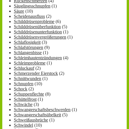
Rückenschmerzen
(4)
Säuglingsschnupfen
(1)
Säure
(10)
Scheidenausfluss
(2)
Schilddrüsenprobleme
(6)
Schilddrüsenüberfunktion
(5)
Schilddrüsenunterfunktion
(1)
Schilddrüsenvergrößerungen
(1)
Schlaflosigkeit
(3)
Schlafstörungen
(9)
Schlangenbisse
(1)
Schleimhautentzündungen
(4)
Schleimprobleme
(1)
Schluckauf
(2)
Schmerzender Eierstock
(2)
Schnittwunden
(1)
Schnupfen
(10)
Schock
(2)
Schuppenflechte
(8)
Schüttelfrost
(1)
Schwäche
(3)
Schwangerschaftsbeschwerden
(1)
Schwangerschaftsübelkeit
(5)
Schweißausbrüche
(1)
Schwindel
(10)