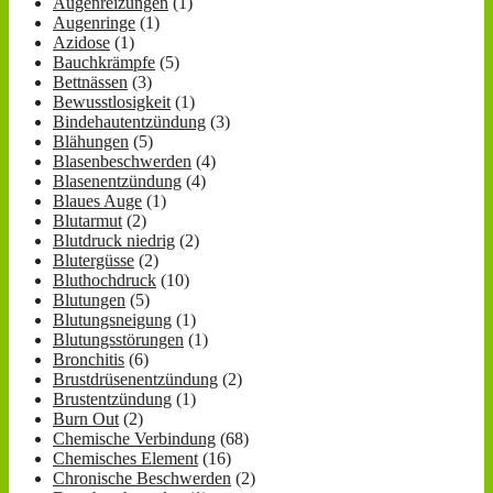
Augenreizungen
(1)
Augenringe
(1)
Azidose
(1)
Bauchkrämpfe
(5)
Bettnässen
(3)
Bewusstlosigkeit
(1)
Bindehautentzündung
(3)
Blähungen
(5)
Blasenbeschwerden
(4)
Blasenentzündung
(4)
Blaues Auge
(1)
Blutarmut
(2)
Blutdruck niedrig
(2)
Blutergüsse
(2)
Bluthochdruck
(10)
Blutungen
(5)
Blutungsneigung
(1)
Blutungsstörungen
(1)
Bronchitis
(6)
Brustdrüsenentzündung
(2)
Brustentzündung
(1)
Burn Out
(2)
Chemische Verbindung
(68)
Chemisches Element
(16)
Chronische Beschwerden
(2)