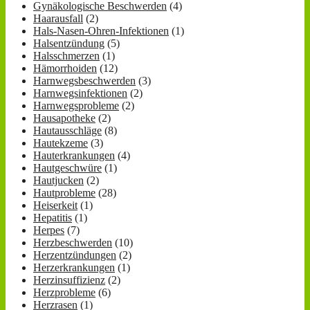
Gynäkologische Beschwerden
(4)
Haarausfall
(2)
Hals-Nasen-Ohren-Infektionen
(1)
Halsentzündung
(5)
Halsschmerzen
(1)
Hämorrhoiden
(12)
Harnwegsbeschwerden
(3)
Harnwegsinfektionen
(2)
Harnwegsprobleme
(2)
Hausapotheke
(2)
Hautausschläge
(8)
Hautekzeme
(3)
Hauterkrankungen
(4)
Hautgeschwüre
(1)
Hautjucken
(2)
Hautprobleme
(28)
Heiserkeit
(1)
Hepatitis
(1)
Herpes
(7)
Herzbeschwerden
(10)
Herzentzündungen
(2)
Herzerkrankungen
(1)
Herzinsuffizienz
(2)
Herzprobleme
(6)
Herzrasen
(1)