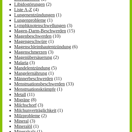
Libidostörungen
(2)
Liste A-Z
(4)
Lungenentzündungen
(1)
Lungenprobleme
(1)
Lymphknotenschwellungen
(3)
Magen-Darm-Beschwerden
(15)
Magenbeschwerden
(10)
Magengeschwüre
(1)
Magenschleimhautentzündung
(6)
Magenschmerzen
(3)
Magenübersäuerung
(2)
Malaria
(3)
Mandelentzündung
(5)
Mangelernährung
(1)
Männerbeschwerden
(11)
Menstruationsbeschwerden
(33)
Menstruationskrämpfe
(1)
Metall
(11)
Migräne
(8)
Milchschorf
(3)
Milchunverträglichkeit
(1)
Milzprobleme
(2)
Mineral
(3)
Mineralöl
(1)
Mineralsalz
(1)