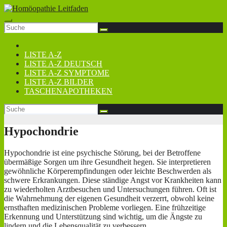
Zum
Inhalt
springen
LISTE A-Z
LISTE A-Z DEUTSCH
LISTE A-Z SYMPTOME
LISTE A-Z BILDER
TASCHENAPOTHEKEN
Hypochondrie
Hypochondrie ist eine psychische Störung, bei der Betroffene
übermäßige Sorgen um ihre Gesundheit hegen. Sie interpretieren
gewöhnliche Körperempfindungen oder leichte Beschwerden als
schwere Erkrankungen. Diese ständige Angst vor Krankheiten kann
zu wiederholten Arztbesuchen und Untersuchungen führen. Oft ist
die Wahrnehmung der eigenen Gesundheit verzerrt, obwohl keine
ernsthaften medizinischen Probleme vorliegen. Eine frühzeitige
Erkennung und Unterstützung sind wichtig, um die Ängste zu
lindern und die Lebensqualität zu verbessern.