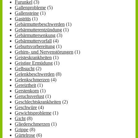
Furunkel
(3)
Gallenprobleme
(5)
Gallensteine
(1)
Gastritis
(1)
Gebärmutterbeschwerden
(1)
Gebärmutterentzündung
(1)
Gebärmuttersenkung
(3)
Gebärmuttervorfall
(4)
Geburtsvorbereitung
(1)
Gehirn- und Nervenstörungen
(1)
Geisteskrankheiten
(1)
Geistige Ermüdung
(1)
Gelbsucht
(2)
Gelenkbeschwerden
(8)
Gelenkschmerzen
(4)
Gereiztheit
(1)
Gerstenkorn
(1)
Geruchsverlust
(1)
Geschlechtskrankheiten
(2)
Geschwüre
(4)
Gewichtsprobleme
(1)
Gicht
(8)
Gliederschmerzen
(1)
Grippe
(8)
Gürtelrose
(6)