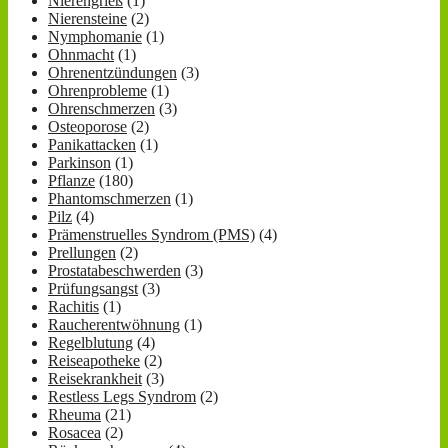
Nierengrieß
(1)
Nierensteine
(2)
Nymphomanie
(1)
Ohnmacht
(1)
Ohrenentzündungen
(3)
Ohrenprobleme
(1)
Ohrenschmerzen
(3)
Osteoporose
(2)
Panikattacken
(1)
Parkinson
(1)
Pflanze
(180)
Phantomschmerzen
(1)
Pilz
(4)
Prämenstruelles Syndrom (PMS)
(4)
Prellungen
(2)
Prostatabeschwerden
(3)
Prüfungsangst
(3)
Rachitis
(1)
Raucherentwöhnung
(1)
Regelblutung
(4)
Reiseapotheke
(2)
Reisekrankheit
(3)
Restless Legs Syndrom
(2)
Rheuma
(21)
Rosacea
(2)