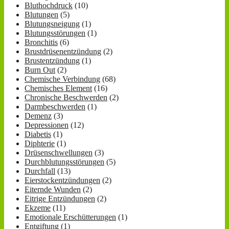
Bluthochdruck
(10)
Blutungen
(5)
Blutungsneigung
(1)
Blutungsstörungen
(1)
Bronchitis
(6)
Brustdrüsenentzündung
(2)
Brustentzündung
(1)
Burn Out
(2)
Chemische Verbindung
(68)
Chemisches Element
(16)
Chronische Beschwerden
(2)
Darmbeschwerden
(1)
Demenz
(3)
Depressionen
(12)
Diabetis
(1)
Diphterie
(1)
Drüsenschwellungen
(3)
Durchblutungsstörungen
(5)
Durchfall
(13)
Eierstockentzündungen
(2)
Eiternde Wunden
(2)
Eitrige Entzündungen
(2)
Ekzeme
(11)
Emotionale Erschütterungen
(1)
Entgiftung
(1)