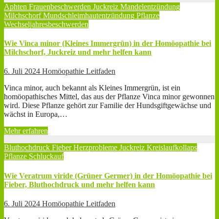
Aphten
Frauenbeschwerden
Juckreiz
Mandelentzündung
Milchschorf
Mundschleimhautentzündung
Pflanze
Wechseljahresbeschwerden
Wie Vinca minor (Kleines Immergrün) in der Homöopathie bei
Milchschorf, Juckreiz und mehr helfen kann
6. Juli 2024
Homöopathie Leitfaden
Vinca minor, auch bekannt als Kleines Immergrün, ist ein
homöopathisches Mittel, das aus der Pflanze Vinca minor gewonnen
wird. Diese Pflanze gehört zur Familie der Hundsgiftgewächse und
wächst in Europa,…
Mehr erfahren
Bluthochdruck
Fieber
Herzprobleme
Juckreiz
Kreislaufkollaps
Pflanze
Schluckauf
Wie Veratrum viride (Grüner Germer) in der Homöopathie bei
Fieber, Bluthochdruck und mehr helfen kann
6. Juli 2024
Homöopathie Leitfaden