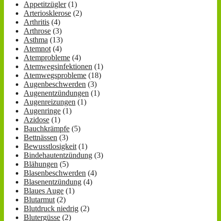
Appetitzügler
(1)
Arteriosklerose
(2)
Arthritis
(4)
Arthrose
(3)
Asthma
(13)
Atemnot
(4)
Atemprobleme
(4)
Atemwegsinfektionen
(1)
Atemwegsprobleme
(18)
Augenbeschwerden
(3)
Augenentzündungen
(1)
Augenreizungen
(1)
Augenringe
(1)
Azidose
(1)
Bauchkrämpfe
(5)
Bettnässen
(3)
Bewusstlosigkeit
(1)
Bindehautentzündung
(3)
Blähungen
(5)
Blasenbeschwerden
(4)
Blasenentzündung
(4)
Blaues Auge
(1)
Blutarmut
(2)
Blutdruck niedrig
(2)
Blutergüsse
(2)