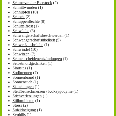
Schmerzender Eierstock
(2)
Schnittwunden
(1)
Schnupfen
(10)
Schock
(2)
Schuppenflechte
(8)
Schüttelfrost
(1)
Schwäche
(3)
Schwangerschaftsbeschwerden
(1)
Schwangerschaftsübelkeit
(5)
Schweißausbrüche
(1)
Schwindel
(10)
Schwitzen
(7)
Sehnenscheidenentzündungen
(1)
Selbstmordgedanken
(1)
Sinusitis
(1)
Sodbrennen
(7)
Sonnenbrand
(1)
Sonnenstich
(1)
Stauchungen
(1)
Steißbeinschmerzen / Kokzygodynie
(1)
Stichverletzungen
(1)
Stillprobleme
(1)
Stress
(2)
Suizidneigung
(1)
Syphilis
(1)