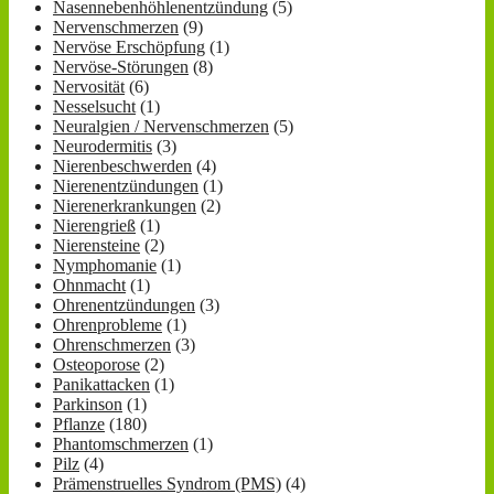
Nasennebenhöhlenentzündung
(5)
Nervenschmerzen
(9)
Nervöse Erschöpfung
(1)
Nervöse-Störungen
(8)
Nervosität
(6)
Nesselsucht
(1)
Neuralgien / Nervenschmerzen
(5)
Neurodermitis
(3)
Nierenbeschwerden
(4)
Nierenentzündungen
(1)
Nierenerkrankungen
(2)
Nierengrieß
(1)
Nierensteine
(2)
Nymphomanie
(1)
Ohnmacht
(1)
Ohrenentzündungen
(3)
Ohrenprobleme
(1)
Ohrenschmerzen
(3)
Osteoporose
(2)
Panikattacken
(1)
Parkinson
(1)
Pflanze
(180)
Phantomschmerzen
(1)
Pilz
(4)
Prämenstruelles Syndrom (PMS)
(4)