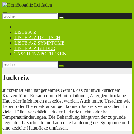
Zum
Inhalt
springen
LISTE A-Z
LISTE A-Z DEUTSCH
LISTE A-Z SYMPTOME
LISTE A-Z BILDER
TASCHENAPOTHEKEN
Juckreiz
Juckreiz ist ein unangenehmes Gefühl, das zu unwillkürlichem
Kratzen führt. Er kann durch Hautirritationen, Allergien, trockene
Haut oder Infektionen ausgelöst werden. Auch innere Ursachen wie
Leber- oder Nierenerkrankungen können Juckreiz verursachen. In
vielen Fällen verschärft sich der Juckreiz nachts oder bei
Temperaturänderungen. Die Behandlung hängt von der zugrunde
liegenden Ursache ab und kann eine Linderung der Symptome und
eine gezielte Hautpflege umfassen.