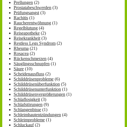
Prellungen
(2)
Prostatabeschwerden
(3)
Prüfungsangst
(3)
Rachitis
(1)
Raucherentwöhnung
(1)
Regelblutung
(4)
Reiseapotheke
(2)
Reisekrankheit
(3)
Restless Legs Syndrom
(2)
Rheuma
(21)
Rosacea
(2)
Rückenschmerzen
(4)
Säuglingsschnupfen
(1)
Säure
(10)
Scheidenausfluss
(2)
Schilddrüsenprobleme
(6)
Schilddrüsenüberfunktion
(5)
Schilddrüsenunterfunktion
(1)
Schilddrüsenvergrößerungen
(1)
Schlaflosigkeit
(3)
Schlafstörungen
(9)
Schlangenbisse
(1)
Schleimhautentzündungen
(4)
Schleimprobleme
(1)
Schluckauf
(2)