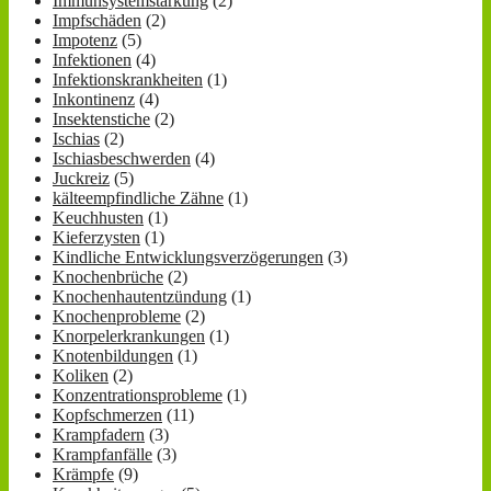
Immunsystemstärkung
(2)
Impfschäden
(2)
Impotenz
(5)
Infektionen
(4)
Infektionskrankheiten
(1)
Inkontinenz
(4)
Insektenstiche
(2)
Ischias
(2)
Ischiasbeschwerden
(4)
Juckreiz
(5)
kälteempfindliche Zähne
(1)
Keuchhusten
(1)
Kieferzysten
(1)
Kindliche Entwicklungsverzögerungen
(3)
Knochenbrüche
(2)
Knochenhautentzündung
(1)
Knochenprobleme
(2)
Knorpelerkrankungen
(1)
Knotenbildungen
(1)
Koliken
(2)
Konzentrationsprobleme
(1)
Kopfschmerzen
(11)
Krampfadern
(3)
Krampfanfälle
(3)
Krämpfe
(9)