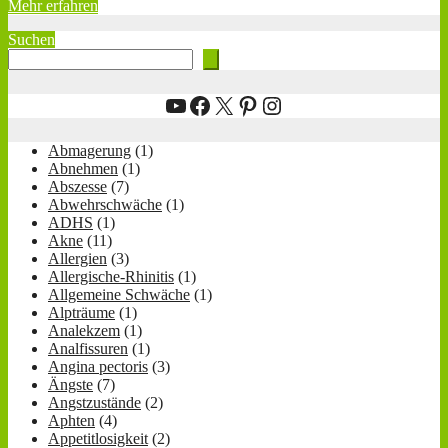
Mehr erfahren
Suchen
YouTube
Facebook
X
Pinterest
Instagram
Abmagerung
(1)
Abnehmen
(1)
Abszesse
(7)
Abwehrschwäche
(1)
ADHS
(1)
Akne
(11)
Allergien
(3)
Allergische-Rhinitis
(1)
Allgemeine Schwäche
(1)
Alpträume
(1)
Analekzem
(1)
Analfissuren
(1)
Angina pectoris
(3)
Ängste
(7)
Angstzustände
(2)
Aphten
(4)
Appetitlosigkeit
(2)