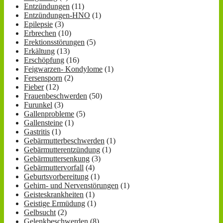
Entzündungen
(11)
Entzündungen-HNO
(1)
Epilepsie
(3)
Erbrechen
(10)
Erektionsstörungen
(5)
Erkältung
(13)
Erschöpfung
(16)
Feigwarzen- Kondylome
(1)
Fersensporn
(2)
Fieber
(12)
Frauenbeschwerden
(50)
Furunkel
(3)
Gallenprobleme
(5)
Gallensteine
(1)
Gastritis
(1)
Gebärmutterbeschwerden
(1)
Gebärmutterentzündung
(1)
Gebärmuttersenkung
(3)
Gebärmuttervorfall
(4)
Geburtsvorbereitung
(1)
Gehirn- und Nervenstörungen
(1)
Geisteskrankheiten
(1)
Geistige Ermüdung
(1)
Gelbsucht
(2)
Gelenkbeschwerden
(8)