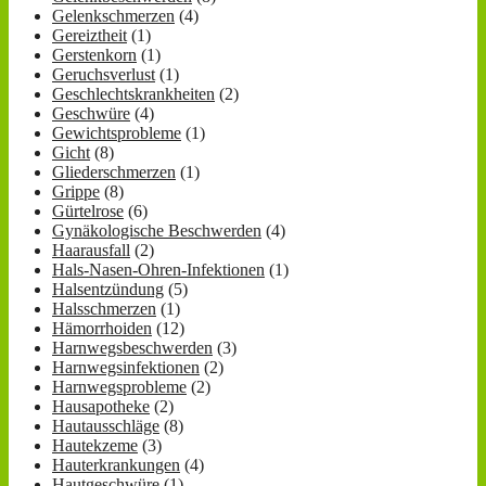
Gelenkschmerzen
(4)
Gereiztheit
(1)
Gerstenkorn
(1)
Geruchsverlust
(1)
Geschlechtskrankheiten
(2)
Geschwüre
(4)
Gewichtsprobleme
(1)
Gicht
(8)
Gliederschmerzen
(1)
Grippe
(8)
Gürtelrose
(6)
Gynäkologische Beschwerden
(4)
Haarausfall
(2)
Hals-Nasen-Ohren-Infektionen
(1)
Halsentzündung
(5)
Halsschmerzen
(1)
Hämorrhoiden
(12)
Harnwegsbeschwerden
(3)
Harnwegsinfektionen
(2)
Harnwegsprobleme
(2)
Hausapotheke
(2)
Hautausschläge
(8)
Hautekzeme
(3)
Hauterkrankungen
(4)
Hautgeschwüre
(1)