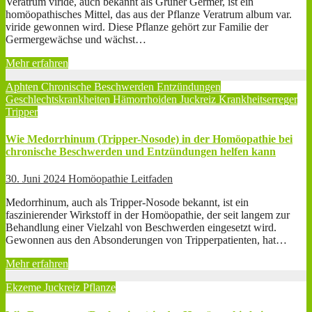
Veratrum viride, auch bekannt als Grüner Germer, ist ein
homöopathisches Mittel, das aus der Pflanze Veratrum album var.
viride gewonnen wird. Diese Pflanze gehört zur Familie der
Germergewächse und wächst…
Mehr erfahren
Aphten
Chronische Beschwerden
Entzündungen
Geschlechtskrankheiten
Hämorrhoiden
Juckreiz
Krankheitserreger
Tripper
Wie Medorrhinum (Tripper-Nosode) in der Homöopathie bei
chronische Beschwerden und Entzündungen helfen kann
30. Juni 2024
Homöopathie Leitfaden
Medorrhinum, auch als Tripper-Nosode bekannt, ist ein
faszinierender Wirkstoff in der Homöopathie, der seit langem zur
Behandlung einer Vielzahl von Beschwerden eingesetzt wird.
Gewonnen aus den Absonderungen von Tripperpatienten, hat…
Mehr erfahren
Ekzeme
Juckreiz
Pflanze