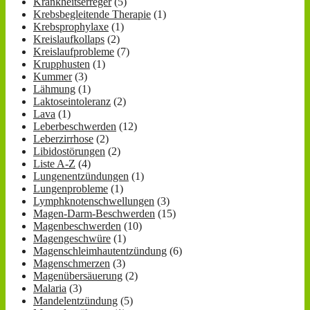
Krankheitserreger
(5)
Krebsbegleitende Therapie
(1)
Krebsprophylaxe
(1)
Kreislaufkollaps
(2)
Kreislaufprobleme
(7)
Krupphusten
(1)
Kummer
(3)
Lähmung
(1)
Laktoseintoleranz
(2)
Lava
(1)
Leberbeschwerden
(12)
Leberzirrhose
(2)
Libidostörungen
(2)
Liste A-Z
(4)
Lungenentzündungen
(1)
Lungenprobleme
(1)
Lymphknotenschwellungen
(3)
Magen-Darm-Beschwerden
(15)
Magenbeschwerden
(10)
Magengeschwüre
(1)
Magenschleimhautentzündung
(6)
Magenschmerzen
(3)
Magenübersäuerung
(2)
Malaria
(3)
Mandelentzündung
(5)