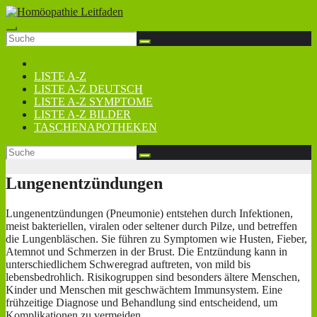
Zum
Inhalt
springen
LISTE A-Z
LISTE A-Z DEUTSCH
LISTE A-Z SYMPTOME
LISTE A-Z BILDER
TASCHENAPOTHEKEN
Lungenentzündungen
Lungenentzündungen (Pneumonie) entstehen durch Infektionen,
meist bakteriellen, viralen oder seltener durch Pilze, und betreffen
die Lungenbläschen. Sie führen zu Symptomen wie Husten, Fieber,
Atemnot und Schmerzen in der Brust. Die Entzündung kann in
unterschiedlichem Schweregrad auftreten, von mild bis
lebensbedrohlich. Risikogruppen sind besonders ältere Menschen,
Kinder und Menschen mit geschwächtem Immunsystem. Eine
frühzeitige Diagnose und Behandlung sind entscheidend, um
Komplikationen zu vermeiden.