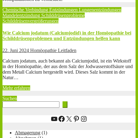
Chemische Verbindung
Entzündungen
Lungenentzündungen
Mandelentzündung
Schilddrüsenprobleme
Schilddrüsenvergrößerungen
Wie Calcium jodatum (Calciumjodid) in der Homöopathie bei
Schilddrüsenproblemen und Entzündungen helfen kann
22. Juni 2024
Homöopathie Leitfaden
Calcium jodatum, auch bekannt als Calciumjodid, ist ein Wirkstoff
in der Homöopathie, der aus dem Salz der Jodwasserstoffsäure und
dem Metall Calcium hergestellt wird. Dieses Salz kommt in der
Natur…
Mehr erfahren
Suchen
YouTube
Facebook
X
Pinterest
Instagram
Abmagerung
(1)