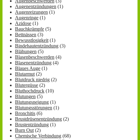
Augenbeschwerden
(3)
Augenentzündungen
(1)
Augenreizungen
(1)
Augenringe
(1)
Azidose
(1)
Bauchkrämpfe
(5)
Bettnässen
(3)
Bewusstlosigkeit
(1)
Bindehautentzündung
(3)
Blähungen
(5)
Blasenbeschwerden
(4)
Blasenentzündung
(4)
Blaues Auge
(1)
Blutarmut
(2)
Blutdruck niedrig
(2)
Blutergüsse
(2)
Bluthochdruck
(10)
Blutungen
(5)
Blutungsneigung
(1)
Blutungsstörungen
(1)
Bronchitis
(6)
Brustdrüsenentzündung
(2)
Brustentzündung
(1)
Burn Out
(2)
Chemische Verbindung
(68)