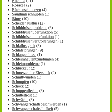
Rheuma
(21)
Rosacea
(2)
Rückenschmerzen
(4)
Säuglingsschnupfen
(1)
Säure
(10)
Scheidenausfluss
(2)
Schilddrüsenprobleme
(6)
Schilddrüsenüberfunktion
(5)
Schilddrüsenunterfunktion
(1)
Schilddrüsenvergrößerungen
(1)
Schlaflosigkeit
(3)
Schlafstörungen
(9)
Schlangenbisse
(1)
Schleimhautentzündungen
(4)
Schleimprobleme
(1)
Schluckauf
(2)
Schmerzender Eierstock
(2)
Schnittwunden
(1)
Schnupfen
(10)
Schock
(2)
Schuppenflechte
(8)
Schüttelfrost
(1)
Schwäche
(3)
Schwangerschaftsbeschwerden
(1)
Schwangerschaftsübelkeit
(5)