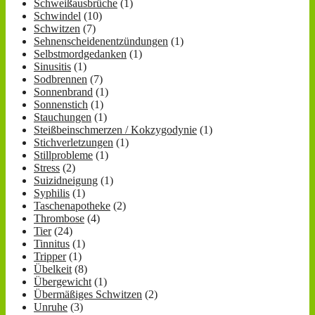
Schweißausbrüche
(1)
Schwindel
(10)
Schwitzen
(7)
Sehnenscheidenentzündungen
(1)
Selbstmordgedanken
(1)
Sinusitis
(1)
Sodbrennen
(7)
Sonnenbrand
(1)
Sonnenstich
(1)
Stauchungen
(1)
Steißbeinschmerzen / Kokzygodynie
(1)
Stichverletzungen
(1)
Stillprobleme
(1)
Stress
(2)
Suizidneigung
(1)
Syphilis
(1)
Taschenapotheke
(2)
Thrombose
(4)
Tier
(24)
Tinnitus
(1)
Tripper
(1)
Übelkeit
(8)
Übergewicht
(1)
Übermäßiges Schwitzen
(2)
Unruhe
(3)