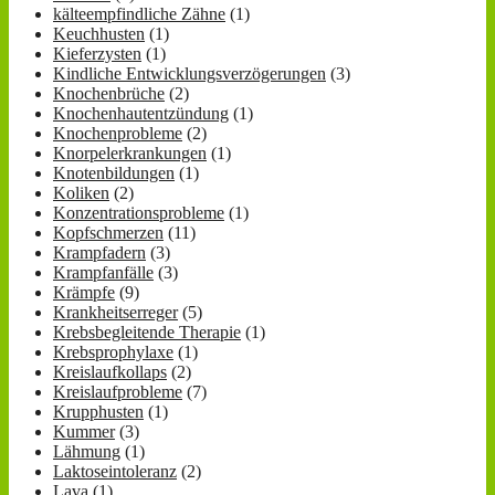
kälteempfindliche Zähne
(1)
Keuchhusten
(1)
Kieferzysten
(1)
Kindliche Entwicklungsverzögerungen
(3)
Knochenbrüche
(2)
Knochenhautentzündung
(1)
Knochenprobleme
(2)
Knorpelerkrankungen
(1)
Knotenbildungen
(1)
Koliken
(2)
Konzentrationsprobleme
(1)
Kopfschmerzen
(11)
Krampfadern
(3)
Krampfanfälle
(3)
Krämpfe
(9)
Krankheitserreger
(5)
Krebsbegleitende Therapie
(1)
Krebsprophylaxe
(1)
Kreislaufkollaps
(2)
Kreislaufprobleme
(7)
Krupphusten
(1)
Kummer
(3)
Lähmung
(1)
Laktoseintoleranz
(2)
Lava
(1)