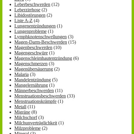
Leberbeschwerden
(12)
Leberzirrhose
(2)
Libidostörungen
(2)
Liste A-Z
(4)
Lungenentzündungen
(1)
Lungenprobleme
(1)
Lymphknotenschwellungen
(3)
Magen-Darm-Beschwerden
(15)
Magenbeschwerden
(10)
Magengeschwüre
(1)
Magenschleimhautentzündung
(6)
Magenschmerzen
(3)
Magenübersäuerung
(2)
Malaria
(3)
Mandelentzündung
(5)
Mangelernährung
(1)
Männerbeschwerden
(11)
Menstruationsbeschwerden
(33)
Menstruationskrämpfe
(1)
Metall
(11)
Migräne
(8)
Milchschorf
(3)
Milchunverträglichkeit
(1)
Milzprobleme
(2)
Mineral
(3)