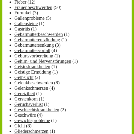
Fieber
(12)
Frauenbeschwerden
(50)
Furunkel
(3)
Gallenprobleme
(5)
Gallensteine
(1)
Gastritis
(1)
Gebärmutterbeschwerden
(1)
Gebärmutterentzündung
(1)
Gebärmuttersenkung
(3)
Gebärmuttervorfall
(4)
Geburtsvorbereitung
(1)
Gehirn- und Nervenstörungen
(1)
Geisteskrankheiten
(1)
Geistige Ermüdung
(1)
Gelbsucht
(2)
Gelenkbeschwerden
(8)
Gelenkschmerzen
(4)
Gereiztheit
(1)
Gerstenkorn
(1)
Geruchsverlust
(1)
Geschlechtskrankheiten
(2)
Geschwüre
(4)
Gewichtsprobleme
(1)
Gicht
(8)
Gliederschmerzen
(1)