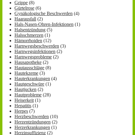
Grippe
(8)
Gürtelrose
(6)
Gynäkologische Beschwerden
(4)
Haarausfall
(2)
Hals-Nasen-Ohren-Infektionen
(1)
Halsentzündung
(5)
Halsschmerzen
(1)
Hämorrhoiden
(12)
Harnwegsbeschwerden
(3)
Harnwegsinfektionen
(2)
Harnwegsprobleme
(2)
Hausapotheke
(2)
Hautausschläge
(8)
Hautekzeme
(3)
Hauterkrankungen
(4)
Hautgeschwüre
(1)
Hautjucken
(2)
Hautprobleme
(28)
Heiserkeit
(1)
Hepatitis
(1)
Herpes
(7)
Herzbeschwerden
(10)
Herzentzündungen
(2)
Herzerkrankungen
(1)
Herzinsuffizienz
(2)