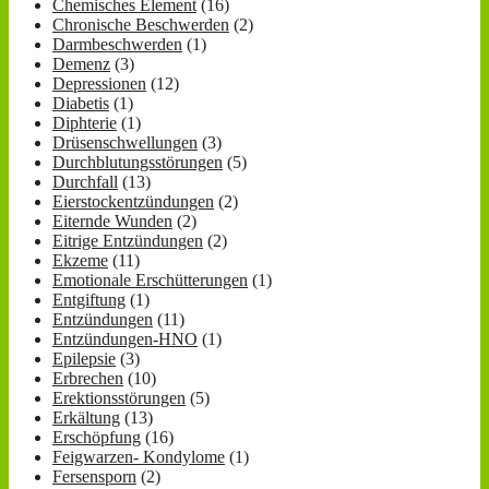
Chemisches Element
(16)
Chronische Beschwerden
(2)
Darmbeschwerden
(1)
Demenz
(3)
Depressionen
(12)
Diabetis
(1)
Diphterie
(1)
Drüsenschwellungen
(3)
Durchblutungsstörungen
(5)
Durchfall
(13)
Eierstockentzündungen
(2)
Eiternde Wunden
(2)
Eitrige Entzündungen
(2)
Ekzeme
(11)
Emotionale Erschütterungen
(1)
Entgiftung
(1)
Entzündungen
(11)
Entzündungen-HNO
(1)
Epilepsie
(3)
Erbrechen
(10)
Erektionsstörungen
(5)
Erkältung
(13)
Erschöpfung
(16)
Feigwarzen- Kondylome
(1)
Fersensporn
(2)