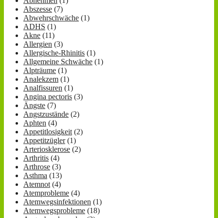
Abnehmen
(1)
Abszesse
(7)
Abwehrschwäche
(1)
ADHS
(1)
Akne
(11)
Allergien
(3)
Allergische-Rhinitis
(1)
Allgemeine Schwäche
(1)
Alpträume
(1)
Analekzem
(1)
Analfissuren
(1)
Angina pectoris
(3)
Ängste
(7)
Angstzustände
(2)
Aphten
(4)
Appetitlosigkeit
(2)
Appetitzügler
(1)
Arteriosklerose
(2)
Arthritis
(4)
Arthrose
(3)
Asthma
(13)
Atemnot
(4)
Atemprobleme
(4)
Atemwegsinfektionen
(1)
Atemwegsprobleme
(18)