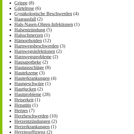
Grippe
(8)
Gürtelrose
(6)
Gynäkologische Beschwerden
(4)
Haarausfall
(2)
Hals-Nasen-Ohren-Infektionen
(1)
Halsentzündung
(5)
Halsschmerzen
(1)
Hämorrhoiden
(12)
Harnwegsbeschwerden
(3)
Harnwegsinfektionen
(2)
Harnwegsprobleme
(2)
Hausapotheke
(2)
Hautausschläge
(8)
Hautekzeme
(3)
Hauterkrankungen
(4)
Hautgeschwüre
(1)
Hautjucken
(2)
Hautprobleme
(28)
Heiserkeit
(1)
Hepatitis
(1)
Herpes
(7)
Herzbeschwerden
(10)
Herzentzündungen
(2)
Herzerkrankungen
(1)
Herzinsuffizienz
(2)