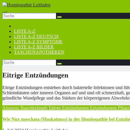
Zum
Inhalt
springen
LISTE A-Z
LISTE A-Z DEUTSCH
LISTE A-Z SYMPTOME
LISTE A-Z BILDER
TASCHENAPOTHEKEN
Eitrige Entzündungen
Eitrige Entzündungen entstehen durch bakterielle Infektionen und fü
Schleimhäuten oder inneren Organen auf und sind oft schmerzhaft, g
gründliche Wundpflege und das Stärken der körpereigenen Abwehrkräf
Abszesse
Bauchkrämpfe
Eitrige Entzündungen
Entzündungen
Pflanz
Wie Nux moschata (Muskatnuss) in der Homöopathie bei Entzün