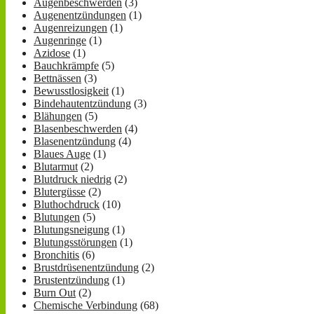
Augenbeschwerden
(3)
Augenentzündungen
(1)
Augenreizungen
(1)
Augenringe
(1)
Azidose
(1)
Bauchkrämpfe
(5)
Bettnässen
(3)
Bewusstlosigkeit
(1)
Bindehautentzündung
(3)
Blähungen
(5)
Blasenbeschwerden
(4)
Blasenentzündung
(4)
Blaues Auge
(1)
Blutarmut
(2)
Blutdruck niedrig
(2)
Blutergüsse
(2)
Bluthochdruck
(10)
Blutungen
(5)
Blutungsneigung
(1)
Blutungsstörungen
(1)
Bronchitis
(6)
Brustdrüsenentzündung
(2)
Brustentzündung
(1)
Burn Out
(2)
Chemische Verbindung
(68)