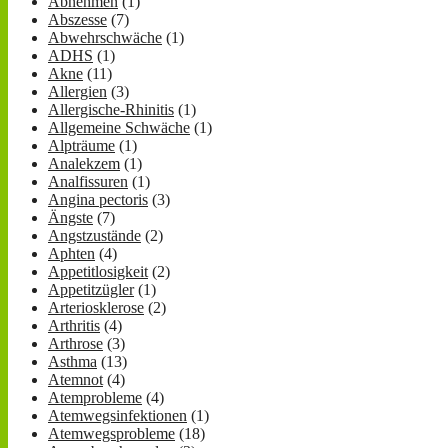
Abnehmen
(1)
Abszesse
(7)
Abwehrschwäche
(1)
ADHS
(1)
Akne
(11)
Allergien
(3)
Allergische-Rhinitis
(1)
Allgemeine Schwäche
(1)
Alpträume
(1)
Analekzem
(1)
Analfissuren
(1)
Angina pectoris
(3)
Ängste
(7)
Angstzustände
(2)
Aphten
(4)
Appetitlosigkeit
(2)
Appetitzügler
(1)
Arteriosklerose
(2)
Arthritis
(4)
Arthrose
(3)
Asthma
(13)
Atemnot
(4)
Atemprobleme
(4)
Atemwegsinfektionen
(1)
Atemwegsprobleme
(18)