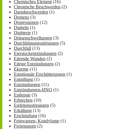
Chemisches Element
(16)
Chronische Beschwerden
(2)
Darmbeschwerden
(1)
Demenz
(3)
Depressionen
(12)
Diabetis
(1)
Diphterie
(1)
Drüsenschwellungen
(3)
Durchblutungsstörungen
(5)
Durchfall
(13)
Eierstockentzündungen
(2)
Eiternde Wunden
(2)
Eitrige Entzündungen
(2)
Ekzeme
(11)
Emotionale Erschütterungen
(1)
Entgiftung
(1)
Entzündungen
(11)
Entzündungen-HNO
(1)
Epilepsie
(3)
Erbrechen
(10)
Erektionsstörungen
(5)
Erkältung
(13)
Erschöpfung
(16)
Feigwarzen- Kondylome
(1)
Fersensporn
(2)