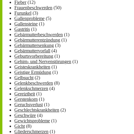
Fieber
(12)
Frauenbeschwerden
(50)
Furunkel
(3)
Gallenprobleme
(5)
Gallensteine
(1)
Gastritis
(1)
Gebärmutterbeschwerden
(1)
Gebärmutterentzündung
(1)
Gebärmuttersenkung
(3)
Gebärmuttervorfall
(4)
Geburtsvorbereitung
(1)
Gehirn- und Nervenstörungen
(1)
Geisteskrankheiten
(1)
Geistige Ermüdung
(1)
Gelbsucht
(2)
Gelenkbeschwerden
(8)
Gelenkschmerzen
(4)
Gereiztheit
(1)
Gerstenkorn
(1)
Geruchsverlust
(1)
Geschlechtskrankheiten
(2)
Geschwüre
(4)
Gewichtsprobleme
(1)
Gicht
(8)
Gliederschmerzen
(1)