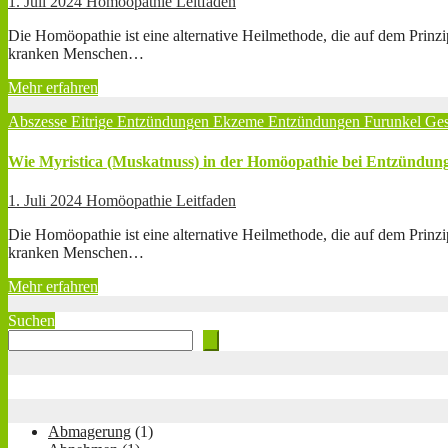
1. Juli 2024
Homöopathie Leitfaden
Die Homöopathie ist eine alternative Heilmethode, die auf dem Prinz
kranken Menschen…
Mehr erfahren
Abszesse
Eitrige Entzündungen
Ekzeme
Entzündungen
Furunkel
Ge
Wie Myristica (Muskatnuss) in der Homöopathie bei Entzündun
1. Juli 2024
Homöopathie Leitfaden
Die Homöopathie ist eine alternative Heilmethode, die auf dem Prinz
kranken Menschen…
Mehr erfahren
Suchen
Abmagerung
(1)