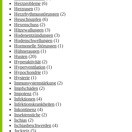
Herzprobleme
(6)
Herzrasen
(1)
Herzrhythmusstörungen
(2)
Heuschnupfen
(6)
Hexenschuss
(2)
Hitzewallungen
(3)
Hodenentzündungen
(3)
Hodenschwellungen
(1)
Hormonelle Störungen
(1)
Hühneraugen
(1)
Husten
(20)
Hyperaktivität
(2)
Hyperventilation
(1)
Hypochondrie
(1)
Hysterie
(1)
Immunsystemstärkung
(2)
Impfschäden
(2)
Impotenz
(5)
Infektionen
(4)
Infektionskrankheiten
(1)
Inkontinenz
(4)
Insektenstiche
(2)
Ischias
(2)
Ischiasbeschwerden
(4)
Juckreiz
(5)