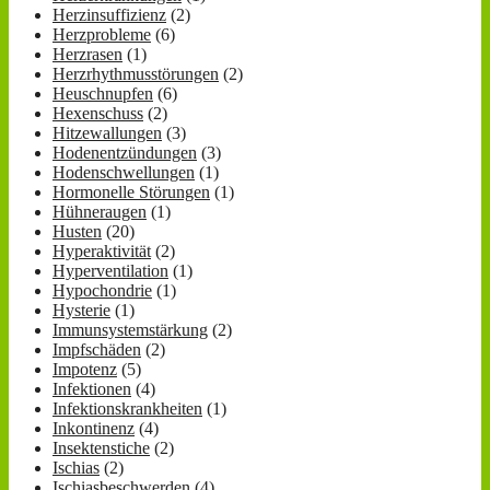
Herzinsuffizienz
(2)
Herzprobleme
(6)
Herzrasen
(1)
Herzrhythmusstörungen
(2)
Heuschnupfen
(6)
Hexenschuss
(2)
Hitzewallungen
(3)
Hodenentzündungen
(3)
Hodenschwellungen
(1)
Hormonelle Störungen
(1)
Hühneraugen
(1)
Husten
(20)
Hyperaktivität
(2)
Hyperventilation
(1)
Hypochondrie
(1)
Hysterie
(1)
Immunsystemstärkung
(2)
Impfschäden
(2)
Impotenz
(5)
Infektionen
(4)
Infektionskrankheiten
(1)
Inkontinenz
(4)
Insektenstiche
(2)
Ischias
(2)
Ischiasbeschwerden
(4)