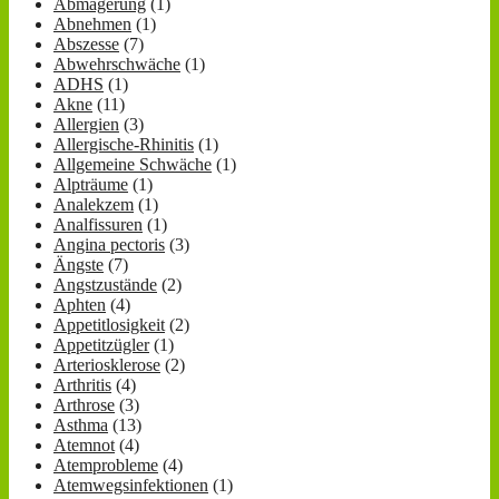
Abmagerung
(1)
Abnehmen
(1)
Abszesse
(7)
Abwehrschwäche
(1)
ADHS
(1)
Akne
(11)
Allergien
(3)
Allergische-Rhinitis
(1)
Allgemeine Schwäche
(1)
Alpträume
(1)
Analekzem
(1)
Analfissuren
(1)
Angina pectoris
(3)
Ängste
(7)
Angstzustände
(2)
Aphten
(4)
Appetitlosigkeit
(2)
Appetitzügler
(1)
Arteriosklerose
(2)
Arthritis
(4)
Arthrose
(3)
Asthma
(13)
Atemnot
(4)
Atemprobleme
(4)
Atemwegsinfektionen
(1)