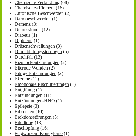
Chemische Verbindung
(68)
Chemisches Element
(16)
Chronische Beschwerden
(2)
Darmbeschwerden
(1)
Demenz
(3)
Depressionen
(12)
Diabetis
(1)
Diphterie
(1)
Drüsenschwellungen
(3)
Durchblutungsstörungen
(5)
Durchfall
(13)
Eierstockentzündungen
(2)
Eiternde Wunden
(2)
Eitrige Entzündungen
(2)
Ekzeme
(11)
Emotionale Erschütterungen
(1)
Entgiftung
(1)
Entzündungen
(11)
Entzündungen-HNO
(1)
Epilepsie
(3)
Erbrechen
(10)
Erektionsstörungen
(5)
Erkältung
(13)
Erschöpfung
(16)
Feigwarzen- Kondylome
(1)