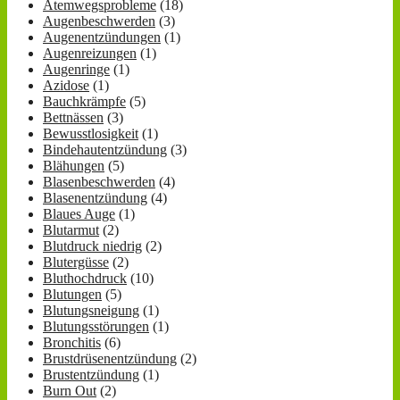
Atemwegsprobleme
(18)
Augenbeschwerden
(3)
Augenentzündungen
(1)
Augenreizungen
(1)
Augenringe
(1)
Azidose
(1)
Bauchkrämpfe
(5)
Bettnässen
(3)
Bewusstlosigkeit
(1)
Bindehautentzündung
(3)
Blähungen
(5)
Blasenbeschwerden
(4)
Blasenentzündung
(4)
Blaues Auge
(1)
Blutarmut
(2)
Blutdruck niedrig
(2)
Blutergüsse
(2)
Bluthochdruck
(10)
Blutungen
(5)
Blutungsneigung
(1)
Blutungsstörungen
(1)
Bronchitis
(6)
Brustdrüsenentzündung
(2)
Brustentzündung
(1)
Burn Out
(2)