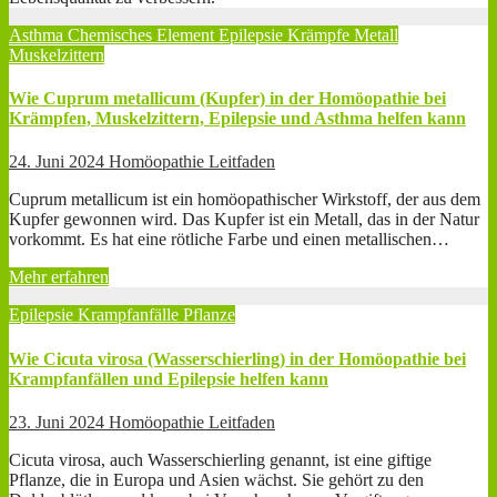
Asthma
Chemisches Element
Epilepsie
Krämpfe
Metall
Muskelzittern
Wie Cuprum metallicum (Kupfer) in der Homöopathie bei
Krämpfen, Muskelzittern, Epilepsie und Asthma helfen kann
24. Juni 2024
Homöopathie Leitfaden
Cuprum metallicum ist ein homöopathischer Wirkstoff, der aus dem
Kupfer gewonnen wird. Das Kupfer ist ein Metall, das in der Natur
vorkommt. Es hat eine rötliche Farbe und einen metallischen…
Mehr erfahren
Epilepsie
Krampfanfälle
Pflanze
Wie Cicuta virosa (Wasserschierling) in der Homöopathie bei
Krampfanfällen und Epilepsie helfen kann
23. Juni 2024
Homöopathie Leitfaden
Cicuta virosa, auch Wasserschierling genannt, ist eine giftige
Pflanze, die in Europa und Asien wächst. Sie gehört zu den