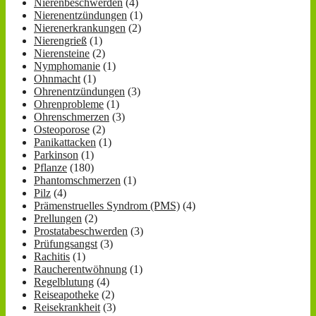
Nierenbeschwerden
(4)
Nierenentzündungen
(1)
Nierenerkrankungen
(2)
Nierengrieß
(1)
Nierensteine
(2)
Nymphomanie
(1)
Ohnmacht
(1)
Ohrenentzündungen
(3)
Ohrenprobleme
(1)
Ohrenschmerzen
(3)
Osteoporose
(2)
Panikattacken
(1)
Parkinson
(1)
Pflanze
(180)
Phantomschmerzen
(1)
Pilz
(4)
Prämenstruelles Syndrom (PMS)
(4)
Prellungen
(2)
Prostatabeschwerden
(3)
Prüfungsangst
(3)
Rachitis
(1)
Raucherentwöhnung
(1)
Regelblutung
(4)
Reiseapotheke
(2)
Reisekrankheit
(3)