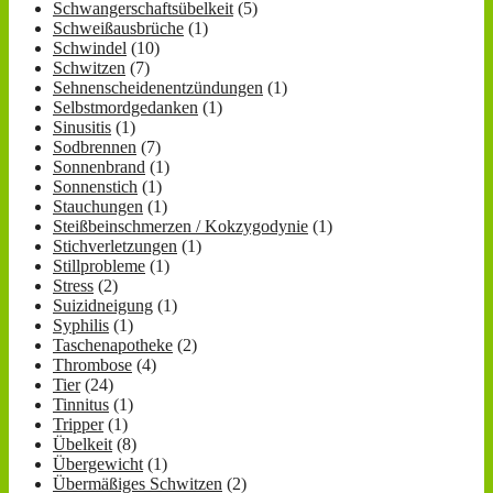
Schwangerschaftsübelkeit
(5)
Schweißausbrüche
(1)
Schwindel
(10)
Schwitzen
(7)
Sehnenscheidenentzündungen
(1)
Selbstmordgedanken
(1)
Sinusitis
(1)
Sodbrennen
(7)
Sonnenbrand
(1)
Sonnenstich
(1)
Stauchungen
(1)
Steißbeinschmerzen / Kokzygodynie
(1)
Stichverletzungen
(1)
Stillprobleme
(1)
Stress
(2)
Suizidneigung
(1)
Syphilis
(1)
Taschenapotheke
(2)
Thrombose
(4)
Tier
(24)
Tinnitus
(1)
Tripper
(1)
Übelkeit
(8)
Übergewicht
(1)
Übermäßiges Schwitzen
(2)