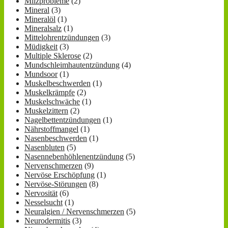
Milzprobleme
(2)
Mineral
(3)
Mineralöl
(1)
Mineralsalz
(1)
Mittelohrentzündungen
(3)
Müdigkeit
(3)
Multiple Sklerose
(2)
Mundschleimhautentzündung
(4)
Mundsoor
(1)
Muskelbeschwerden
(1)
Muskelkrämpfe
(2)
Muskelschwäche
(1)
Muskelzittern
(2)
Nagelbettentzündungen
(1)
Nährstoffmangel
(1)
Nasenbeschwerden
(1)
Nasenbluten
(5)
Nasennebenhöhlenentzündung
(5)
Nervenschmerzen
(9)
Nervöse Erschöpfung
(1)
Nervöse-Störungen
(8)
Nervosität
(6)
Nesselsucht
(1)
Neuralgien / Nervenschmerzen
(5)
Neurodermitis
(3)