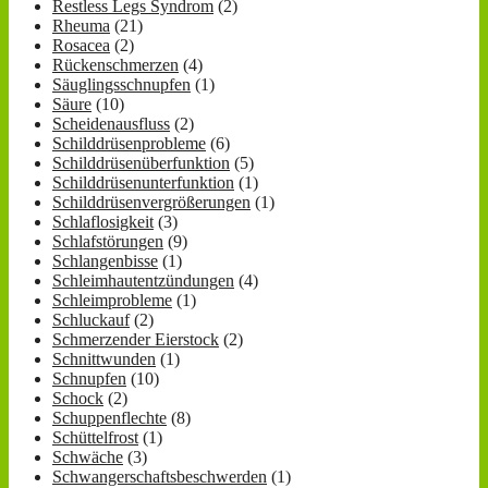
Restless Legs Syndrom
(2)
Rheuma
(21)
Rosacea
(2)
Rückenschmerzen
(4)
Säuglingsschnupfen
(1)
Säure
(10)
Scheidenausfluss
(2)
Schilddrüsenprobleme
(6)
Schilddrüsenüberfunktion
(5)
Schilddrüsenunterfunktion
(1)
Schilddrüsenvergrößerungen
(1)
Schlaflosigkeit
(3)
Schlafstörungen
(9)
Schlangenbisse
(1)
Schleimhautentzündungen
(4)
Schleimprobleme
(1)
Schluckauf
(2)
Schmerzender Eierstock
(2)
Schnittwunden
(1)
Schnupfen
(10)
Schock
(2)
Schuppenflechte
(8)
Schüttelfrost
(1)
Schwäche
(3)
Schwangerschaftsbeschwerden
(1)