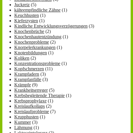
Juckreiz
(5)
kälteempfindliche Zähne
(1)
Keuchhusten
(1)
Kieferzysten
(1)
Kindliche Entwicklungsverzögerungen
(3)
Knochenbrüche
(2)
Knochenhautentzündung
(1)
Knochenprobleme
(2)
Knorpelerkrankungen
(1)
Knotenbildungen
(1)
Koliken
(2)
Konzentrationsprobleme
(1)
Kopfschmerzen
(11)
Krampfadern
(3)
Krampfanfälle
(3)
Krämpfe
(9)
Krankheitserreger
(5)
Krebsbegleitende Therapie
(1)
Krebsprophylaxe
(1)
Kreislaufkollaps
(2)
Kreislaufprobleme
(7)
Krupphusten
(1)
Kummer
(3)
Lähmung
(1)
Laktoseintoleranz
(2)