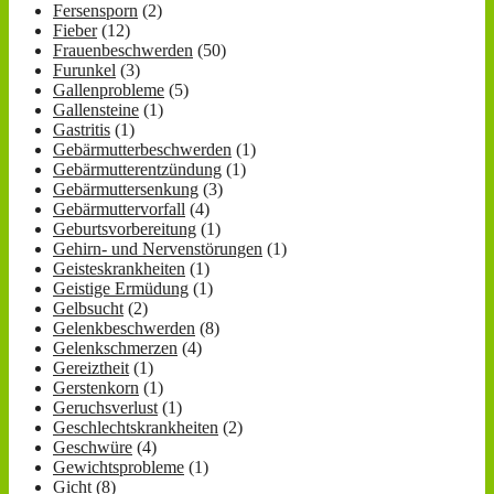
Fersensporn
(2)
Fieber
(12)
Frauenbeschwerden
(50)
Furunkel
(3)
Gallenprobleme
(5)
Gallensteine
(1)
Gastritis
(1)
Gebärmutterbeschwerden
(1)
Gebärmutterentzündung
(1)
Gebärmuttersenkung
(3)
Gebärmuttervorfall
(4)
Geburtsvorbereitung
(1)
Gehirn- und Nervenstörungen
(1)
Geisteskrankheiten
(1)
Geistige Ermüdung
(1)
Gelbsucht
(2)
Gelenkbeschwerden
(8)
Gelenkschmerzen
(4)
Gereiztheit
(1)
Gerstenkorn
(1)
Geruchsverlust
(1)
Geschlechtskrankheiten
(2)
Geschwüre
(4)
Gewichtsprobleme
(1)
Gicht
(8)