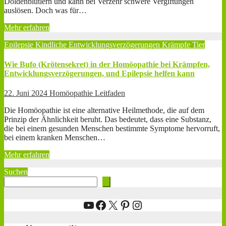
Doldenblütlern und kann bei Verzehr schwere Vergiftungen
auslösen. Doch was für…
Mehr erfahren
Epilepsie
Kindliche Entwicklungsverzögerungen
Krämpfe
Tier
Wie Bufo (Krötensekret) in der Homöopathie bei Krämpfen,
Entwicklungsverzögerungen, und Epilepsie helfen kann
22. Juni 2024
Homöopathie Leitfaden
Die Homöopathie ist eine alternative Heilmethode, die auf dem
Prinzip der Ähnlichkeit beruht. Das bedeutet, dass eine Substanz,
die bei einem gesunden Menschen bestimmte Symptome hervorruft,
bei einem kranken Menschen…
Mehr erfahren
Suchen
YouTube
Facebook
X
Pinterest
Instagram