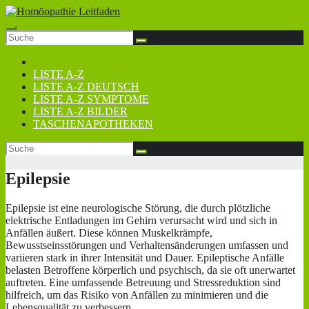
Zum
Inhalt
springen
LISTE A-Z
LISTE A-Z DEUTSCH
LISTE A-Z SYMPTOME
LISTE A-Z BILDER
TASCHENAPOTHEKEN
Epilepsie
Epilepsie ist eine neurologische Störung, die durch plötzliche
elektrische Entladungen im Gehirn verursacht wird und sich in
Anfällen äußert. Diese können Muskelkrämpfe,
Bewusstseinsstörungen und Verhaltensänderungen umfassen und
variieren stark in ihrer Intensität und Dauer. Epileptische Anfälle
belasten Betroffene körperlich und psychisch, da sie oft unerwartet
auftreten. Eine umfassende Betreuung und Stressreduktion sind
hilfreich, um das Risiko von Anfällen zu minimieren und die
Lebensqualität zu verbessern.