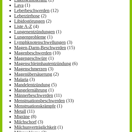
Lava
(1)
Leberbeschwerden
(12)
Leberzirrhose
(2)
Libidostörungen
(2)
Liste A-Z
(4)
Lungenentzündungen
(1)
Lungenprobleme
(1)
Lymphknotenschwellungen
(3)
Magen-Darm-Beschwerden
(15)
Magenbeschwerden
(10)
Magengeschwüre
(1)
Magenschleimhautentzündung
(6)
Magenschmerzen
(3)
Magenübersäuerung
(2)
Malaria
(3)
Mandelentzündung
(5)
Mangelernährung
(1)
Männerbeschwerden
(11)
Menstruationsbeschwerden
(33)
Menstruationskrämpfe
(1)
Metall
(11)
Migräne
(8)
Milchschorf
(3)
Milchunverträglichkeit
(1)