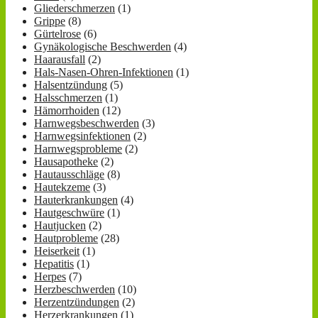
Gliederschmerzen
(1)
Grippe
(8)
Gürtelrose
(6)
Gynäkologische Beschwerden
(4)
Haarausfall
(2)
Hals-Nasen-Ohren-Infektionen
(1)
Halsentzündung
(5)
Halsschmerzen
(1)
Hämorrhoiden
(12)
Harnwegsbeschwerden
(3)
Harnwegsinfektionen
(2)
Harnwegsprobleme
(2)
Hausapotheke
(2)
Hautausschläge
(8)
Hautekzeme
(3)
Hauterkrankungen
(4)
Hautgeschwüre
(1)
Hautjucken
(2)
Hautprobleme
(28)
Heiserkeit
(1)
Hepatitis
(1)
Herpes
(7)
Herzbeschwerden
(10)
Herzentzündungen
(2)
Herzerkrankungen
(1)