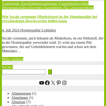
Augenringe
Durchblutungsstörungen
Frauenbeschwerden
Menstruationsbeschwerden
Nasenbluten
Pilz
Uterusprobleme
Wie Secale cornutum (Mutterkorn) in der Homöopathie bei
verschiedenen Beschwerden helfen kann
4. Juli 2024
Homöopathie Leitfaden
Secale cornutum, auch bekannt als Mutterkorn, ist ein Wirkstoff, der
in der Homöopathie verwendet wird. Er wird aus einem Pilz
gewonnen, der auf Getreidekörnern wächst und schon seit dem
Mittelalter…
Mehr erfahren
Suchen
YouTube
Facebook
X
Pinterest
Instagram
Abmagerung
(1)
Abnehmen
(1)
Abszesse
(7)