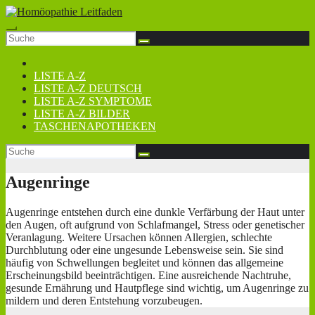
Zum
Inhalt
springen
LISTE A-Z
LISTE A-Z DEUTSCH
LISTE A-Z SYMPTOME
LISTE A-Z BILDER
TASCHENAPOTHEKEN
Augenringe
Augenringe entstehen durch eine dunkle Verfärbung der Haut unter
den Augen, oft aufgrund von Schlafmangel, Stress oder genetischer
Veranlagung. Weitere Ursachen können Allergien, schlechte
Durchblutung oder eine ungesunde Lebensweise sein. Sie sind
häufig von Schwellungen begleitet und können das allgemeine
Erscheinungsbild beeinträchtigen. Eine ausreichende Nachtruhe,
gesunde Ernährung und Hautpflege sind wichtig, um Augenringe zu
mildern und deren Entstehung vorzubeugen.