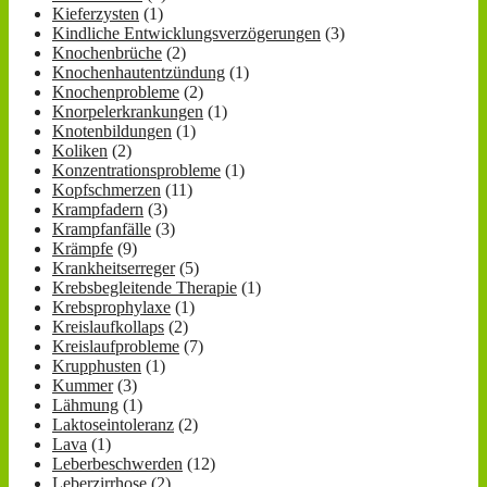
Kieferzysten
(1)
Kindliche Entwicklungsverzögerungen
(3)
Knochenbrüche
(2)
Knochenhautentzündung
(1)
Knochenprobleme
(2)
Knorpelerkrankungen
(1)
Knotenbildungen
(1)
Koliken
(2)
Konzentrationsprobleme
(1)
Kopfschmerzen
(11)
Krampfadern
(3)
Krampfanfälle
(3)
Krämpfe
(9)
Krankheitserreger
(5)
Krebsbegleitende Therapie
(1)
Krebsprophylaxe
(1)
Kreislaufkollaps
(2)
Kreislaufprobleme
(7)
Krupphusten
(1)
Kummer
(3)
Lähmung
(1)
Laktoseintoleranz
(2)
Lava
(1)
Leberbeschwerden
(12)
Leberzirrhose
(2)