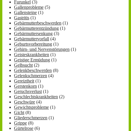
Furunkel
(3)
Gallenprobleme
(5)
Gallensteine
(1)
Gastritis
(1)
Gebärmutterbeschwerden
(1)
Gebärmutterentzündung
(1)
Gebärmuttersenkung
(3)
Gebärmuttervorfall
(4)
Geburtsvorbereitung
(1)
Gehirn- und Nervenstörungen
(1)
Geisteskrankheiten
(1)
Geistige Ermüdung
(1)
Gelbsucht
(2)
Gelenkbeschwerden
(8)
Gelenkschmerzen
(4)
Gereiztheit
(1)
Gerstenkorn
(1)
Geruchsverlust
(1)
Geschlechtskrankheiten
(2)
Geschwüre
(4)
Gewichtsprobleme
(1)
Gicht
(8)
Gliederschmerzen
(1)
Grippe
(8)
Gürtelrose
(6)