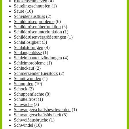
Rückenschmerzen
(4)
Säuglingsschnupfen
(1)
Säure
(10)
Scheidenausfluss
(2)
Schilddrüsenprobleme
(6)
Schilddrüsenüberfunktion
(5)
Schilddrüsenunterfunktion
(1)
Schilddrüsenvergrößerungen
(1)
Schlaflosigkeit
(3)
Schlafstörungen
(9)
Schlangenbisse
(1)
Schleimhautentzündungen
(4)
Schleimprobleme
(1)
Schluckauf
(2)
Schmerzender Eierstock
(2)
Schnittwunden
(1)
Schnupfen
(10)
Schock
(2)
Schuppenflechte
(8)
Schüttelfrost
(1)
Schwäche
(3)
Schwangerschaftsbeschwerden
(1)
Schwangerschaftsübelkeit
(5)
Schweißausbrüche
(1)
Schwindel
(10)