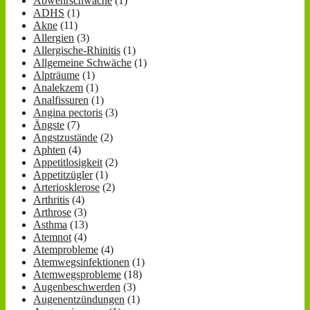
Abwehrschwäche
(1)
ADHS
(1)
Akne
(11)
Allergien
(3)
Allergische-Rhinitis
(1)
Allgemeine Schwäche
(1)
Alpträume
(1)
Analekzem
(1)
Analfissuren
(1)
Angina pectoris
(3)
Ängste
(7)
Angstzustände
(2)
Aphten
(4)
Appetitlosigkeit
(2)
Appetitzügler
(1)
Arteriosklerose
(2)
Arthritis
(4)
Arthrose
(3)
Asthma
(13)
Atemnot
(4)
Atemprobleme
(4)
Atemwegsinfektionen
(1)
Atemwegsprobleme
(18)
Augenbeschwerden
(3)
Augenentzündungen
(1)