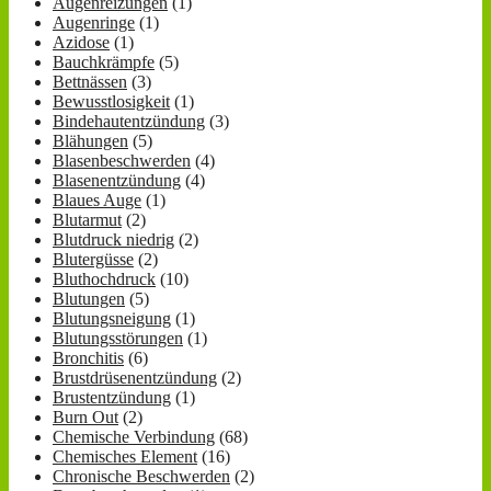
Augenreizungen
(1)
Augenringe
(1)
Azidose
(1)
Bauchkrämpfe
(5)
Bettnässen
(3)
Bewusstlosigkeit
(1)
Bindehautentzündung
(3)
Blähungen
(5)
Blasenbeschwerden
(4)
Blasenentzündung
(4)
Blaues Auge
(1)
Blutarmut
(2)
Blutdruck niedrig
(2)
Blutergüsse
(2)
Bluthochdruck
(10)
Blutungen
(5)
Blutungsneigung
(1)
Blutungsstörungen
(1)
Bronchitis
(6)
Brustdrüsenentzündung
(2)
Brustentzündung
(1)
Burn Out
(2)
Chemische Verbindung
(68)
Chemisches Element
(16)
Chronische Beschwerden
(2)