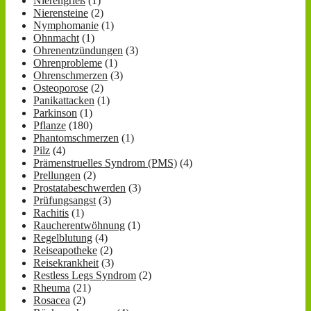
Nierengrieß
(1)
Nierensteine
(2)
Nymphomanie
(1)
Ohnmacht
(1)
Ohrenentzündungen
(3)
Ohrenprobleme
(1)
Ohrenschmerzen
(3)
Osteoporose
(2)
Panikattacken
(1)
Parkinson
(1)
Pflanze
(180)
Phantomschmerzen
(1)
Pilz
(4)
Prämenstruelles Syndrom (PMS)
(4)
Prellungen
(2)
Prostatabeschwerden
(3)
Prüfungsangst
(3)
Rachitis
(1)
Raucherentwöhnung
(1)
Regelblutung
(4)
Reiseapotheke
(2)
Reisekrankheit
(3)
Restless Legs Syndrom
(2)
Rheuma
(21)
Rosacea
(2)