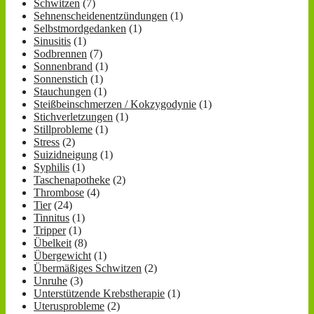
Schwitzen
(7)
Sehnenscheidenentzündungen
(1)
Selbstmordgedanken
(1)
Sinusitis
(1)
Sodbrennen
(7)
Sonnenbrand
(1)
Sonnenstich
(1)
Stauchungen
(1)
Steißbeinschmerzen / Kokzygodynie
(1)
Stichverletzungen
(1)
Stillprobleme
(1)
Stress
(2)
Suizidneigung
(1)
Syphilis
(1)
Taschenapotheke
(2)
Thrombose
(4)
Tier
(24)
Tinnitus
(1)
Tripper
(1)
Übelkeit
(8)
Übergewicht
(1)
Übermäßiges Schwitzen
(2)
Unruhe
(3)
Unterstützende Krebstherapie
(1)
Uterusprobleme
(2)