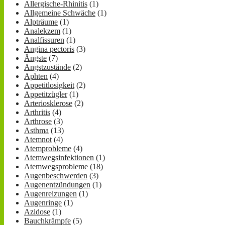
Allergische-Rhinitis
(1)
Allgemeine Schwäche
(1)
Alpträume
(1)
Analekzem
(1)
Analfissuren
(1)
Angina pectoris
(3)
Ängste
(7)
Angstzustände
(2)
Aphten
(4)
Appetitlosigkeit
(2)
Appetitzügler
(1)
Arteriosklerose
(2)
Arthritis
(4)
Arthrose
(3)
Asthma
(13)
Atemnot
(4)
Atemprobleme
(4)
Atemwegsinfektionen
(1)
Atemwegsprobleme
(18)
Augenbeschwerden
(3)
Augenentzündungen
(1)
Augenreizungen
(1)
Augenringe
(1)
Azidose
(1)
Bauchkrämpfe
(5)