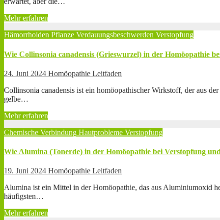
erwartet, aber die…
Mehr erfahren
Hämorrhoiden
Pflanze
Verdauungsbeschwerden
Verstopfung
Wie Collinsonia canadensis (Grieswurzel) in der Homöopathie 
24. Juni 2024
Homöopathie Leitfaden
Collinsonia canadensis ist ein homöopathischer Wirkstoff, der aus de
gelbe…
Mehr erfahren
Chemische Verbindung
Hautprobleme
Verstopfung
Wie Alumina (Tonerde) in der Homöopathie bei Verstopfung un
19. Juni 2024
Homöopathie Leitfaden
Alumina ist ein Mittel in der Homöopathie, das aus Aluminiumoxid herg
häufigsten…
Mehr erfahren