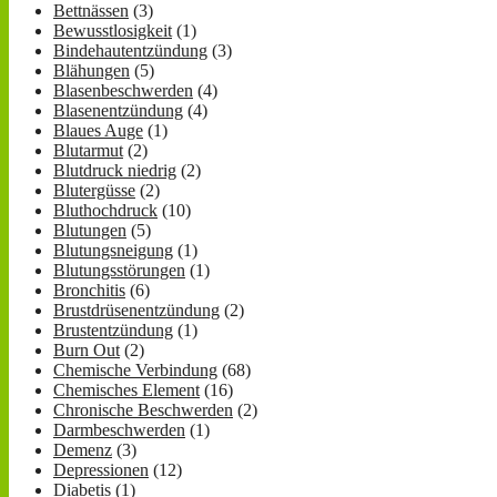
Bettnässen
(3)
Bewusstlosigkeit
(1)
Bindehautentzündung
(3)
Blähungen
(5)
Blasenbeschwerden
(4)
Blasenentzündung
(4)
Blaues Auge
(1)
Blutarmut
(2)
Blutdruck niedrig
(2)
Blutergüsse
(2)
Bluthochdruck
(10)
Blutungen
(5)
Blutungsneigung
(1)
Blutungsstörungen
(1)
Bronchitis
(6)
Brustdrüsenentzündung
(2)
Brustentzündung
(1)
Burn Out
(2)
Chemische Verbindung
(68)
Chemisches Element
(16)
Chronische Beschwerden
(2)
Darmbeschwerden
(1)
Demenz
(3)
Depressionen
(12)
Diabetis
(1)