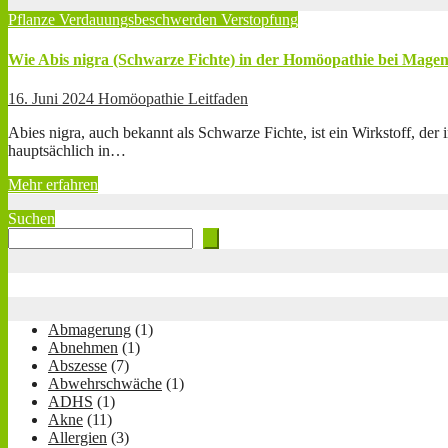
Pflanze
Verdauungsbeschwerden
Verstopfung
Wie Abis nigra (Schwarze Fichte) in der Homöopathie bei Mag
16. Juni 2024
Homöopathie Leitfaden
Abies nigra, auch bekannt als Schwarze Fichte, ist ein Wirkstoff, d
hauptsächlich in…
Mehr erfahren
Suchen
Abmagerung
(1)
Abnehmen
(1)
Abszesse
(7)
Abwehrschwäche
(1)
ADHS
(1)
Akne
(11)
Allergien
(3)