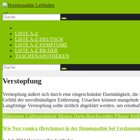
Zum
Inhalt
springen
LISTE A-Z
LISTE A-Z DEUTSCH
LISTE A-Z SYMPTOME
LISTE A-Z BILDER
TASCHENAPOTHEKEN
Verstopfung
Verstopfung äußert sich durch eine eingeschränkte Darmtätigkeit, die
Gefühl der unvollständigen Entleerung. Ursachen können mangelnde 
Langfristige Verstopfung sollte ärztlich abgeklärt werden, um ernsth
Blähungen
Gallenprobleme
Magen-Darm-Beschwerden
Pflanze
Sod
Wie Nux vomica (Brechnuss) in der Homöopathie bei Verdauung