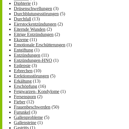
Diphterie
(1)
Drüsenschwellungen
(3)
Durchblutungsstörungen
(5)
Durchfall
(13)
Eierstockentzündungen
(2)
Eiternde Wunden
(2)
Eitrige Entzündungen
(2)
Ekzeme
(11)
Emotionale Erschütterungen
(1)
Entgiftung
(1)
Entzündungen
(11)
Entzündungen-HNO
(1)
Epilepsie
(3)
Erbrechen
(10)
Erektionsstörungen
(5)
Erkältung
(13)
Erschöpfung
(16)
Feigwarzen- Kondylome
(1)
Fersensporn
(2)
Fieber
(12)
Frauenbeschwerden
(50)
Furunkel
(3)
Gallenprobleme
(5)
Gallensteine
(1)
Gastritis
(1)