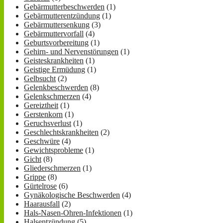
Gebärmutterbeschwerden
(1)
Gebärmutterentzündung
(1)
Gebärmuttersenkung
(3)
Gebärmuttervorfall
(4)
Geburtsvorbereitung
(1)
Gehirn- und Nervenstörungen
(1)
Geisteskrankheiten
(1)
Geistige Ermüdung
(1)
Gelbsucht
(2)
Gelenkbeschwerden
(8)
Gelenkschmerzen
(4)
Gereiztheit
(1)
Gerstenkorn
(1)
Geruchsverlust
(1)
Geschlechtskrankheiten
(2)
Geschwüre
(4)
Gewichtsprobleme
(1)
Gicht
(8)
Gliederschmerzen
(1)
Grippe
(8)
Gürtelrose
(6)
Gynäkologische Beschwerden
(4)
Haarausfall
(2)
Hals-Nasen-Ohren-Infektionen
(1)
Halsentzündung
(5)