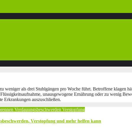
 zu weniger als drei Stuhlgängen pro Woche führt. Betroffene klagen h
Flüssigkeitsaufnahme, unausgewogene Ernährung oder zu wenig Bewegu
afte Erkrankungen auszuschließen.
brennen
Verdauungsbeschwerden
Verstopfung
sbeschwerden, Verstopfung und mehr helfen kann