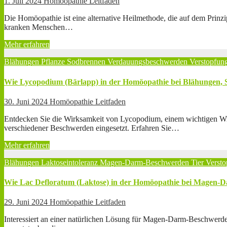
1. Juli 2024
Homöopathie Leitfaden
Die Homöopathie ist eine alternative Heilmethode, die auf dem Prinz
kranken Menschen…
Mehr erfahren
Blähungen
Pflanze
Sodbrennen
Verdauungsbeschwerden
Verstopfun
Wie Lycopodium (Bärlapp) in der Homöopathie bei Blähungen, 
30. Juni 2024
Homöopathie Leitfaden
Entdecken Sie die Wirksamkeit von Lycopodium, einem wichtigen Wi
verschiedener Beschwerden eingesetzt. Erfahren Sie…
Mehr erfahren
Blähungen
Laktoseintoleranz
Magen-Darm-Beschwerden
Tier
Versto
Wie Lac Defloratum (Laktose) in der Homöopathie bei Magen-D
29. Juni 2024
Homöopathie Leitfaden
Interessiert an einer natürlichen Lösung für Magen-Darm-Beschwerden