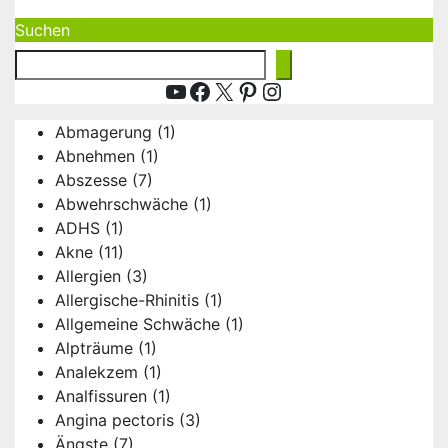
Suchen
YouTube
Facebook
X
Pinterest
Instagram
Abmagerung
(1)
Abnehmen
(1)
Abszesse
(7)
Abwehrschwäche
(1)
ADHS
(1)
Akne
(11)
Allergien
(3)
Allergische-Rhinitis
(1)
Allgemeine Schwäche
(1)
Alpträume
(1)
Analekzem
(1)
Analfissuren
(1)
Angina pectoris
(3)
Ängste
(7)