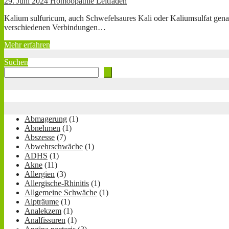
29. Juni 2024
Homöopathie Leitfaden
Kalium sulfuricum, auch Schwefelsaures Kali oder Kaliumsulfat genann
verschiedenen Verbindungen…
Mehr erfahren
Suchen
Abmagerung
(1)
Abnehmen
(1)
Abszesse
(7)
Abwehrschwäche
(1)
ADHS
(1)
Akne
(11)
Allergien
(3)
Allergische-Rhinitis
(1)
Allgemeine Schwäche
(1)
Alpträume
(1)
Analekzem
(1)
Analfissuren
(1)