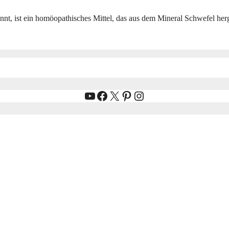
t, ist ein homöopathisches Mittel, das aus dem Mineral Schwefel herges
YouTube
Facebook
X
Pinterest
Instagram