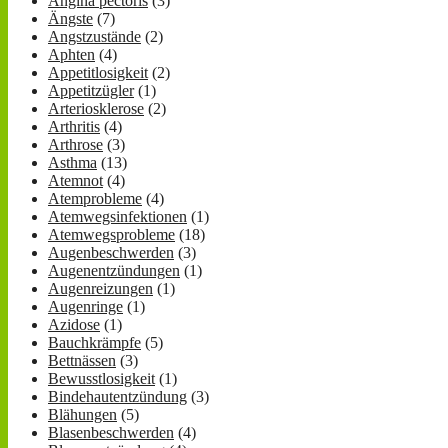
Angina pectoris
(3)
Ängste
(7)
Angstzustände
(2)
Aphten
(4)
Appetitlosigkeit
(2)
Appetitzügler
(1)
Arteriosklerose
(2)
Arthritis
(4)
Arthrose
(3)
Asthma
(13)
Atemnot
(4)
Atemprobleme
(4)
Atemwegsinfektionen
(1)
Atemwegsprobleme
(18)
Augenbeschwerden
(3)
Augenentzündungen
(1)
Augenreizungen
(1)
Augenringe
(1)
Azidose
(1)
Bauchkrämpfe
(5)
Bettnässen
(3)
Bewusstlosigkeit
(1)
Bindehautentzündung
(3)
Blähungen
(5)
Blasenbeschwerden
(4)