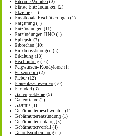
Eiternde Wunden
(2)
Eitrige Entzündungen
(2)
Ekzeme
(11)
Emotionale Erschütterungen
(1)
Entgiftung
(1)
Entzündungen
(11)
Entzündungen-HNO
(1)
Epilepsie
(3)
Erbrechen
(10)
Erektionsstörungen
(5)
Erkältung
(13)
Erschöpfung
(16)
Feigwarzen- Kondylome
(1)
Fersensporn
(2)
Fieber
(12)
Frauenbeschwerden
(50)
Furunkel
(3)
Gallenprobleme
(5)
Gallensteine
(1)
Gastritis
(1)
Gebärmutterbeschwerden
(1)
Gebärmutterentzündung
(1)
Gebärmuttersenkung
(3)
Gebärmuttervorfall
(4)
Geburtsvorbereitung
(1)