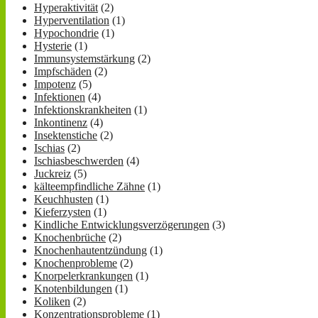
Hyperaktivität
(2)
Hyperventilation
(1)
Hypochondrie
(1)
Hysterie
(1)
Immunsystemstärkung
(2)
Impfschäden
(2)
Impotenz
(5)
Infektionen
(4)
Infektionskrankheiten
(1)
Inkontinenz
(4)
Insektenstiche
(2)
Ischias
(2)
Ischiasbeschwerden
(4)
Juckreiz
(5)
kälteempfindliche Zähne
(1)
Keuchhusten
(1)
Kieferzysten
(1)
Kindliche Entwicklungsverzögerungen
(3)
Knochenbrüche
(2)
Knochenhautentzündung
(1)
Knochenprobleme
(2)
Knorpelerkrankungen
(1)
Knotenbildungen
(1)
Koliken
(2)
Konzentrationsprobleme
(1)