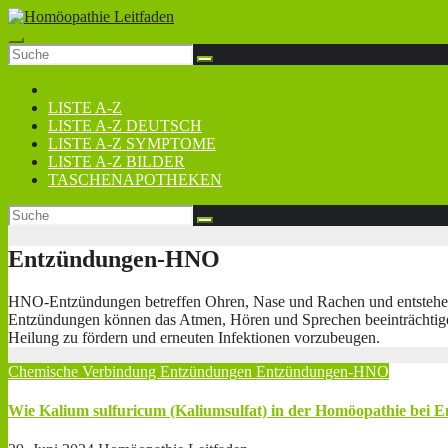
Zum
Inhalt
springen
LISTE A-Z
LISTE A-Z DEUTSCH
LISTE A-Z SYMPTOME
LISTE A-Z BILDER
TASCHENAPOTHEKEN
Entzündungen-HNO
HNO-Entzündungen betreffen Ohren, Nase und Rachen und entstehen 
Entzündungen können das Atmen, Hören und Sprechen beeinträchtigen
Heilung zu fördern und erneuten Infektionen vorzubeugen.
Chemische Verbindung
Entzündungen
Entzündungen-HNO
Wie Kalium sulfuricum (Kaliumsulfat) in der Homöopathie bei