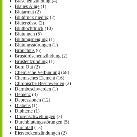
Blasenentzündung
(4)
Blaues Auge
(1)
Blutarmut
(2)
Blutdruck niedrig
(2)
Blutergüsse
(2)
Bluthochdruck
(10)
Blutungen
(5)
Blutungsneigung
(1)
Blutungsstörungen
(1)
Bronchitis
(6)
Brustdrüsenentzündung
(2)
Brustentzündung
(1)
Burn Out
(2)
Chemische Verbindung
(68)
Chemisches Element
(16)
Chronische Beschwerden
(2)
Darmbeschwerden
(1)
Demenz
(3)
Depressionen
(12)
Diabetis
(1)
Diphterie
(1)
Drüsenschwellungen
(3)
Durchblutungsstörungen
(5)
Durchfall
(13)
Eierstockentzündungen
(2)