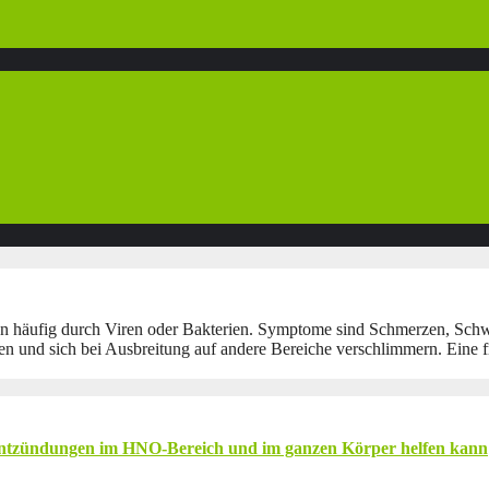
häufig durch Viren oder Bakterien. Symptome sind Schmerzen, Schwe
 und sich bei Ausbreitung auf andere Bereiche verschlimmern. Eine fr
 Entzündungen im HNO-Bereich und im ganzen Körper helfen kann