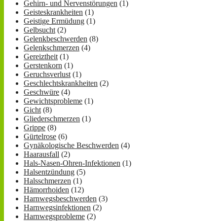
Gehirn- und Nervenstörungen
(1)
Geisteskrankheiten
(1)
Geistige Ermüdung
(1)
Gelbsucht
(2)
Gelenkbeschwerden
(8)
Gelenkschmerzen
(4)
Gereiztheit
(1)
Gerstenkorn
(1)
Geruchsverlust
(1)
Geschlechtskrankheiten
(2)
Geschwüre
(4)
Gewichtsprobleme
(1)
Gicht
(8)
Gliederschmerzen
(1)
Grippe
(8)
Gürtelrose
(6)
Gynäkologische Beschwerden
(4)
Haarausfall
(2)
Hals-Nasen-Ohren-Infektionen
(1)
Halsentzündung
(5)
Halsschmerzen
(1)
Hämorrhoiden
(12)
Harnwegsbeschwerden
(3)
Harnwegsinfektionen
(2)
Harnwegsprobleme
(2)