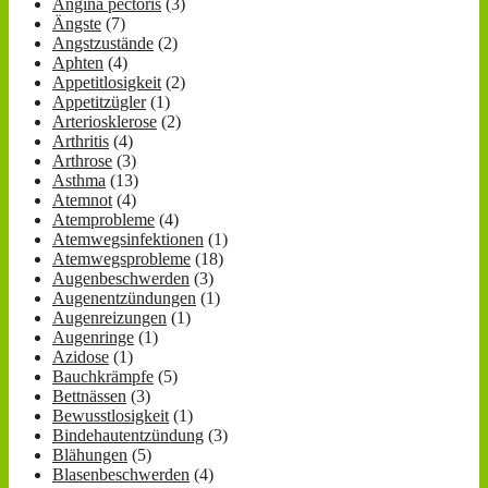
Angina pectoris
(3)
Ängste
(7)
Angstzustände
(2)
Aphten
(4)
Appetitlosigkeit
(2)
Appetitzügler
(1)
Arteriosklerose
(2)
Arthritis
(4)
Arthrose
(3)
Asthma
(13)
Atemnot
(4)
Atemprobleme
(4)
Atemwegsinfektionen
(1)
Atemwegsprobleme
(18)
Augenbeschwerden
(3)
Augenentzündungen
(1)
Augenreizungen
(1)
Augenringe
(1)
Azidose
(1)
Bauchkrämpfe
(5)
Bettnässen
(3)
Bewusstlosigkeit
(1)
Bindehautentzündung
(3)
Blähungen
(5)
Blasenbeschwerden
(4)