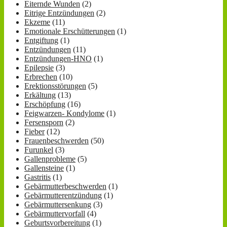
Eiternde Wunden
(2)
Eitrige Entzündungen
(2)
Ekzeme
(11)
Emotionale Erschütterungen
(1)
Entgiftung
(1)
Entzündungen
(11)
Entzündungen-HNO
(1)
Epilepsie
(3)
Erbrechen
(10)
Erektionsstörungen
(5)
Erkältung
(13)
Erschöpfung
(16)
Feigwarzen- Kondylome
(1)
Fersensporn
(2)
Fieber
(12)
Frauenbeschwerden
(50)
Furunkel
(3)
Gallenprobleme
(5)
Gallensteine
(1)
Gastritis
(1)
Gebärmutterbeschwerden
(1)
Gebärmutterentzündung
(1)
Gebärmuttersenkung
(3)
Gebärmuttervorfall
(4)
Geburtsvorbereitung
(1)