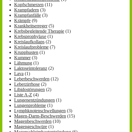
Kopfschmerzen
(11)
Krampfadern
(3)
Krampfanfälle
(3)
Krämpfe
(9)
Krankheitserreger
(5)
Krebsbegleitende Therapie
(1)
Krebsprophylaxe
(1)
Kreislaufkollaps
(2)
Kreislaufprobleme
(7)
Krupphusten
(1)
Kummer
(3)
Lähmung
(1)
Laktoseintoleranz
(2)
Lava
(1)
Leberbeschwerden
(12)
Leberzirrhose
(2)
Libidostörungen
(2)
Liste A-Z
(4)
Lungenentzündungen
(1)
Lungenprobleme
(1)
Lymphknotenschwellungen
(3)
Magen-Darm-Beschwerden
(15)
Magenbeschwerden
(10)
Magengeschwüre
(1)
Magenschleimhautentzündung
(6)