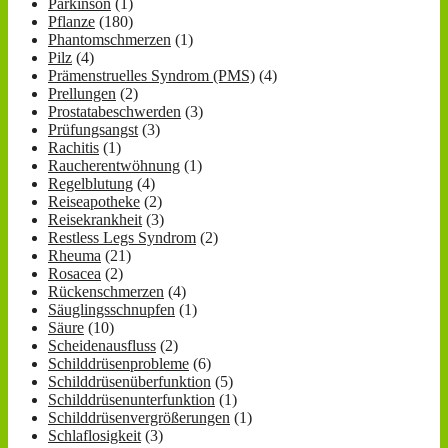
Parkinson
(1)
Pflanze
(180)
Phantomschmerzen
(1)
Pilz
(4)
Prämenstruelles Syndrom (PMS)
(4)
Prellungen
(2)
Prostatabeschwerden
(3)
Prüfungsangst
(3)
Rachitis
(1)
Raucherentwöhnung
(1)
Regelblutung
(4)
Reiseapotheke
(2)
Reisekrankheit
(3)
Restless Legs Syndrom
(2)
Rheuma
(21)
Rosacea
(2)
Rückenschmerzen
(4)
Säuglingsschnupfen
(1)
Säure
(10)
Scheidenausfluss
(2)
Schilddrüsenprobleme
(6)
Schilddrüsenüberfunktion
(5)
Schilddrüsenunterfunktion
(1)
Schilddrüsenvergrößerungen
(1)
Schlaflosigkeit
(3)