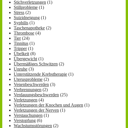
Stichverletzungen
(1)
Stillprobleme
(1)
Stress
(2)
Suizidneigung
(1)
Syphilis
(1)
Taschenapotheke
(2)
Thrombose
(4)
Tier
(24)
Tinnitus
(1)
Tripper
(1)
Übelkeit
(8)
Übergewicht
(1)
Übermäßiges Schwitzen
(2)
Unruhe
(3)
Unterstützende Krebstherapie
(1)
Uterusprobleme
(2)
Venenbeschwerden
(3)
Verbrennungen
(2)
Verdauungsbeschwerden
(25)
Verletzungen
(4)
Verletzungen der Knochen und Augen
(1)
Verletzungen der Nerven
(1)
Verstauchungen
(1)
Verstopfung
(6)
Wachstumsstörungen
(2)