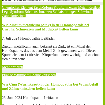
Chemisches Element
Erschöpfung
Kopfschmerzen
Metall
Restless
Legs Syndrom
Rückenschmerzen
Schlafstörungen
Schwindel
Zähneknirschen
Wie Zincum metallicum (Zink) in der Homöopathie bei
Unruhe, Schmerzen und Müdigkeit helfen kann
7. Juli 2024
Homöopathie Leitfaden
Zincum metallicum, auch bekannt als Zink, ist ein Mittel der
Homöopathie, das aus dem Metall Zink gewonnen wird. Dieses
Spurenelement ist für viele Körperfunktionen wichtig und zeichnet
sich durch seine…
Mehr erfahren
Pflanze
Wurmbefall
Zähneknirschen
Wie Cina (Wurmkraut) in der Homöopathie bei Wurmbefall
und Zähneknirschen helfen kann
23. Juni 2024
Homöopathie Leitfaden