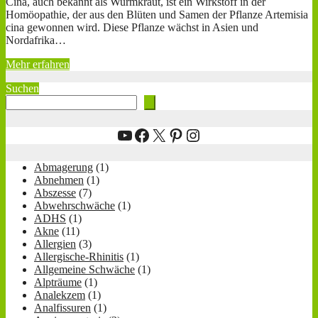
Cina, auch bekannt als Wurmkraut, ist ein Wirkstoff in der
Homöopathie, der aus den Blüten und Samen der Pflanze Artemisia
cina gewonnen wird. Diese Pflanze wächst in Asien und
Nordafrika…
Mehr erfahren
Suchen
YouTube
Facebook
X
Pinterest
Instagram
Abmagerung
(1)
Abnehmen
(1)
Abszesse
(7)
Abwehrschwäche
(1)
ADHS
(1)
Akne
(11)
Allergien
(3)
Allergische-Rhinitis
(1)
Allgemeine Schwäche
(1)
Alpträume
(1)
Analekzem
(1)
Analfissuren
(1)