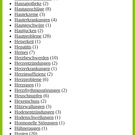
Hausapotheke
(2)
Hautausschläge
(8)
Hautekzeme
(3)
Hauterkrankungen
(4)
Hautgeschwüre
(1)
Hautjucken
(2)
Hautprobleme
(28)
Heiserkeit
(1)
Hepatitis
(1)
Herpes
(7)
Herzbeschwerden
(10)
Herzentzündungen
(2)
Herzerkrankungen
(1)
Herzinsuffizienz
(2)
Herzprobleme
(6)
Herzrasen
(1)
Herzrhythmusstörungen
(2)
Heuschnupfen
(6)
Hexenschuss
(2)
Hitzewallungen
(3)
Hodenentzündungen
(3)
Hodenschwellungen
(1)
Hormonelle Störungen
(1)
Hühneraugen
(1)
Husten
(20)