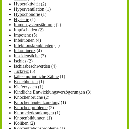
Hyperaktivität
(2)
Hyperventilation
(1)
Hypochondrie
(1)
Hysterie
(1)
Immunsystemstärkung
(2)
Impfschäden
(2)
Impotenz
(5)
Infektionen
(4)
Infektionskrankheiten
(1)
Inkontinenz
(4)
Insektenstiche
(2)
Ischias
(2)
Ischiasbeschwerden
(4)
Juckreiz
(5)
kälteempfindliche Zähne
(1)
Keuchhusten
(1)
Kieferzysten
(1)
Kindliche Entwicklungsverzögerungen
(3)
Knochenbrüche
(2)
Knochenhautentzündung
(1)
Knochenprobleme
(2)
Knorpelerkrankungen
(1)
Knotenbildungen
(1)
Koliken
(2)
Konzentrationsprobleme
(1)