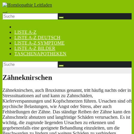
Zum
Inhalt
springen
LISTE A-Z
LISTE A-Z DEUTSCH
LISTE A-Z SYMPTOME
LISTE A-Z BILDER
TASCHENAPOTHEKEN
Zähneknirschen
Zähneknirschen, auch Bruxismus genannt, tritt häufig nachts oder in
Stresssituationen auf und kann zu Zahnschäden,
Kieferverspannungen und Kopfschmerzen führen. Ursachen sind oft
psychische Belastungen, wie Angst oder Stress, aber auch
Fehlstellungen der Zähne. Das ständige Reiben der Zähne kann den
Zahnschmelz abnutzen und langfristige Schäden verursachen. Es ist
wichtig, die zugrunde liegenden Ursachen zu erkennen und
gegebenenfalls eine geeignete Behandlung einzuleiten, um die
Beschwerden zu lindern und weitere Schäden zu verhindern.