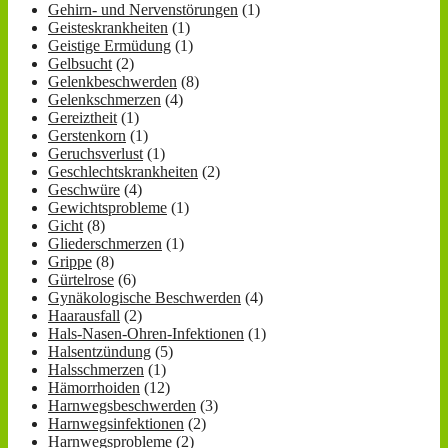
Gehirn- und Nervenstörungen
(1)
Geisteskrankheiten
(1)
Geistige Ermüdung
(1)
Gelbsucht
(2)
Gelenkbeschwerden
(8)
Gelenkschmerzen
(4)
Gereiztheit
(1)
Gerstenkorn
(1)
Geruchsverlust
(1)
Geschlechtskrankheiten
(2)
Geschwüre
(4)
Gewichtsprobleme
(1)
Gicht
(8)
Gliederschmerzen
(1)
Grippe
(8)
Gürtelrose
(6)
Gynäkologische Beschwerden
(4)
Haarausfall
(2)
Hals-Nasen-Ohren-Infektionen
(1)
Halsentzündung
(5)
Halsschmerzen
(1)
Hämorrhoiden
(12)
Harnwegsbeschwerden
(3)
Harnwegsinfektionen
(2)
Harnwegsprobleme
(2)