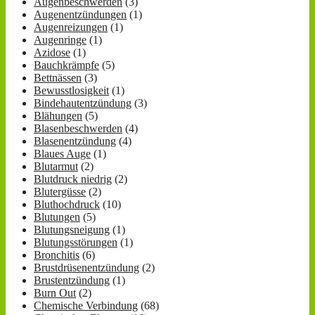
Augenbeschwerden
(3)
Augenentzündungen
(1)
Augenreizungen
(1)
Augenringe
(1)
Azidose
(1)
Bauchkrämpfe
(5)
Bettnässen
(3)
Bewusstlosigkeit
(1)
Bindehautentzündung
(3)
Blähungen
(5)
Blasenbeschwerden
(4)
Blasenentzündung
(4)
Blaues Auge
(1)
Blutarmut
(2)
Blutdruck niedrig
(2)
Blutergüsse
(2)
Bluthochdruck
(10)
Blutungen
(5)
Blutungsneigung
(1)
Blutungsstörungen
(1)
Bronchitis
(6)
Brustdrüsenentzündung
(2)
Brustentzündung
(1)
Burn Out
(2)
Chemische Verbindung
(68)