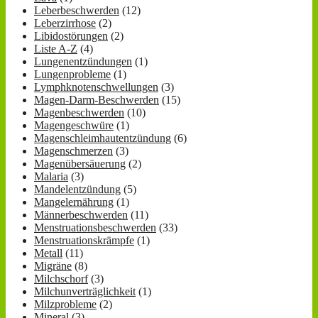
Leberbeschwerden
(12)
Leberzirrhose
(2)
Libidostörungen
(2)
Liste A-Z
(4)
Lungenentzündungen
(1)
Lungenprobleme
(1)
Lymphknotenschwellungen
(3)
Magen-Darm-Beschwerden
(15)
Magenbeschwerden
(10)
Magengeschwüre
(1)
Magenschleimhautentzündung
(6)
Magenschmerzen
(3)
Magenübersäuerung
(2)
Malaria
(3)
Mandelentzündung
(5)
Mangelernährung
(1)
Männerbeschwerden
(11)
Menstruationsbeschwerden
(33)
Menstruationskrämpfe
(1)
Metall
(11)
Migräne
(8)
Milchschorf
(3)
Milchunverträglichkeit
(1)
Milzprobleme
(2)
Mineral
(3)