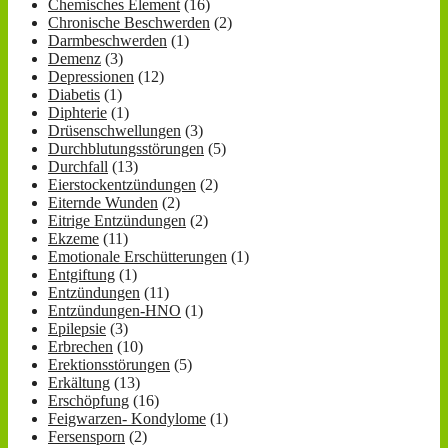
Chemisches Element
(16)
Chronische Beschwerden
(2)
Darmbeschwerden
(1)
Demenz
(3)
Depressionen
(12)
Diabetis
(1)
Diphterie
(1)
Drüsenschwellungen
(3)
Durchblutungsstörungen
(5)
Durchfall
(13)
Eierstockentzündungen
(2)
Eiternde Wunden
(2)
Eitrige Entzündungen
(2)
Ekzeme
(11)
Emotionale Erschütterungen
(1)
Entgiftung
(1)
Entzündungen
(11)
Entzündungen-HNO
(1)
Epilepsie
(3)
Erbrechen
(10)
Erektionsstörungen
(5)
Erkältung
(13)
Erschöpfung
(16)
Feigwarzen- Kondylome
(1)
Fersensporn
(2)