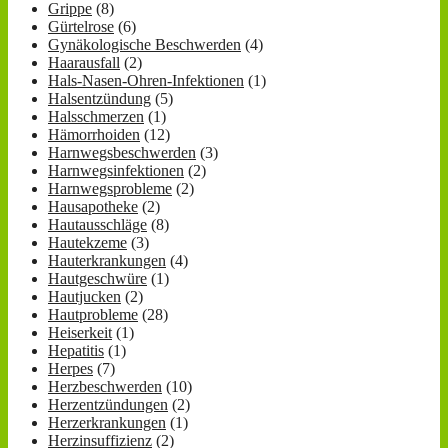
Grippe
(8)
Gürtelrose
(6)
Gynäkologische Beschwerden
(4)
Haarausfall
(2)
Hals-Nasen-Ohren-Infektionen
(1)
Halsentzündung
(5)
Halsschmerzen
(1)
Hämorrhoiden
(12)
Harnwegsbeschwerden
(3)
Harnwegsinfektionen
(2)
Harnwegsprobleme
(2)
Hausapotheke
(2)
Hautausschläge
(8)
Hautekzeme
(3)
Hauterkrankungen
(4)
Hautgeschwüre
(1)
Hautjucken
(2)
Hautprobleme
(28)
Heiserkeit
(1)
Hepatitis
(1)
Herpes
(7)
Herzbeschwerden
(10)
Herzentzündungen
(2)
Herzerkrankungen
(1)
Herzinsuffizienz
(2)