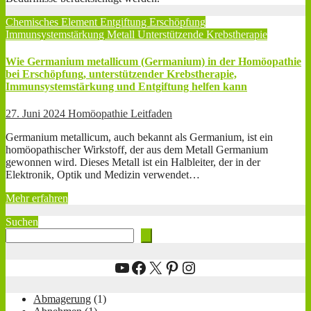
Chemisches Element
Entgiftung
Erschöpfung
Immunsystemstärkung
Metall
Unterstützende Krebstherapie
Wie Germanium metallicum (Germanium) in der Homöopathie
bei Erschöpfung, unterstützender Krebstherapie,
Immunsystemstärkung und Entgiftung helfen kann
27. Juni 2024
Homöopathie Leitfaden
Germanium metallicum, auch bekannt als Germanium, ist ein
homöopathischer Wirkstoff, der aus dem Metall Germanium
gewonnen wird. Dieses Metall ist ein Halbleiter, der in der
Elektronik, Optik und Medizin verwendet…
Mehr erfahren
Suchen
YouTube
Facebook
X
Pinterest
Instagram
Abmagerung
(1)