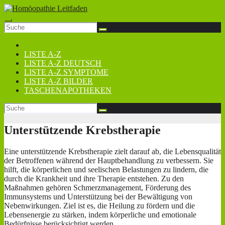
Zum
Inhalt
springen
LISTE A-Z
LISTE A-Z DEUTSCH
LISTE A-Z SYMPTOME
LISTE A-Z BILDER
TASCHENAPOTHEKEN
Unterstützende Krebstherapie
Eine unterstützende Krebstherapie zielt darauf ab, die Lebensqualität
der Betroffenen während der Hauptbehandlung zu verbessern. Sie
hilft, die körperlichen und seelischen Belastungen zu lindern, die
durch die Krankheit und ihre Therapie entstehen. Zu den
Maßnahmen gehören Schmerzmanagement, Förderung des
Immunsystems und Unterstützung bei der Bewältigung von
Nebenwirkungen. Ziel ist es, die Heilung zu fördern und die
Lebensenergie zu stärken, indem körperliche und emotionale
Bedürfnisse berücksichtigt werden.