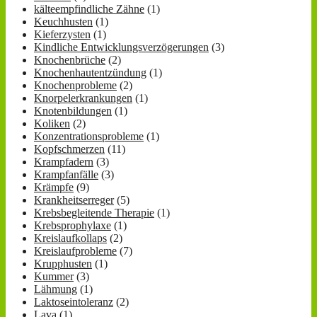
kälteempfindliche Zähne
(1)
Keuchhusten
(1)
Kieferzysten
(1)
Kindliche Entwicklungsverzögerungen
(3)
Knochenbrüche
(2)
Knochenhautentzündung
(1)
Knochenprobleme
(2)
Knorpelerkrankungen
(1)
Knotenbildungen
(1)
Koliken
(2)
Konzentrationsprobleme
(1)
Kopfschmerzen
(11)
Krampfadern
(3)
Krampfanfälle
(3)
Krämpfe
(9)
Krankheitserreger
(5)
Krebsbegleitende Therapie
(1)
Krebsprophylaxe
(1)
Kreislaufkollaps
(2)
Kreislaufprobleme
(7)
Krupphusten
(1)
Kummer
(3)
Lähmung
(1)
Laktoseintoleranz
(2)
Lava
(1)