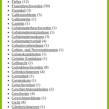
Fieber
(12)
Frauenbeschwerden
(50)
Furunkel
(3)
Gallenprobleme
(5)
Gallensteine
(1)
Gastritis
(1)
Gebärmutterbeschwerden
(1)
Gebärmutterentzündung
(1)
Gebärmuttersenkung
(3)
Gebärmuttervorfall
(4)
Geburtsvorbereitung
(1)
Gehirn- und Nervenstörungen
(1)
Geisteskrankheiten
(1)
Geistige Ermüdung
(1)
Gelbsucht
(2)
Gelenkbeschwerden
(8)
Gelenkschmerzen
(4)
Gereiztheit
(1)
Gerstenkorn
(1)
Geruchsverlust
(1)
Geschlechtskrankheiten
(2)
Geschwüre
(4)
Gewichtsprobleme
(1)
Gicht
(8)
Gliederschmerzen
(1)