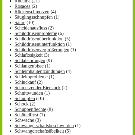
Rheuma
(21)
Rosacea
(2)
Rückenschmerzen
(4)
Säuglingsschnupfen
(1)
Säure
(10)
Scheidenausfluss
(2)
Schilddrüsenprobleme
(6)
Schilddrüsenüberfunktion
(5)
Schilddrüsenunterfunktion
(1)
Schilddrüsenvergrößerungen
(1)
Schlaflosigkeit
(3)
Schlafstörungen
(9)
Schlangenbisse
(1)
Schleimhautentzündungen
(4)
Schleimprobleme
(1)
Schluckauf
(2)
Schmerzender Eierstock
(2)
Schnittwunden
(1)
Schnupfen
(10)
Schock
(2)
Schuppenflechte
(8)
Schüttelfrost
(1)
Schwäche
(3)
Schwangerschaftsbeschwerden
(1)
Schwangerschaftsübelkeit
(5)