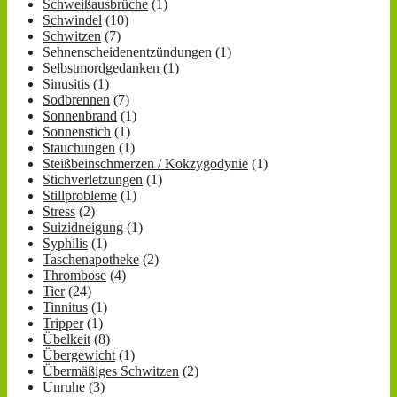
Schweißausbrüche
(1)
Schwindel
(10)
Schwitzen
(7)
Sehnenscheidenentzündungen
(1)
Selbstmordgedanken
(1)
Sinusitis
(1)
Sodbrennen
(7)
Sonnenbrand
(1)
Sonnenstich
(1)
Stauchungen
(1)
Steißbeinschmerzen / Kokzygodynie
(1)
Stichverletzungen
(1)
Stillprobleme
(1)
Stress
(2)
Suizidneigung
(1)
Syphilis
(1)
Taschenapotheke
(2)
Thrombose
(4)
Tier
(24)
Tinnitus
(1)
Tripper
(1)
Übelkeit
(8)
Übergewicht
(1)
Übermäßiges Schwitzen
(2)
Unruhe
(3)