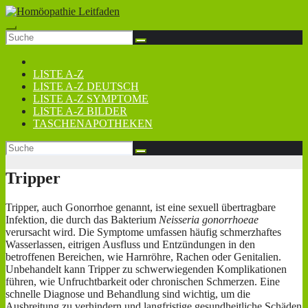
Zum
Inhalt
springen
LISTE A-Z
LISTE A-Z DEUTSCH
LISTE A-Z SYMPTOME
LISTE A-Z BILDER
TASCHENAPOTHEKEN
Tripper
Tripper, auch Gonorrhoe genannt, ist eine sexuell übertragbare
Infektion, die durch das Bakterium
Neisseria gonorrhoeae
verursacht wird. Die Symptome umfassen häufig schmerzhaftes
Wasserlassen, eitrigen Ausfluss und Entzündungen in den
betroffenen Bereichen, wie Harnröhre, Rachen oder Genitalien.
Unbehandelt kann Tripper zu schwerwiegenden Komplikationen
führen, wie Unfruchtbarkeit oder chronischen Schmerzen. Eine
schnelle Diagnose und Behandlung sind wichtig, um die
Ausbreitung zu verhindern und langfristige gesundheitliche Schäden