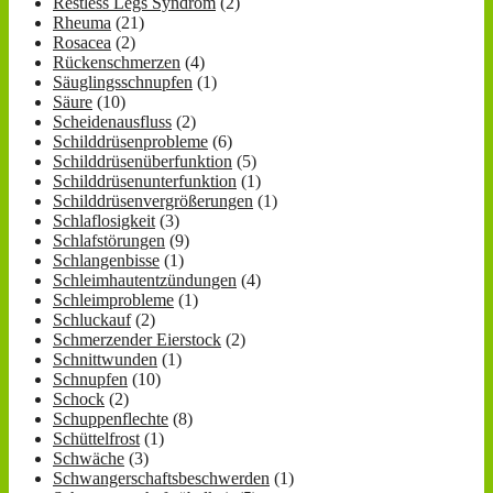
Restless Legs Syndrom
(2)
Rheuma
(21)
Rosacea
(2)
Rückenschmerzen
(4)
Säuglingsschnupfen
(1)
Säure
(10)
Scheidenausfluss
(2)
Schilddrüsenprobleme
(6)
Schilddrüsenüberfunktion
(5)
Schilddrüsenunterfunktion
(1)
Schilddrüsenvergrößerungen
(1)
Schlaflosigkeit
(3)
Schlafstörungen
(9)
Schlangenbisse
(1)
Schleimhautentzündungen
(4)
Schleimprobleme
(1)
Schluckauf
(2)
Schmerzender Eierstock
(2)
Schnittwunden
(1)
Schnupfen
(10)
Schock
(2)
Schuppenflechte
(8)
Schüttelfrost
(1)
Schwäche
(3)
Schwangerschaftsbeschwerden
(1)