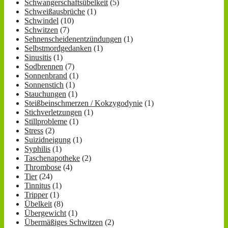
Schwangerschaftsübelkeit
(5)
Schweißausbrüche
(1)
Schwindel
(10)
Schwitzen
(7)
Sehnenscheidenentzündungen
(1)
Selbstmordgedanken
(1)
Sinusitis
(1)
Sodbrennen
(7)
Sonnenbrand
(1)
Sonnenstich
(1)
Stauchungen
(1)
Steißbeinschmerzen / Kokzygodynie
(1)
Stichverletzungen
(1)
Stillprobleme
(1)
Stress
(2)
Suizidneigung
(1)
Syphilis
(1)
Taschenapotheke
(2)
Thrombose
(4)
Tier
(24)
Tinnitus
(1)
Tripper
(1)
Übelkeit
(8)
Übergewicht
(1)
Übermäßiges Schwitzen
(2)