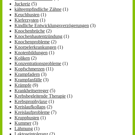
Juckreiz
(5)
kälteempfindliche Zähne
(1)
Keuchhusten
(1)
Kieferzysten
(1)
Kindliche Entwicklungsverzögerungen
(3)
Knochenbrüche
(2)
Knochenhautentzündung
(1)
Knochenprobleme
(2)
Knorpelerkrankungen
(1)
Knotenbildungen
(1)
Koliken
(2)
Konzentrationsprobleme
(1)
Kopfschmerzen
(11)
Krampfadern
(3)
Krampfanfälle
(3)
Krämpfe
(9)
Krankheitserreger
(5)
Krebsbegleitende Therapie
(1)
Krebsprophylaxe
(1)
Kreislaufkollaps
(2)
Kreislaufprobleme
(7)
Krupphusten
(1)
Kummer
(3)
Lähmung
(1)
Laktoseintoleranz
(2)