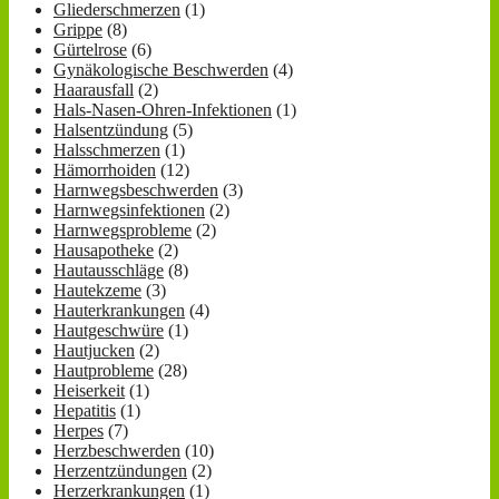
Gliederschmerzen
(1)
Grippe
(8)
Gürtelrose
(6)
Gynäkologische Beschwerden
(4)
Haarausfall
(2)
Hals-Nasen-Ohren-Infektionen
(1)
Halsentzündung
(5)
Halsschmerzen
(1)
Hämorrhoiden
(12)
Harnwegsbeschwerden
(3)
Harnwegsinfektionen
(2)
Harnwegsprobleme
(2)
Hausapotheke
(2)
Hautausschläge
(8)
Hautekzeme
(3)
Hauterkrankungen
(4)
Hautgeschwüre
(1)
Hautjucken
(2)
Hautprobleme
(28)
Heiserkeit
(1)
Hepatitis
(1)
Herpes
(7)
Herzbeschwerden
(10)
Herzentzündungen
(2)
Herzerkrankungen
(1)