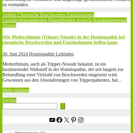
zu vermeiden.
Aphten
Chronische Beschwerden
Entzündungen
Geschlechtskrankheiten
Hämorrhoiden
Juckreiz
Krankheitserreger
Tripper
Wie Medorrhinum (Tripper-Nosode) in der Homöopathie bei
chronische Beschwerden und Entzündungen helfen kann
30. Juni 2024
Homöopathie Leitfaden
Medorrhinum, auch als Tripper-Nosode bekannt, ist ein
faszinierender Wirkstoff in der Homöopathie, der seit langem zur
Behandlung einer Vielzahl von Beschwerden eingesetzt wird.
Gewonnen aus den Absonderungen von Tripperpatienten, hat…
Mehr erfahren
Suchen
YouTube
Facebook
X
Pinterest
Instagram