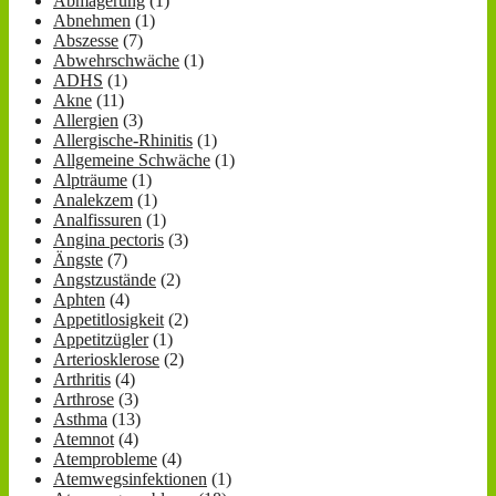
Abmagerung
(1)
Abnehmen
(1)
Abszesse
(7)
Abwehrschwäche
(1)
ADHS
(1)
Akne
(11)
Allergien
(3)
Allergische-Rhinitis
(1)
Allgemeine Schwäche
(1)
Alpträume
(1)
Analekzem
(1)
Analfissuren
(1)
Angina pectoris
(3)
Ängste
(7)
Angstzustände
(2)
Aphten
(4)
Appetitlosigkeit
(2)
Appetitzügler
(1)
Arteriosklerose
(2)
Arthritis
(4)
Arthrose
(3)
Asthma
(13)
Atemnot
(4)
Atemprobleme
(4)
Atemwegsinfektionen
(1)