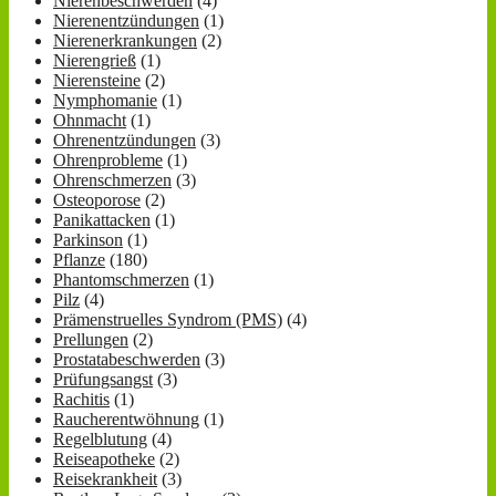
Nierenbeschwerden
(4)
Nierenentzündungen
(1)
Nierenerkrankungen
(2)
Nierengrieß
(1)
Nierensteine
(2)
Nymphomanie
(1)
Ohnmacht
(1)
Ohrenentzündungen
(3)
Ohrenprobleme
(1)
Ohrenschmerzen
(3)
Osteoporose
(2)
Panikattacken
(1)
Parkinson
(1)
Pflanze
(180)
Phantomschmerzen
(1)
Pilz
(4)
Prämenstruelles Syndrom (PMS)
(4)
Prellungen
(2)
Prostatabeschwerden
(3)
Prüfungsangst
(3)
Rachitis
(1)
Raucherentwöhnung
(1)
Regelblutung
(4)
Reiseapotheke
(2)
Reisekrankheit
(3)