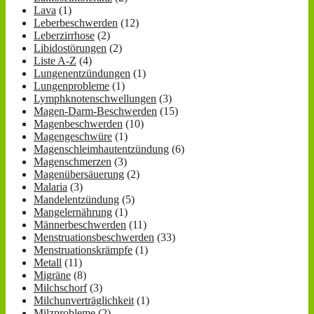
Lava
(1)
Leberbeschwerden
(12)
Leberzirrhose
(2)
Libidostörungen
(2)
Liste A-Z
(4)
Lungenentzündungen
(1)
Lungenprobleme
(1)
Lymphknotenschwellungen
(3)
Magen-Darm-Beschwerden
(15)
Magenbeschwerden
(10)
Magengeschwüre
(1)
Magenschleimhautentzündung
(6)
Magenschmerzen
(3)
Magenübersäuerung
(2)
Malaria
(3)
Mandelentzündung
(5)
Mangelernährung
(1)
Männerbeschwerden
(11)
Menstruationsbeschwerden
(33)
Menstruationskrämpfe
(1)
Metall
(11)
Migräne
(8)
Milchschorf
(3)
Milchunverträglichkeit
(1)
Milzprobleme
(2)