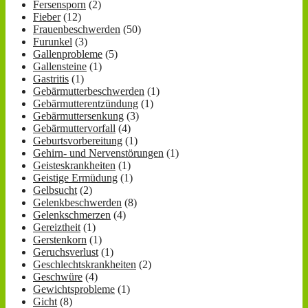
Fersensporn
(2)
Fieber
(12)
Frauenbeschwerden
(50)
Furunkel
(3)
Gallenprobleme
(5)
Gallensteine
(1)
Gastritis
(1)
Gebärmutterbeschwerden
(1)
Gebärmutterentzündung
(1)
Gebärmuttersenkung
(3)
Gebärmuttervorfall
(4)
Geburtsvorbereitung
(1)
Gehirn- und Nervenstörungen
(1)
Geisteskrankheiten
(1)
Geistige Ermüdung
(1)
Gelbsucht
(2)
Gelenkbeschwerden
(8)
Gelenkschmerzen
(4)
Gereiztheit
(1)
Gerstenkorn
(1)
Geruchsverlust
(1)
Geschlechtskrankheiten
(2)
Geschwüre
(4)
Gewichtsprobleme
(1)
Gicht
(8)