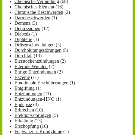
Chemische Verbindung
(68)
Chemisches Element
(16)
Chronische Beschwerden
(2)
Darmbeschwerden
(1)
Demenz
(3)
Depressionen
(12)
Diabetis
(1)
Diphterie
(1)
Drüsenschwellungen
(3)
Durchblutungsstörungen
(5)
Durchfall
(13)
Eierstockentzündungen
(2)
Eiternde Wunden
(2)
Eitrige Entzündungen
(2)
Ekzeme
(11)
Emotionale Erschütterungen
(1)
Entgiftung
(1)
Entzündungen
(11)
Entzündungen-HNO
(1)
Epilepsie
(3)
Erbrechen
(10)
Erektionsstörungen
(5)
Erkältung
(13)
Erschöpfung
(16)
Feigwarzen- Kondylome
(1)