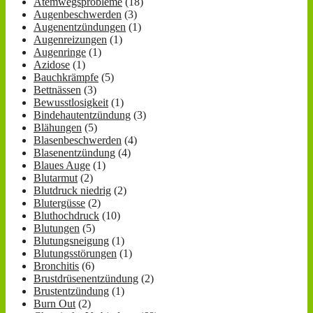
Atemwegsprobleme
(18)
Augenbeschwerden
(3)
Augenentzündungen
(1)
Augenreizungen
(1)
Augenringe
(1)
Azidose
(1)
Bauchkrämpfe
(5)
Bettnässen
(3)
Bewusstlosigkeit
(1)
Bindehautentzündung
(3)
Blähungen
(5)
Blasenbeschwerden
(4)
Blasenentzündung
(4)
Blaues Auge
(1)
Blutarmut
(2)
Blutdruck niedrig
(2)
Blutergüsse
(2)
Bluthochdruck
(10)
Blutungen
(5)
Blutungsneigung
(1)
Blutungsstörungen
(1)
Bronchitis
(6)
Brustdrüsenentzündung
(2)
Brustentzündung
(1)
Burn Out
(2)