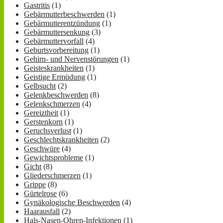
Gastritis
(1)
Gebärmutterbeschwerden
(1)
Gebärmutterentzündung
(1)
Gebärmuttersenkung
(3)
Gebärmuttervorfall
(4)
Geburtsvorbereitung
(1)
Gehirn- und Nervenstörungen
(1)
Geisteskrankheiten
(1)
Geistige Ermüdung
(1)
Gelbsucht
(2)
Gelenkbeschwerden
(8)
Gelenkschmerzen
(4)
Gereiztheit
(1)
Gerstenkorn
(1)
Geruchsverlust
(1)
Geschlechtskrankheiten
(2)
Geschwüre
(4)
Gewichtsprobleme
(1)
Gicht
(8)
Gliederschmerzen
(1)
Grippe
(8)
Gürtelrose
(6)
Gynäkologische Beschwerden
(4)
Haarausfall
(2)
Hals-Nasen-Ohren-Infektionen
(1)