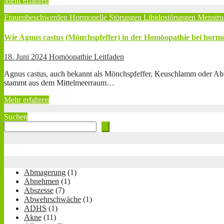
Mehr erfahren
Frauenbeschwerden
Hormonelle Störungen
Libidostörungen
Menstru
Wie Agnus castus (Mönchspfeffer) in der Homöopathie bei horm
18. Juni 2024
Homöopathie Leitfaden
Agnus castus, auch bekannt als Mönchspfeffer, Keuschlamm oder Abra
stammt aus dem Mittelmeerraum…
Mehr erfahren
Suchen
Abmagerung
(1)
Abnehmen
(1)
Abszesse
(7)
Abwehrschwäche
(1)
ADHS
(1)
Akne
(11)