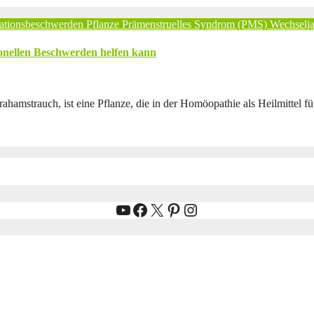
ationsbeschwerden
Pflanze
Prämenstruelles Syndrom (PMS)
Wechselj
onellen Beschwerden helfen kann
hamstrauch, ist eine Pflanze, die in der Homöopathie als Heilmittel f
YouTube
Facebook
X
Pinterest
Instagram