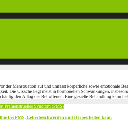
 vor der Menstruation auf und umfasst körperliche sowie emotionale B
t. Die Ursache liegt meist in hormonellen Schwankungen, insbesond
 häufig den Alltag der Betroffenen. Eine gezielte Behandlung kann hel
den
Prämenstruelles Syndrom (PMS)
hie bei PMS, Leberbeschwerden und Herpes helfen kann