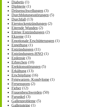
Diabetis
(1)
Diphterie
(1)
Drüsenschwellungen
(3)
Durchblutungsstörungen
(5)
Durchfall
(13)
Eierstockentzündungen
(2)
Eiternde Wunden
(2)
Eitrige Entzündungen
(2)
Ekzeme
(11)
Emotionale Erschütterungen
(1)
Entgiftung
(1)
Entzündungen
(11)
Entzündungen-HNO
(1)
Epilepsie
(3)
Erbrechen
(10)
Erektionsstörungen
(5)
Erkältung
(13)
Erschöpfung
(16)
Feigwarzen- Kondylome
(1)
Fersensporn
(2)
Fieber
(12)
Frauenbeschwerden
(50)
Furunkel
(3)
Gallenprobleme
(5)
Gallensteine
(1)