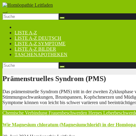
Zum
Inhalt
springen
LISTE A-Z
LISTE A-Z DEUTSCH
LISTE A-Z SYMPTOME
LISTE A-Z BILDER
TASCHENAPOTHEKEN
Prämenstruelles Syndrom (PMS)
Das prämenstruelle Syndrom (PMS) tritt in der zweiten Zyklusphase
Stimmungsschwankungen, Brustspannen, Kopfschmerzen und Müdigkei
Symptome können von leicht bis schwer variieren und beeinträchtigen
Chemische Verbindung
Frauenbeschwerden
Herpes
Leberbeschwer
Wie Magnesium chloratum (Magnesiumchlorid) in der Homöopat