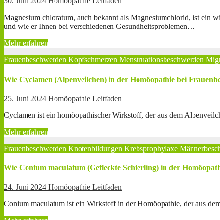
30. Juni 2024
Homöopathie Leitfaden
Magnesium chloratum, auch bekannt als Magnesiumchlorid, ist ein wi
und wie er Ihnen bei verschiedenen Gesundheitsproblemen…
Mehr erfahren
Frauenbeschwerden
Kopfschmerzen
Menstruationsbeschwerden
Mig
Wie Cyclamen (Alpenveilchen) in der Homöopathie bei Frauen
25. Juni 2024
Homöopathie Leitfaden
Cyclamen ist ein homöopathischer Wirkstoff, der aus dem Alpenveilc
Mehr erfahren
Frauenbeschwerden
Knotenbildungen
Krebsprophylaxe
Männerbesc
Wie Conium maculatum (Gefleckte Schierling) in der Homöopat
24. Juni 2024
Homöopathie Leitfaden
Conium maculatum ist ein Wirkstoff in der Homöopathie, der aus dem