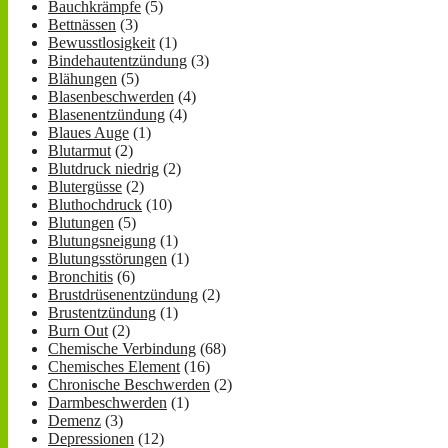
Bauchkrämpfe
(5)
Bettnässen
(3)
Bewusstlosigkeit
(1)
Bindehautentzündung
(3)
Blähungen
(5)
Blasenbeschwerden
(4)
Blasenentzündung
(4)
Blaues Auge
(1)
Blutarmut
(2)
Blutdruck niedrig
(2)
Blutergüsse
(2)
Bluthochdruck
(10)
Blutungen
(5)
Blutungsneigung
(1)
Blutungsstörungen
(1)
Bronchitis
(6)
Brustdrüsenentzündung
(2)
Brustentzündung
(1)
Burn Out
(2)
Chemische Verbindung
(68)
Chemisches Element
(16)
Chronische Beschwerden
(2)
Darmbeschwerden
(1)
Demenz
(3)
Depressionen
(12)