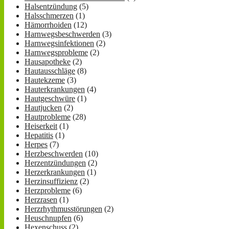
Halsentzündung
(5)
Halsschmerzen
(1)
Hämorrhoiden
(12)
Harnwegsbeschwerden
(3)
Harnwegsinfektionen
(2)
Harnwegsprobleme
(2)
Hausapotheke
(2)
Hautausschläge
(8)
Hautekzeme
(3)
Hauterkrankungen
(4)
Hautgeschwüre
(1)
Hautjucken
(2)
Hautprobleme
(28)
Heiserkeit
(1)
Hepatitis
(1)
Herpes
(7)
Herzbeschwerden
(10)
Herzentzündungen
(2)
Herzerkrankungen
(1)
Herzinsuffizienz
(2)
Herzprobleme
(6)
Herzrasen
(1)
Herzrhythmusstörungen
(2)
Heuschnupfen
(6)
Hexenschuss
(2)