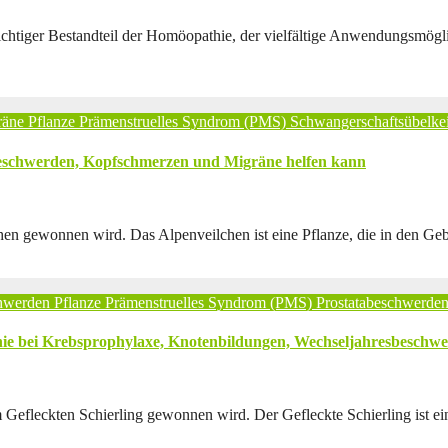
chtiger Bestandteil der Homöopathie, der vielfältige Anwendungsmögli
räne
Pflanze
Prämenstruelles Syndrom (PMS)
Schwangerschaftsübelkei
beschwerden, Kopfschmerzen und Migräne helfen kann
hen gewonnen wird. Das Alpenveilchen ist eine Pflanze, die in den Ge
hwerden
Pflanze
Prämenstruelles Syndrom (PMS)
Prostatabeschwerde
hie bei Krebsprophylaxe, Knotenbildungen, Wechseljahresbeschw
 Gefleckten Schierling gewonnen wird. Der Gefleckte Schierling ist e