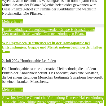
Wyethia, auch bekannt als Wüstengras, ist ein homöopathisches
Mittel, das aus der Pflanze Wyethia helenioides gewonnen wird.
Diese Pflanze gehört zur Familie der Korbblütler und wächst in
Nordamerika. Die Pflanze…
Mehr erfahren
Brustentzündung
Frauenbeschwerden
Grippe
Halsentzündung
Menstruationsbeschwerden
Ohrenentzündungen
Pflanze
Wie Phytolacca (Kermesbeere) in der Homöopathie bei
Entzündungen, Grippe und Menstruationsbeschwerden helfen
kann
2. Juli 2024
Homöopathie Leitfaden
Die Homöopathie ist eine alternative Heilmethode, die auf dem
Prinzip der Ähnlichkeit beruht. Das bedeutet, dass eine Substanz,
die bei einem gesunden Menschen bestimmte Symptome hervorruft,
bei einem kranken Menschen…
Mehr erfahren
Abwehrschwäche
Chemische Verbindung
Demenz
Halsentzündung
Kindliche Entwicklungsverzögerungen
Lymphknotenschwellungen