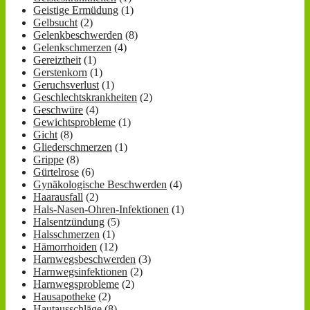
Geistige Ermüdung
(1)
Gelbsucht
(2)
Gelenkbeschwerden
(8)
Gelenkschmerzen
(4)
Gereiztheit
(1)
Gerstenkorn
(1)
Geruchsverlust
(1)
Geschlechtskrankheiten
(2)
Geschwüre
(4)
Gewichtsprobleme
(1)
Gicht
(8)
Gliederschmerzen
(1)
Grippe
(8)
Gürtelrose
(6)
Gynäkologische Beschwerden
(4)
Haarausfall
(2)
Hals-Nasen-Ohren-Infektionen
(1)
Halsentzündung
(5)
Halsschmerzen
(1)
Hämorrhoiden
(12)
Harnwegsbeschwerden
(3)
Harnwegsinfektionen
(2)
Harnwegsprobleme
(2)
Hausapotheke
(2)
Hautausschläge
(8)