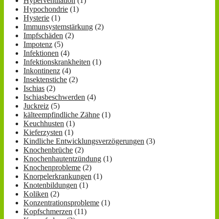
Hyperventilation
(1)
Hypochondrie
(1)
Hysterie
(1)
Immunsystemstärkung
(2)
Impfschäden
(2)
Impotenz
(5)
Infektionen
(4)
Infektionskrankheiten
(1)
Inkontinenz
(4)
Insektenstiche
(2)
Ischias
(2)
Ischiasbeschwerden
(4)
Juckreiz
(5)
kälteempfindliche Zähne
(1)
Keuchhusten
(1)
Kieferzysten
(1)
Kindliche Entwicklungsverzögerungen
(3)
Knochenbrüche
(2)
Knochenhautentzündung
(1)
Knochenprobleme
(2)
Knorpelerkrankungen
(1)
Knotenbildungen
(1)
Koliken
(2)
Konzentrationsprobleme
(1)
Kopfschmerzen
(11)