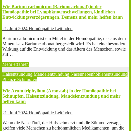
Wie Barium carbonicum (Bariumcarbonat) in der
Homöopathie bei Lymphknotenschwellungen, kindlichen
Entwicklungsverzögerungen, Demenz und mehr helfen kann
21. Juni 2024
Homöopathie Leitfaden
Barium carbonicum ist ein Mittel in der Homöopathie, das aus dem
Mineralsalz Bariumcarbonat hergestellt wird. Es hat eine besondere
Wirkung auf die Entwicklung und das Altern des Menschen, sowie
auf…
Mehr erfahren
Halsentzündung
Mandelentzündung
Nasennebenhöhlenentzündung
Pflanze
Schnupfen
Wie Arum triphyllum (Aronstab) in der Homöopathie bei
Schnupfen, Halsentzündung, Mandelentzündung und mehr
helfen kann
21. Juni 2024
Homöopathie Leitfaden
Wenn die Nase läuft, der Hals schmerzt und die Stimme versagt,
greifen viele Menschen zu herkömmlichen Medikamenten, um die