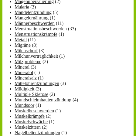
Magenübersäuerung
(2)
Malaria
(3)
Mandelentzündung
(5)
Mangelernährung
(1)
Männerbeschwerden
(11)
Menstruationsbeschwerden
(33)
Menstruationskrämpfe
(1)
Metall
(11)
Migräne
(8)
Milchschorf
(3)
Milchunverträglichkeit
(1)
Milzprobleme
(2)
Mineral
(3)
Mineralöl
(1)
Mineralsalz
(1)
Mittelohrentzündungen
(3)
Müdigkeit
(3)
Multiple Sklerose
(2)
Mundschleimhautentzündung
(4)
Mundsoor
(1)
Muskelbeschwerden
(1)
Muskelkrämpfe
(2)
Muskelschwäche
(1)
Muskelzittern
(2)
Nagelbettentzündungen
(1)