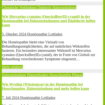
Chemische Verbindung
Diphterie
Halsentzündung
Wie Mercurius cyanatus (Quecksilber(II)-cyanid) in der
Homöopathie bei Halsentzündungen und Diphtherie helfen
kann
5. Oktober 2024
Homöopathie Leitfaden
Die Homöopathie bietet eine Vielzahl von
Behandlungsmöglichkeiten, die auf natürlichen Wirkstoffen
basieren. Ein besonders interessanter Wirkstoff ist Mercurius
cyanatus (Quecksilber(II)-cyanid), der in Form von Globuli zur
Behandlung verschiedenster Symptome eingesetzt…
Mehr erfahren
Halsentzündung
Hämorrhoiden
Heuschnupfen
Pflanze
Wie Wyethia (Wüstengras) in der Homöopathie bei
Heuschnupfen, Halsentzündung und mehr helfen kann
7. Juli 2024
Homöopathie Leitfaden