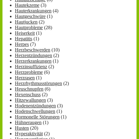
Hautekzeme
(3)
Hauterkrankungen
(4)
Hautgeschwüre
(1)
Hautjucken
(2)
Hautprobleme
(28)
Heiserkeit
(1)
Hepatitis
(1)
Herpes
(7)
Herzbeschwerden
(10)
Herzentzündungen
(2)
Herzerkrankungen
(1)
Herzinsuffizienz
(2)
Herzprobleme
(6)
Herzrasen
(1)
Herzrhythmusstörungen
(2)
Heuschnupfen
(6)
Hexenschuss
(2)
Hitzewallungen
(3)
Hodenentzündungen
(3)
Hodenschwellungen
(1)
Hormonelle Störungen
(1)
Hühneraugen
(1)
Husten
(20)
Hyperaktivität
(2)