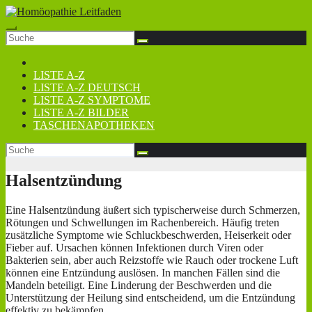
Zum
Inhalt
springen
LISTE A-Z
LISTE A-Z DEUTSCH
LISTE A-Z SYMPTOME
LISTE A-Z BILDER
TASCHENAPOTHEKEN
Halsentzündung
Eine Halsentzündung äußert sich typischerweise durch Schmerzen,
Rötungen und Schwellungen im Rachenbereich. Häufig treten
zusätzliche Symptome wie Schluckbeschwerden, Heiserkeit oder
Fieber auf. Ursachen können Infektionen durch Viren oder
Bakterien sein, aber auch Reizstoffe wie Rauch oder trockene Luft
können eine Entzündung auslösen. In manchen Fällen sind die
Mandeln beteiligt. Eine Linderung der Beschwerden und die
Unterstützung der Heilung sind entscheidend, um die Entzündung
effektiv zu bekämpfen.