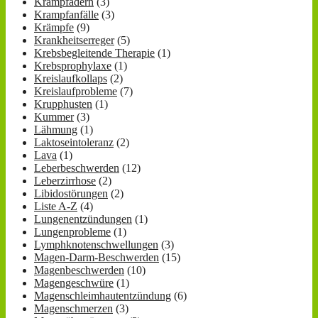
Krampfadern
(3)
Krampfanfälle
(3)
Krämpfe
(9)
Krankheitserreger
(5)
Krebsbegleitende Therapie
(1)
Krebsprophylaxe
(1)
Kreislaufkollaps
(2)
Kreislaufprobleme
(7)
Krupphusten
(1)
Kummer
(3)
Lähmung
(1)
Laktoseintoleranz
(2)
Lava
(1)
Leberbeschwerden
(12)
Leberzirrhose
(2)
Libidostörungen
(2)
Liste A-Z
(4)
Lungenentzündungen
(1)
Lungenprobleme
(1)
Lymphknotenschwellungen
(3)
Magen-Darm-Beschwerden
(15)
Magenbeschwerden
(10)
Magengeschwüre
(1)
Magenschleimhautentzündung
(6)
Magenschmerzen
(3)