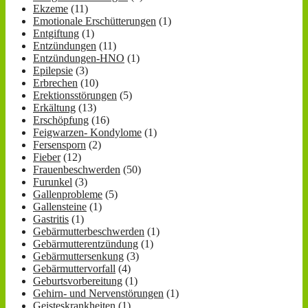
Ekzeme
(11)
Emotionale Erschütterungen
(1)
Entgiftung
(1)
Entzündungen
(11)
Entzündungen-HNO
(1)
Epilepsie
(3)
Erbrechen
(10)
Erektionsstörungen
(5)
Erkältung
(13)
Erschöpfung
(16)
Feigwarzen- Kondylome
(1)
Fersensporn
(2)
Fieber
(12)
Frauenbeschwerden
(50)
Furunkel
(3)
Gallenprobleme
(5)
Gallensteine
(1)
Gastritis
(1)
Gebärmutterbeschwerden
(1)
Gebärmutterentzündung
(1)
Gebärmuttersenkung
(3)
Gebärmuttervorfall
(4)
Geburtsvorbereitung
(1)
Gehirn- und Nervenstörungen
(1)
Geisteskrankheiten
(1)