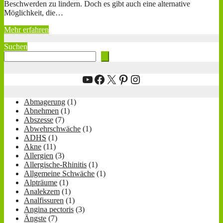
Beschwerden zu lindern. Doch es gibt auch eine alternative
Möglichkeit, die…
Mehr erfahren
Suchen
YouTube
Facebook
X
Pinterest
Instagram
Abmagerung
(1)
Abnehmen
(1)
Abszesse
(7)
Abwehrschwäche
(1)
ADHS
(1)
Akne
(11)
Allergien
(3)
Allergische-Rhinitis
(1)
Allgemeine Schwäche
(1)
Alpträume
(1)
Analekzem
(1)
Analfissuren
(1)
Angina pectoris
(3)
Ängste
(7)