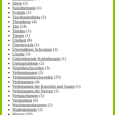
Stress
(2)
Suizidneigung
(1)
Syphilis
(1)
Taschenapotheke
(2)
Thrombose
(4)
Tier
(24)
Tinnitus
(1)
Tripper
(1)
Übelkeit
(8)
Übergewicht
(1)
Übermäßiges Schwitzen
(2)
Unruhe
(3)
Unterstützende Krebstherapie
(1)
Uterusprobleme
(2)
Venenbeschwerden
(3)
Verbrennungen
(2)
Verdauungsbeschwerden
(25)
Verletzungen
(4)
Verletzungen der Knochen und Augen
(1)
Verletzungen der Nerven
(1)
Verstauchungen
(1)
Verstopfung
(6)
Wachstumsstörungen
(2)
Wadenkrämpfe
(2)
Warzen
(10)