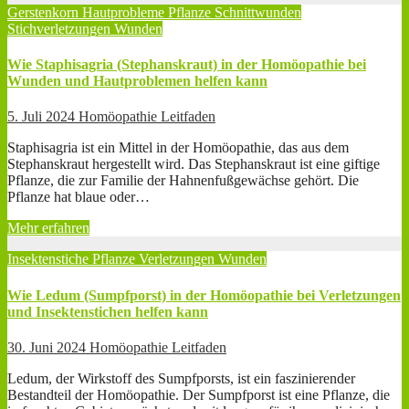
Gerstenkorn
Hautprobleme
Pflanze
Schnittwunden
Stichverletzungen
Wunden
Wie Staphisagria (Stephanskraut) in der Homöopathie bei
Wunden und Hautproblemen helfen kann
5. Juli 2024
Homöopathie Leitfaden
Staphisagria ist ein Mittel in der Homöopathie, das aus dem
Stephanskraut hergestellt wird. Das Stephanskraut ist eine giftige
Pflanze, die zur Familie der Hahnenfußgewächse gehört. Die
Pflanze hat blaue oder…
Mehr erfahren
Insektenstiche
Pflanze
Verletzungen
Wunden
Wie Ledum (Sumpfporst) in der Homöopathie bei Verletzungen
und Insektenstichen helfen kann
30. Juni 2024
Homöopathie Leitfaden
Ledum, der Wirkstoff des Sumpfporsts, ist ein faszinierender
Bestandteil der Homöopathie. Der Sumpfporst ist eine Pflanze, die