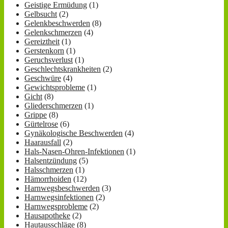
Geistige Ermüdung
(1)
Gelbsucht
(2)
Gelenkbeschwerden
(8)
Gelenkschmerzen
(4)
Gereiztheit
(1)
Gerstenkorn
(1)
Geruchsverlust
(1)
Geschlechtskrankheiten
(2)
Geschwüre
(4)
Gewichtsprobleme
(1)
Gicht
(8)
Gliederschmerzen
(1)
Grippe
(8)
Gürtelrose
(6)
Gynäkologische Beschwerden
(4)
Haarausfall
(2)
Hals-Nasen-Ohren-Infektionen
(1)
Halsentzündung
(5)
Halsschmerzen
(1)
Hämorrhoiden
(12)
Harnwegsbeschwerden
(3)
Harnwegsinfektionen
(2)
Harnwegsprobleme
(2)
Hausapotheke
(2)
Hautausschläge
(8)