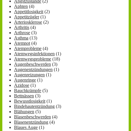
Angstzustände
(2)
Aphten
(4)
Appetitlosigkeit
(2)
Appetitzügler
(1)
Arteriosklerose
(2)
Arthritis
(4)
Arthrose
(3)
Asthma
(13)
Atemnot
(4)
Atemprobleme
(4)
Atemwegsinfektionen
(1)
Atemwegsprobleme
(18)
Augenbeschwerden
(3)
Augenentzündungen
(1)
Augenreizungen
(1)
Augenringe
(1)
Azidose
(1)
Bauchkrämpfe
(5)
Bettnässen
(3)
Bewusstlosigkeit
(1)
Bindehautentzündung
(3)
Blähungen
(5)
Blasenbeschwerden
(4)
Blasenentzündung
(4)
Blaues Auge
(1)