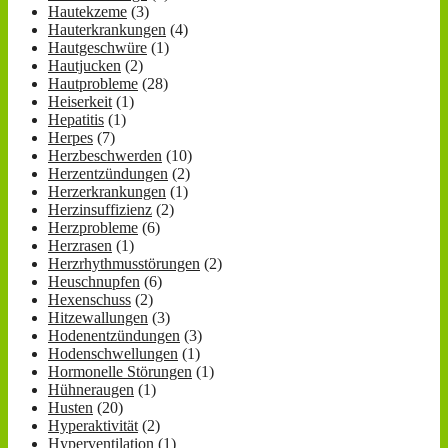
Hautekzeme
(3)
Hauterkrankungen
(4)
Hautgeschwüre
(1)
Hautjucken
(2)
Hautprobleme
(28)
Heiserkeit
(1)
Hepatitis
(1)
Herpes
(7)
Herzbeschwerden
(10)
Herzentzündungen
(2)
Herzerkrankungen
(1)
Herzinsuffizienz
(2)
Herzprobleme
(6)
Herzrasen
(1)
Herzrhythmusstörungen
(2)
Heuschnupfen
(6)
Hexenschuss
(2)
Hitzewallungen
(3)
Hodenentzündungen
(3)
Hodenschwellungen
(1)
Hormonelle Störungen
(1)
Hühneraugen
(1)
Husten
(20)
Hyperaktivität
(2)
Hyperventilation
(1)