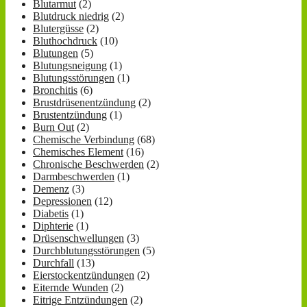
Blutarmut
(2)
Blutdruck niedrig
(2)
Blutergüsse
(2)
Bluthochdruck
(10)
Blutungen
(5)
Blutungsneigung
(1)
Blutungsstörungen
(1)
Bronchitis
(6)
Brustdrüsenentzündung
(2)
Brustentzündung
(1)
Burn Out
(2)
Chemische Verbindung
(68)
Chemisches Element
(16)
Chronische Beschwerden
(2)
Darmbeschwerden
(1)
Demenz
(3)
Depressionen
(12)
Diabetis
(1)
Diphterie
(1)
Drüsenschwellungen
(3)
Durchblutungsstörungen
(5)
Durchfall
(13)
Eierstockentzündungen
(2)
Eiternde Wunden
(2)
Eitrige Entzündungen
(2)