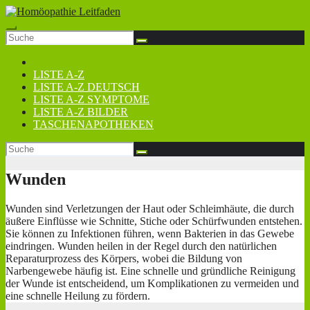
Zum
Inhalt
springen
LISTE A-Z
LISTE A-Z DEUTSCH
LISTE A-Z SYMPTOME
LISTE A-Z BILDER
TASCHENAPOTHEKEN
Wunden
Wunden sind Verletzungen der Haut oder Schleimhäute, die durch
äußere Einflüsse wie Schnitte, Stiche oder Schürfwunden entstehen.
Sie können zu Infektionen führen, wenn Bakterien in das Gewebe
eindringen. Wunden heilen in der Regel durch den natürlichen
Reparaturprozess des Körpers, wobei die Bildung von
Narbengewebe häufig ist. Eine schnelle und gründliche Reinigung
der Wunde ist entscheidend, um Komplikationen zu vermeiden und
eine schnelle Heilung zu fördern.