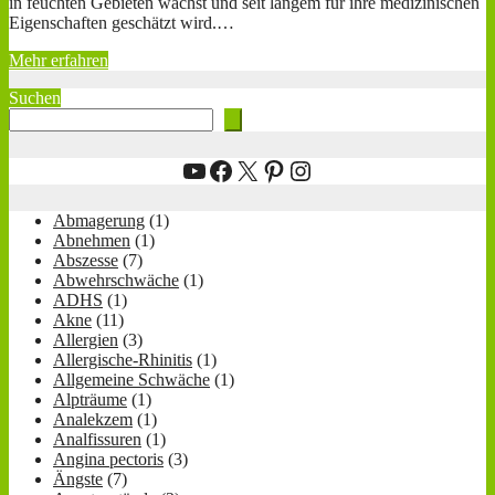
in feuchten Gebieten wächst und seit langem für ihre medizinischen
Eigenschaften geschätzt wird.…
Mehr erfahren
Suchen
YouTube
Facebook
X
Pinterest
Instagram
Abmagerung
(1)
Abnehmen
(1)
Abszesse
(7)
Abwehrschwäche
(1)
ADHS
(1)
Akne
(11)
Allergien
(3)
Allergische-Rhinitis
(1)
Allgemeine Schwäche
(1)
Alpträume
(1)
Analekzem
(1)
Analfissuren
(1)
Angina pectoris
(3)
Ängste
(7)