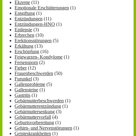
Ekzeme
(11)
Emotionale Erschütterungen
(1)
Entgiftung
(1)
Entzündungen
(11)
Entzündungen-HNO
(1)
Epilepsie
(3)
Erbrechen
(10)
Erektionsstörungen
(5)
Erkältung
(13)
Erschöpfung
(16)
Feigwarzen- Kondylome
(1)
Fersensporn
(2)
Fieber
(12)
Frauenbeschwerden
(50)
Furunkel
(3)
Gallenprobleme
(5)
Gallensteine
(1)
Gastritis
(1)
Gebärmutterbeschwerden
(1)
Gebärmutterentzündung
(1)
Gebärmuttersenkung
(3)
Gebärmuttervorfall
(4)
Geburtsvorbereitung
(1)
Gehirn- und Nervenstörungen
(1)
Geisteskrankheiten
(1)