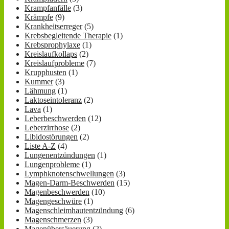
Krampfanfälle
(3)
Krämpfe
(9)
Krankheitserreger
(5)
Krebsbegleitende Therapie
(1)
Krebsprophylaxe
(1)
Kreislaufkollaps
(2)
Kreislaufprobleme
(7)
Krupphusten
(1)
Kummer
(3)
Lähmung
(1)
Laktoseintoleranz
(2)
Lava
(1)
Leberbeschwerden
(12)
Leberzirrhose
(2)
Libidostörungen
(2)
Liste A-Z
(4)
Lungenentzündungen
(1)
Lungenprobleme
(1)
Lymphknotenschwellungen
(3)
Magen-Darm-Beschwerden
(15)
Magenbeschwerden
(10)
Magengeschwüre
(1)
Magenschleimhautentzündung
(6)
Magenschmerzen
(3)
Magenübersäuerung
(2)