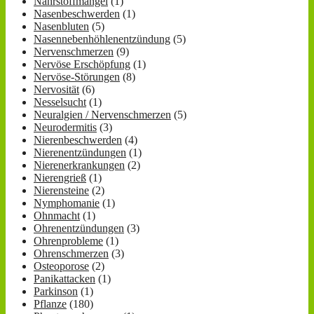
Nährstoffmangel
(1)
Nasenbeschwerden
(1)
Nasenbluten
(5)
Nasennebenhöhlenentzündung
(5)
Nervenschmerzen
(9)
Nervöse Erschöpfung
(1)
Nervöse-Störungen
(8)
Nervosität
(6)
Nesselsucht
(1)
Neuralgien / Nervenschmerzen
(5)
Neurodermitis
(3)
Nierenbeschwerden
(4)
Nierenentzündungen
(1)
Nierenerkrankungen
(2)
Nierengrieß
(1)
Nierensteine
(2)
Nymphomanie
(1)
Ohnmacht
(1)
Ohrenentzündungen
(3)
Ohrenprobleme
(1)
Ohrenschmerzen
(3)
Osteoporose
(2)
Panikattacken
(1)
Parkinson
(1)
Pflanze
(180)