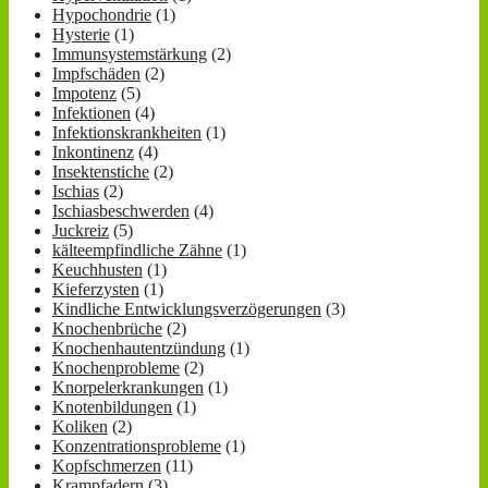
Hypochondrie
(1)
Hysterie
(1)
Immunsystemstärkung
(2)
Impfschäden
(2)
Impotenz
(5)
Infektionen
(4)
Infektionskrankheiten
(1)
Inkontinenz
(4)
Insektenstiche
(2)
Ischias
(2)
Ischiasbeschwerden
(4)
Juckreiz
(5)
kälteempfindliche Zähne
(1)
Keuchhusten
(1)
Kieferzysten
(1)
Kindliche Entwicklungsverzögerungen
(3)
Knochenbrüche
(2)
Knochenhautentzündung
(1)
Knochenprobleme
(2)
Knorpelerkrankungen
(1)
Knotenbildungen
(1)
Koliken
(2)
Konzentrationsprobleme
(1)
Kopfschmerzen
(11)
Krampfadern
(3)