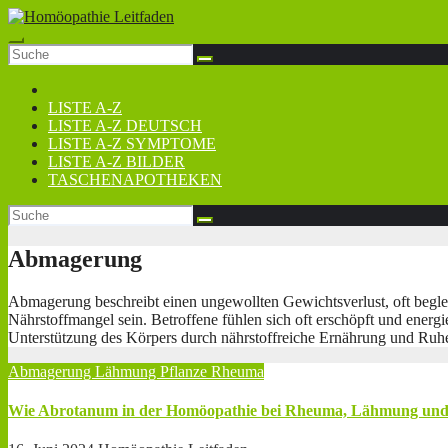
Zum
Inhalt
springen
LISTE A-Z
LISTE A-Z DEUTSCH
LISTE A-Z SYMPTOME
LISTE A-Z BILDER
TASCHENAPOTHEKEN
Abmagerung
Abmagerung beschreibt einen ungewollten Gewichtsverlust, oft beg
Nährstoffmangel sein. Betroffene fühlen sich oft erschöpft und energi
Unterstützung des Körpers durch nährstoffreiche Ernährung und Ruhe
Abmagerung
Lähmung
Pflanze
Rheuma
Wie Abrotanum in der Homöopathie bei Rheuma, Lähmung und