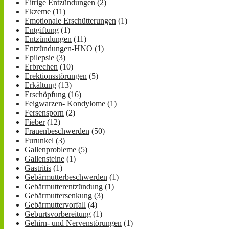
Eitrige Entzündungen
(2)
Ekzeme
(11)
Emotionale Erschütterungen
(1)
Entgiftung
(1)
Entzündungen
(11)
Entzündungen-HNO
(1)
Epilepsie
(3)
Erbrechen
(10)
Erektionsstörungen
(5)
Erkältung
(13)
Erschöpfung
(16)
Feigwarzen- Kondylome
(1)
Fersensporn
(2)
Fieber
(12)
Frauenbeschwerden
(50)
Furunkel
(3)
Gallenprobleme
(5)
Gallensteine
(1)
Gastritis
(1)
Gebärmutterbeschwerden
(1)
Gebärmutterentzündung
(1)
Gebärmuttersenkung
(3)
Gebärmuttervorfall
(4)
Geburtsvorbereitung
(1)
Gehirn- und Nervenstörungen
(1)