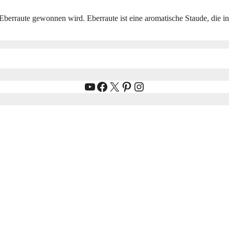
Eberraute gewonnen wird. Eberraute ist eine aromatische Staude, die i
YouTube
Facebook
X
Pinterest
Instagram