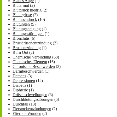
Blaues Auge
(1)
Blutarmut
(2)
Blutdruck niedrig
(2)
Blutergüsse
(2)
Bluthochdruck
(10)
Blutungen
(5)
Blutungsneigung
(1)
Blutungsstörungen
(1)
Bronchitis
(6)
Brustdrüsenentzündung
(2)
Brustentzündung
(1)
Burn Out
(2)
Chemische Verbindung
(68)
Chemisches Element
(16)
Chronische Beschwerden
(2)
Darmbeschwerden
(1)
Demenz
(3)
Depressionen
(12)
Diabetis
(1)
Diphterie
(1)
Drüsenschwellungen
(3)
Durchblutungsstörungen
(5)
Durchfall
(13)
Eierstockentzündungen
(2)
Eiternde Wunden
(2)