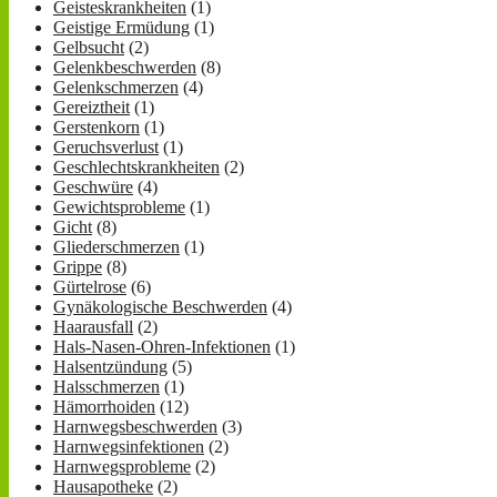
Geisteskrankheiten
(1)
Geistige Ermüdung
(1)
Gelbsucht
(2)
Gelenkbeschwerden
(8)
Gelenkschmerzen
(4)
Gereiztheit
(1)
Gerstenkorn
(1)
Geruchsverlust
(1)
Geschlechtskrankheiten
(2)
Geschwüre
(4)
Gewichtsprobleme
(1)
Gicht
(8)
Gliederschmerzen
(1)
Grippe
(8)
Gürtelrose
(6)
Gynäkologische Beschwerden
(4)
Haarausfall
(2)
Hals-Nasen-Ohren-Infektionen
(1)
Halsentzündung
(5)
Halsschmerzen
(1)
Hämorrhoiden
(12)
Harnwegsbeschwerden
(3)
Harnwegsinfektionen
(2)
Harnwegsprobleme
(2)
Hausapotheke
(2)