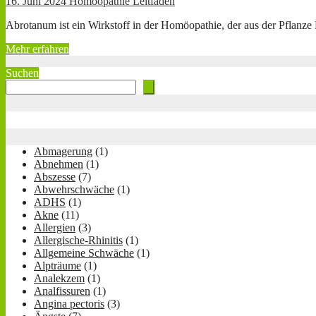
16. Juni 2024
Homöopathie Leitfaden
Abrotanum ist ein Wirkstoff in der Homöopathie, der aus der Pflanze 
Mehr erfahren
Suchen
Abmagerung
(1)
Abnehmen
(1)
Abszesse
(7)
Abwehrschwäche
(1)
ADHS
(1)
Akne
(11)
Allergien
(3)
Allergische-Rhinitis
(1)
Allgemeine Schwäche
(1)
Alpträume
(1)
Analekzem
(1)
Analfissuren
(1)
Angina pectoris
(3)