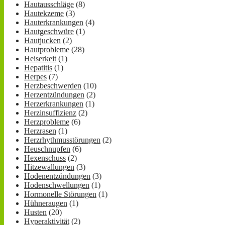
Hautausschläge
(8)
Hautekzeme
(3)
Hauterkrankungen
(4)
Hautgeschwüre
(1)
Hautjucken
(2)
Hautprobleme
(28)
Heiserkeit
(1)
Hepatitis
(1)
Herpes
(7)
Herzbeschwerden
(10)
Herzentzündungen
(2)
Herzerkrankungen
(1)
Herzinsuffizienz
(2)
Herzprobleme
(6)
Herzrasen
(1)
Herzrhythmusstörungen
(2)
Heuschnupfen
(6)
Hexenschuss
(2)
Hitzewallungen
(3)
Hodenentzündungen
(3)
Hodenschwellungen
(1)
Hormonelle Störungen
(1)
Hühneraugen
(1)
Husten
(20)
Hyperaktivität
(2)