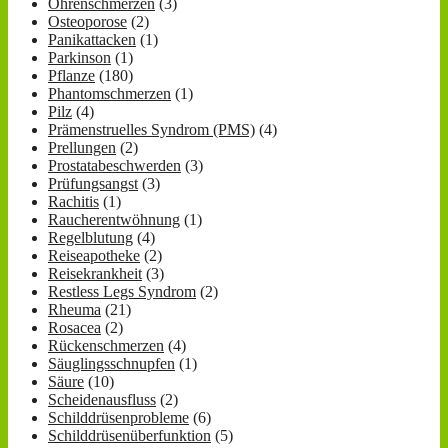
Ohrenschmerzen
(3)
Osteoporose
(2)
Panikattacken
(1)
Parkinson
(1)
Pflanze
(180)
Phantomschmerzen
(1)
Pilz
(4)
Prämenstruelles Syndrom (PMS)
(4)
Prellungen
(2)
Prostatabeschwerden
(3)
Prüfungsangst
(3)
Rachitis
(1)
Raucherentwöhnung
(1)
Regelblutung
(4)
Reiseapotheke
(2)
Reisekrankheit
(3)
Restless Legs Syndrom
(2)
Rheuma
(21)
Rosacea
(2)
Rückenschmerzen
(4)
Säuglingsschnupfen
(1)
Säure
(10)
Scheidenausfluss
(2)
Schilddrüsenprobleme
(6)
Schilddrüsenüberfunktion
(5)