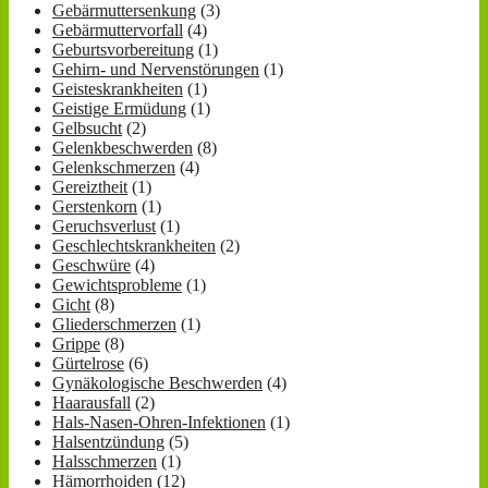
Gebärmuttersenkung
(3)
Gebärmuttervorfall
(4)
Geburtsvorbereitung
(1)
Gehirn- und Nervenstörungen
(1)
Geisteskrankheiten
(1)
Geistige Ermüdung
(1)
Gelbsucht
(2)
Gelenkbeschwerden
(8)
Gelenkschmerzen
(4)
Gereiztheit
(1)
Gerstenkorn
(1)
Geruchsverlust
(1)
Geschlechtskrankheiten
(2)
Geschwüre
(4)
Gewichtsprobleme
(1)
Gicht
(8)
Gliederschmerzen
(1)
Grippe
(8)
Gürtelrose
(6)
Gynäkologische Beschwerden
(4)
Haarausfall
(2)
Hals-Nasen-Ohren-Infektionen
(1)
Halsentzündung
(5)
Halsschmerzen
(1)
Hämorrhoiden
(12)