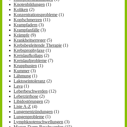
Knotenbildungen
(1)
Koliken
(2)
Konzentrationsprobleme
(1)
Kopfschmerzen
(11)
Krampfadern
(3)
Krampfanfälle
(3)
Krämpfe
(9)
Krankheitserreger
(5)
Krebsbegleitende Therapie
(1)
Krebsprophylaxe
(1)
Kreislaufkollaps
(2)
Kreislaufprobleme
(7)
Krupphusten
(1)
Kummer
(3)
Lähmung
(1)
Laktoseintoleranz
(2)
Lava
(1)
Leberbeschwerden
(12)
Leberzirrhose
(2)
Libidostörungen
(2)
Liste A-Z
(4)
Lungenentzündungen
(1)
Lungenprobleme
(1)
Lymphknotenschwellungen
(3)
Magen-Darm-Beschwerden
(15)