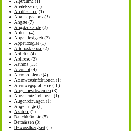
Alpträume
(1)
Analekzem
(1)
Analfissuren
(1)
Angina pectoris
(3)
Ängste
(7)
Angstzustände
(2)
Aphten
(4)
Appetitlosigkeit
(2)
Appetitzügler
(1)
Arteriosklerose
(2)
Arthritis
(4)
Arthrose
(3)
Asthma
(13)
Atemnot
(4)
Atemprobleme
(4)
Atemwegsinfektionen
(1)
Atemwegsprobleme
(18)
Augenbeschwerden
(3)
Augenentzündungen
(1)
Augenreizungen
(1)
Augenringe
(1)
Azidose
(1)
Bauchkrämpfe
(5)
Bettnässen
(3)
Bewusstlosigkeit
(1)