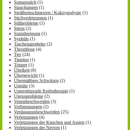
Sonnenstich
(1)
Stauchungen
(1)
Steißbeinschmerzen / Kokzygodynie
(1)
Stichverletzungen
(1)
Stillprobleme
(1)
Stress
(2)
Suizidneigung
(1)
Syphilis
(1)
Taschenapotheke
(2)
Thrombose
(4)
Tier
(24)
Tinnitus
(1)
Tripper
(1)
Übelkeit
(8)
Übergewicht
(1)
Übermäßiges Schwitzen
(2)
Unruhe
(3)
Unterstützende Krebstherapie
(1)
Uterusprobleme
(2)
Venenbeschwerden
(3)
Verbrennungen
(2)
Verdauungsbeschwerden
(25)
Verletzungen
(4)
Verletzungen der Knochen und Augen
(1)
Verletzungen der Nerven
(1)