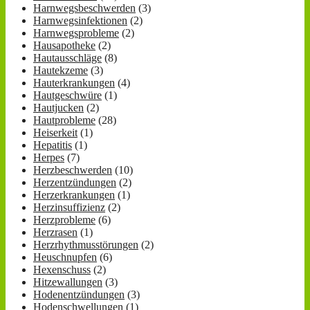
Harnwegsbeschwerden
(3)
Harnwegsinfektionen
(2)
Harnwegsprobleme
(2)
Hausapotheke
(2)
Hautausschläge
(8)
Hautekzeme
(3)
Hauterkrankungen
(4)
Hautgeschwüre
(1)
Hautjucken
(2)
Hautprobleme
(28)
Heiserkeit
(1)
Hepatitis
(1)
Herpes
(7)
Herzbeschwerden
(10)
Herzentzündungen
(2)
Herzerkrankungen
(1)
Herzinsuffizienz
(2)
Herzprobleme
(6)
Herzrasen
(1)
Herzrhythmusstörungen
(2)
Heuschnupfen
(6)
Hexenschuss
(2)
Hitzewallungen
(3)
Hodenentzündungen
(3)
Hodenschwellungen
(1)