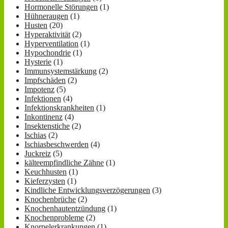
Hormonelle Störungen
(1)
Hühneraugen
(1)
Husten
(20)
Hyperaktivität
(2)
Hyperventilation
(1)
Hypochondrie
(1)
Hysterie
(1)
Immunsystemstärkung
(2)
Impfschäden
(2)
Impotenz
(5)
Infektionen
(4)
Infektionskrankheiten
(1)
Inkontinenz
(4)
Insektenstiche
(2)
Ischias
(2)
Ischiasbeschwerden
(4)
Juckreiz
(5)
kälteempfindliche Zähne
(1)
Keuchhusten
(1)
Kieferzysten
(1)
Kindliche Entwicklungsverzögerungen
(3)
Knochenbrüche
(2)
Knochenhautentzündung
(1)
Knochenprobleme
(2)
Knorpelerkrankungen
(1)