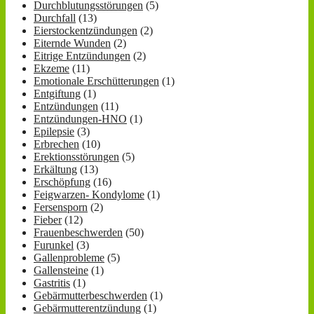
Durchblutungsstörungen
(5)
Durchfall
(13)
Eierstockentzündungen
(2)
Eiternde Wunden
(2)
Eitrige Entzündungen
(2)
Ekzeme
(11)
Emotionale Erschütterungen
(1)
Entgiftung
(1)
Entzündungen
(11)
Entzündungen-HNO
(1)
Epilepsie
(3)
Erbrechen
(10)
Erektionsstörungen
(5)
Erkältung
(13)
Erschöpfung
(16)
Feigwarzen- Kondylome
(1)
Fersensporn
(2)
Fieber
(12)
Frauenbeschwerden
(50)
Furunkel
(3)
Gallenprobleme
(5)
Gallensteine
(1)
Gastritis
(1)
Gebärmutterbeschwerden
(1)
Gebärmutterentzündung
(1)