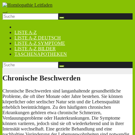
Zum
Inhalt
springen
LISTE A-Z
LISTE A-Z DEUTSCH
LISTE A-Z SYMPTOME
LISTE A-Z BILDER
TASCHENAPOTHEKEN
Chronische Beschwerden
Chronische Beschwerden sind langanhaltende gesundheitliche
Probleme, die oft über Monate oder Jahre bestehen. Sie können
körperlicher oder seelischer Natur sein und die Lebensqualität
erheblich beeinträchtigen. Zu den häufigsten chronischen
Erkrankungen gehören etwa chronische Schmerzen,
Verdauungsprobleme oder Hauterkrankungen. Die Symptome
können variieren, jedoch sind sie oft wiederkehrend und in ihrer
Intensität wechselhaft. Eine gezielte Behandlung und eine
nachhaltige Veränderung der Lebensgewohnheiten sind notwendig,