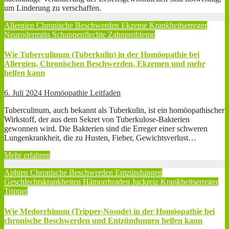
um Linderung zu verschaffen.
Allergien
Chronische Beschwerden
Ekzeme
Krankheitserreger
Neurodermitis
Schuppenflechte
Zahnprobleme
Wie Tuberculinum (Tuberkulin) in der Homöopathie bei
Allergien, Chronischen Beschwerden, Ekzemen und mehr
helfen kann
6. Juli 2024
Homöopathie Leitfaden
Tuberculinum, auch bekannt als Tuberkulin, ist ein homöopathischer
Wirkstoff, der aus dem Sekret von Tuberkulose-Bakterien
gewonnen wird. Die Bakterien sind die Erreger einer schweren
Lungenkrankheit, die zu Husten, Fieber, Gewichtsverlust…
Mehr erfahren
Aphten
Chronische Beschwerden
Entzündungen
Geschlechtskrankheiten
Hämorrhoiden
Juckreiz
Krankheitserreger
Tripper
Wie Medorrhinum (Tripper-Nosode) in der Homöopathie bei
chronische Beschwerden und Entzündungen helfen kann