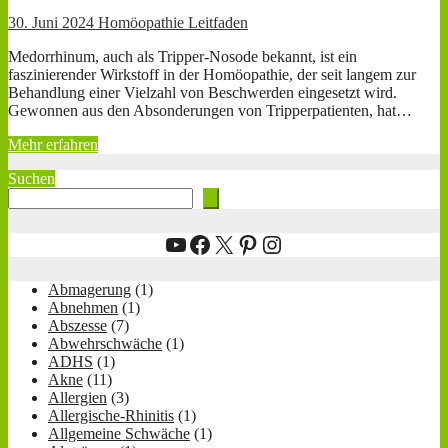
30. Juni 2024
Homöopathie Leitfaden
Medorrhinum, auch als Tripper-Nosode bekannt, ist ein
faszinierender Wirkstoff in der Homöopathie, der seit langem zur
Behandlung einer Vielzahl von Beschwerden eingesetzt wird.
Gewonnen aus den Absonderungen von Tripperpatienten, hat…
Mehr erfahren
Suchen
YouTube
Facebook
X
Pinterest
Instagram
Abmagerung
(1)
Abnehmen
(1)
Abszesse
(7)
Abwehrschwäche
(1)
ADHS
(1)
Akne
(11)
Allergien
(3)
Allergische-Rhinitis
(1)
Allgemeine Schwäche
(1)