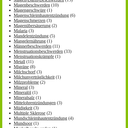
Magenbeschwerden
(10)
Magengeschwüre
(1)
Magenschleimhautentzündung
(6)
Magenschmerzen
(3)
Magenübersäuerung
(2)
Malaria
(3)
Mandelentzündung
(5)
Mangelernährung
(1)
Männerbeschwerden
(11)
Menstruationsbeschwerden
(33)
Menstruationskrämpfe
(1)
Metall
(11)
Migräne
(8)
Milchschorf
(3)
Milchunverträglichkeit
(1)
Milzprobleme
(2)
Mineral
(3)
Mineralöl
(1)
Mineralsalz
(1)
Mittelohrentzündungen
(3)
Müdigkeit
(3)
Multiple Sklerose
(2)
Mundschleimhautentzündung
(4)
Mundsoor
(1)