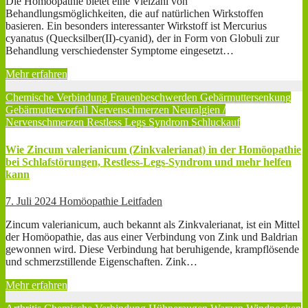
Die Homöopathie bietet eine Vielzahl von
Behandlungsmöglichkeiten, die auf natürlichen Wirkstoffen
basieren. Ein besonders interessanter Wirkstoff ist Mercurius
cyanatus (Quecksilber(II)-cyanid), der in Form von Globuli zur
Behandlung verschiedenster Symptome eingesetzt…
Mehr erfahren
Chemische Verbindung
Frauenbeschwerden
Gebärmuttersenkung
Gebärmuttervorfall
Nervenschmerzen
Neuralgien /
Nervenschmerzen
Restless Legs Syndrom
Schluckauf
Wie Zincum valerianicum (Zinkvalerianat) in der Homöopathie
bei Schlafstörungen, Restless-Legs-Syndrom und mehr helfen
kann
7. Juli 2024
Homöopathie Leitfaden
Zincum valerianicum, auch bekannt als Zinkvalerianat, ist ein Mittel
der Homöopathie, das aus einer Verbindung von Zink und Baldrian
gewonnen wird. Diese Verbindung hat beruhigende, krampflösende
und schmerzstillende Eigenschaften. Zink…
Mehr erfahren