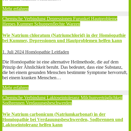
Mehr erfahren
Chemische Verbindung
Depressionen
Furunkel
Hautprobleme
Herpes
Kummer
Schuppenflechte
Warzen
Wie Natrium chloratum (Natriumchlorid) in der Homöopathie
bei Kummer, Depressionen und Hautproblemen helfen kann
1. Juli 2024
Homöopathie Leitfaden
Die Homöopathie ist eine alternative Heilmethode, die auf dem
Prinzip der Ähnlichkeit beruht. Das bedeutet, dass eine Substanz,
die bei einem gesunden Menschen bestimmte Symptome hervorruft,
bei einem kranken Menschen…
Mehr erfahren
Chemische Verbindung
Laktoseintoleranz
Milchunverträglichkeit
Sodbrennen
Verdauungsbeschwerden
Wie Natrium carbonicum (Natriumkarbonat) in der
Homöopathie bei Verdauungsbeschwerden, Sodbrennen und
Laktoseintoleranz helfen kann