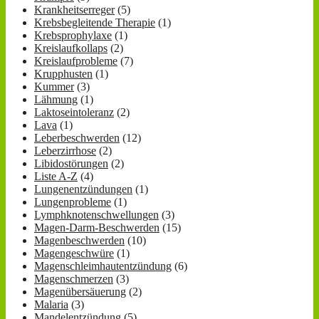
Krankheitserreger
(5)
Krebsbegleitende Therapie
(1)
Krebsprophylaxe
(1)
Kreislaufkollaps
(2)
Kreislaufprobleme
(7)
Krupphusten
(1)
Kummer
(3)
Lähmung
(1)
Laktoseintoleranz
(2)
Lava
(1)
Leberbeschwerden
(12)
Leberzirrhose
(2)
Libidostörungen
(2)
Liste A-Z
(4)
Lungenentzündungen
(1)
Lungenprobleme
(1)
Lymphknotenschwellungen
(3)
Magen-Darm-Beschwerden
(15)
Magenbeschwerden
(10)
Magengeschwüre
(1)
Magenschleimhautentzündung
(6)
Magenschmerzen
(3)
Magenübersäuerung
(2)
Malaria
(3)
Mandelentzündung
(5)