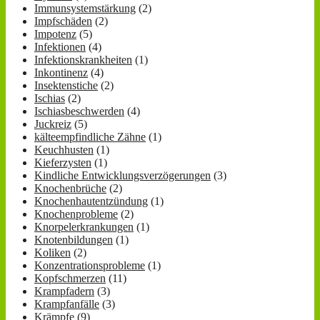
Immunsystemstärkung
(2)
Impfschäden
(2)
Impotenz
(5)
Infektionen
(4)
Infektionskrankheiten
(1)
Inkontinenz
(4)
Insektenstiche
(2)
Ischias
(2)
Ischiasbeschwerden
(4)
Juckreiz
(5)
kälteempfindliche Zähne
(1)
Keuchhusten
(1)
Kieferzysten
(1)
Kindliche Entwicklungsverzögerungen
(3)
Knochenbrüche
(2)
Knochenhautentzündung
(1)
Knochenprobleme
(2)
Knorpelerkrankungen
(1)
Knotenbildungen
(1)
Koliken
(2)
Konzentrationsprobleme
(1)
Kopfschmerzen
(11)
Krampfadern
(3)
Krampfanfälle
(3)
Krämpfe
(9)