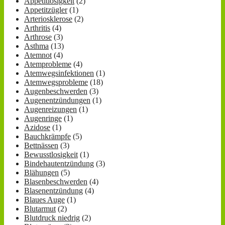
Appetitlosigkeit
(2)
Appetitzügler
(1)
Arteriosklerose
(2)
Arthritis
(4)
Arthrose
(3)
Asthma
(13)
Atemnot
(4)
Atemprobleme
(4)
Atemwegsinfektionen
(1)
Atemwegsprobleme
(18)
Augenbeschwerden
(3)
Augenentzündungen
(1)
Augenreizungen
(1)
Augenringe
(1)
Azidose
(1)
Bauchkrämpfe
(5)
Bettnässen
(3)
Bewusstlosigkeit
(1)
Bindehautentzündung
(3)
Blähungen
(5)
Blasenbeschwerden
(4)
Blasenentzündung
(4)
Blaues Auge
(1)
Blutarmut
(2)
Blutdruck niedrig
(2)