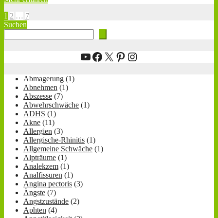
Seitennummerierung
1
2
…
7
Suchen
der
Beiträge
YouTube
Facebook
X
Pinterest
Instagram
Abmagerung
(1)
Abnehmen
(1)
Abszesse
(7)
Abwehrschwäche
(1)
ADHS
(1)
Akne
(11)
Allergien
(3)
Allergische-Rhinitis
(1)
Allgemeine Schwäche
(1)
Alpträume
(1)
Analekzem
(1)
Analfissuren
(1)
Angina pectoris
(3)
Ängste
(7)
Angstzustände
(2)
Aphten
(4)