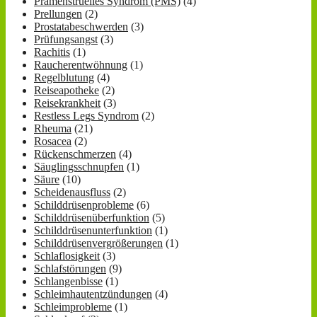
Prämenstruelles Syndrom (PMS)
(4)
Prellungen
(2)
Prostatabeschwerden
(3)
Prüfungsangst
(3)
Rachitis
(1)
Raucherentwöhnung
(1)
Regelblutung
(4)
Reiseapotheke
(2)
Reisekrankheit
(3)
Restless Legs Syndrom
(2)
Rheuma
(21)
Rosacea
(2)
Rückenschmerzen
(4)
Säuglingsschnupfen
(1)
Säure
(10)
Scheidenausfluss
(2)
Schilddrüsenprobleme
(6)
Schilddrüsenüberfunktion
(5)
Schilddrüsenunterfunktion
(1)
Schilddrüsenvergrößerungen
(1)
Schlaflosigkeit
(3)
Schlafstörungen
(9)
Schlangenbisse
(1)
Schleimhautentzündungen
(4)
Schleimprobleme
(1)