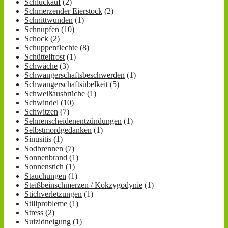
Schluckauf
(2)
Schmerzender Eierstock
(2)
Schnittwunden
(1)
Schnupfen
(10)
Schock
(2)
Schuppenflechte
(8)
Schüttelfrost
(1)
Schwäche
(3)
Schwangerschaftsbeschwerden
(1)
Schwangerschaftsübelkeit
(5)
Schweißausbrüche
(1)
Schwindel
(10)
Schwitzen
(7)
Sehnenscheidenentzündungen
(1)
Selbstmordgedanken
(1)
Sinusitis
(1)
Sodbrennen
(7)
Sonnenbrand
(1)
Sonnenstich
(1)
Stauchungen
(1)
Steißbeinschmerzen / Kokzygodynie
(1)
Stichverletzungen
(1)
Stillprobleme
(1)
Stress
(2)
Suizidneigung
(1)