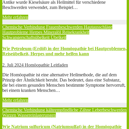
Antike wurde Kieselsäure als Heilmittel für verschiedene
Beschwerden verwendet, zum Beispiel…
Mehr erfahren
Chemische Verbindung
Frauenbeschwerden
Hautausschläge
Hautprobleme
Herpes
Mineralöl
Reisekrankheit
Schwangerschaftsübelkeit
Übelkeit
Wie Petroleum (Erdöl) in der Homöopathie bei Hautproblemen,
Reiseübelkeit, Herpes und mehr helfen kann
2. Juli 2024
Homöopathie Leitfaden
Die Homöopathie ist eine alternative Heilmethode, die auf dem
Prinzip der Ähnlichkeit beruht. Das bedeutet, dass eine Substanz,
die bei einem gesunden Menschen bestimmte Symptome hervorruft,
bei einem kranken Menschen…
Mehr erfahren
Chemische Verbindung
kälteempfindliche Zähne
Leberbeschwerden
Warzen
Wassereinlagerungen
Wie Natrium sulfuricum (Natriumsulfat) in der Homöopathie