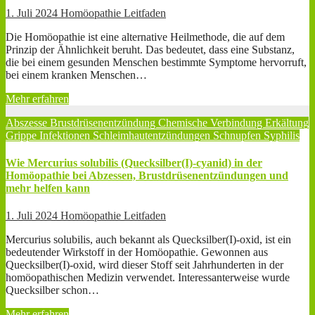
1. Juli 2024
Homöopathie Leitfaden
Die Homöopathie ist eine alternative Heilmethode, die auf dem
Prinzip der Ähnlichkeit beruht. Das bedeutet, dass eine Substanz,
die bei einem gesunden Menschen bestimmte Symptome hervorruft,
bei einem kranken Menschen…
Mehr erfahren
Abszesse
Brustdrüsenentzündung
Chemische Verbindung
Erkältung
Grippe
Infektionen
Schleimhautentzündungen
Schnupfen
Syphilis
Wie Mercurius solubilis (Quecksilber(I)-cyanid) in der
Homöopathie bei Abzessen, Brustdrüsenentzündungen und
mehr helfen kann
1. Juli 2024
Homöopathie Leitfaden
Mercurius solubilis, auch bekannt als Quecksilber(I)-oxid, ist ein
bedeutender Wirkstoff in der Homöopathie. Gewonnen aus
Quecksilber(I)-oxid, wird dieser Stoff seit Jahrhunderten in der
homöopathischen Medizin verwendet. Interessanterweise wurde
Quecksilber schon…
Mehr erfahren