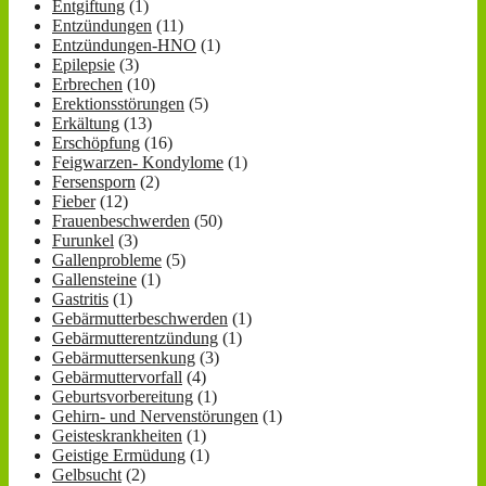
Entgiftung
(1)
Entzündungen
(11)
Entzündungen-HNO
(1)
Epilepsie
(3)
Erbrechen
(10)
Erektionsstörungen
(5)
Erkältung
(13)
Erschöpfung
(16)
Feigwarzen- Kondylome
(1)
Fersensporn
(2)
Fieber
(12)
Frauenbeschwerden
(50)
Furunkel
(3)
Gallenprobleme
(5)
Gallensteine
(1)
Gastritis
(1)
Gebärmutterbeschwerden
(1)
Gebärmutterentzündung
(1)
Gebärmuttersenkung
(3)
Gebärmuttervorfall
(4)
Geburtsvorbereitung
(1)
Gehirn- und Nervenstörungen
(1)
Geisteskrankheiten
(1)
Geistige Ermüdung
(1)
Gelbsucht
(2)