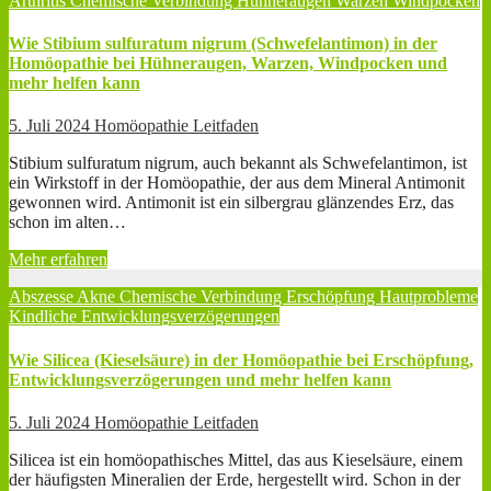
Arthritis
Chemische Verbindung
Hühneraugen
Warzen
Windpocken
Wie Stibium sulfuratum nigrum (Schwefelantimon) in der
Homöopathie bei Hühneraugen, Warzen, Windpocken und
mehr helfen kann
5. Juli 2024
Homöopathie Leitfaden
Stibium sulfuratum nigrum, auch bekannt als Schwefelantimon, ist
ein Wirkstoff in der Homöopathie, der aus dem Mineral Antimonit
gewonnen wird. Antimonit ist ein silbergrau glänzendes Erz, das
schon im alten…
Mehr erfahren
Abszesse
Akne
Chemische Verbindung
Erschöpfung
Hautprobleme
Kindliche Entwicklungsverzögerungen
Wie Silicea (Kieselsäure) in der Homöopathie bei Erschöpfung,
Entwicklungsverzögerungen und mehr helfen kann
5. Juli 2024
Homöopathie Leitfaden
Silicea ist ein homöopathisches Mittel, das aus Kieselsäure, einem
der häufigsten Mineralien der Erde, hergestellt wird. Schon in der