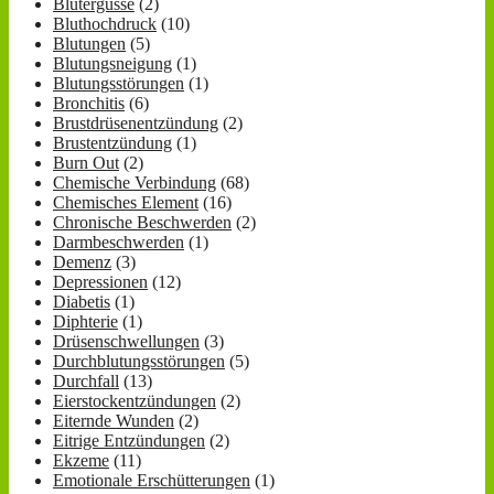
Blutergüsse
(2)
Bluthochdruck
(10)
Blutungen
(5)
Blutungsneigung
(1)
Blutungsstörungen
(1)
Bronchitis
(6)
Brustdrüsenentzündung
(2)
Brustentzündung
(1)
Burn Out
(2)
Chemische Verbindung
(68)
Chemisches Element
(16)
Chronische Beschwerden
(2)
Darmbeschwerden
(1)
Demenz
(3)
Depressionen
(12)
Diabetis
(1)
Diphterie
(1)
Drüsenschwellungen
(3)
Durchblutungsstörungen
(5)
Durchfall
(13)
Eierstockentzündungen
(2)
Eiternde Wunden
(2)
Eitrige Entzündungen
(2)
Ekzeme
(11)
Emotionale Erschütterungen
(1)