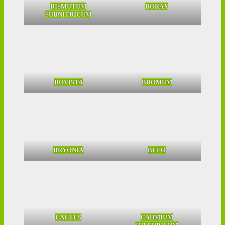
BISMUTUM
BORAX
SUBNITRICUM
BOVISTA
BROMUM
BRYONIA
BUFO
CACTUS
CADMIUM