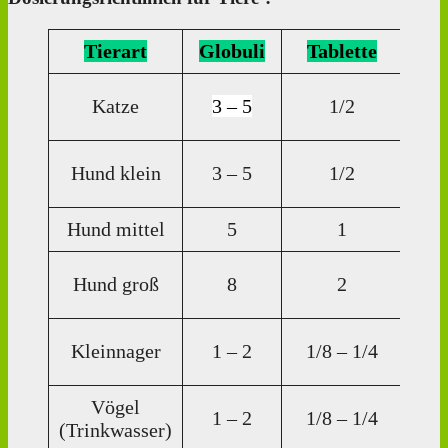
Tierart
Globuli
Tablette
Di
Katze
3 – 5
1/2
Tr
3
Hund klein
3 – 5
1/2
Tr
Hund mittel
5
1
5 T
5
Hund groß
8
2
Tr
1
Kleinnager
1 – 2
1/8 – 1/4
Tr
Vögel
1
1 – 2
1/8 – 1/4
(Trinkwasser)
Tr