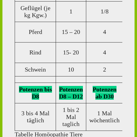
Geflügel (je
1
1/8
1 T
kg Kgw.)
15
Pferd
15 – 20
4
Tr
15
Rind
15- 20
4
Tr
Schwein
10
2
10 
Potenzen bis
Potenzen
Potenzen
Pot
D8
D8 – D12
ab D30
ab
1 bis 2
3 bis 4 Mal
1 Mal
Mal
Einz
täglich
wöchentlich
taglich
Tabelle Homöopathie Tiere