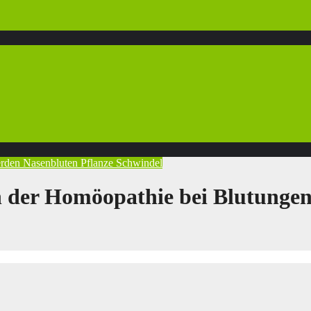
erden
Nasenbluten
Pflanze
Schwindel
in der Homöopathie bei Blutunge