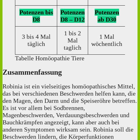
Potenzen bis
Potenzen
Potenzen
Pot
D8
D8 – D12
ab D30
ab
1 bis 2
3 bis 4 Mal
1 Mal
Mal
Einz
täglich
wöchentlich
taglich
Tabelle Homöopathie Tiere
Zusammenfassung
Robinia ist ein vielseitiges homöopathisches Mittel,
das bei verschiedenen Beschwerden helfen kann, die
den Magen, den Darm und die Speiseröhre betreffen.
Es ist vor allem bei Sodbrennen,
Magenbeschwerden, Verdauungsbeschwerden und
Bauchkrämpfen angezeigt, kann aber auch bei
anderen Symptomen wirksam sein. Robinia soll die
Beschwerden lindern, die Körperfunktionen