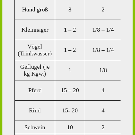
5
Hund groß
8
2
Tr
1
Kleinnager
1 – 2
1/8 – 1/4
Tr
Vögel
1
1 – 2
1/8 – 1/4
(Trinkwasser)
Tr
Geflügel (je
1
1/8
1 T
kg Kgw.)
15
Pferd
15 – 20
4
Tr
15
Rind
15- 20
4
Tr
Schwein
10
2
10 