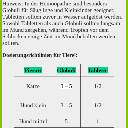
Hinweis: In der Homöopathie sind besonders
Globuli für Säuglinge und Kleinkinder geeignet.
Tabletten sollten zuvor in Wasser aufgelöst werden.
Sowohl Tabletten als auch Globuli sollten langsam
im Mund zergehen, während Tropfen vor dem
Schlucken einige Zeit im Mund behalten werden
sollten.
Dosierungsrichtlinien für Tiere²:
Tierart
Globuli
Tablette
Di
Katze
3 – 5
1/2
Tr
3
Hund klein
3 – 5
1/2
Tr
Hund mittel
5
1
5 T