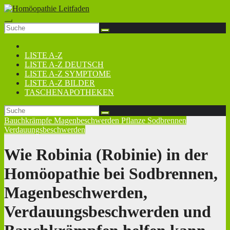
Zum
Inhalt
springen
LISTE A-Z
LISTE A-Z DEUTSCH
LISTE A-Z SYMPTOME
LISTE A-Z BILDER
TASCHENAPOTHEKEN
Bauchkrämpfe
Magenbeschwerden
Pflanze
Sodbrennen
Verdauungsbeschwerden
Wie Robinia (Robinie) in der
Homöopathie bei Sodbrennen,
Magenbeschwerden,
Verdauungsbeschwerden und