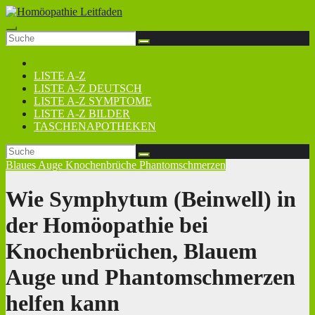
Zum
Inhalt
springen
LISTE A-Z
LISTE A-Z DEUTSCH
LISTE A-Z SYMPTOME
LISTE A-Z BILDER
TASCHENAPOTHEKEN
Blaues Auge
Knochenbrüche
Phantomschmerzen
Wie Symphytum (Beinwell) in
der Homöopathie bei
Knochenbrüchen, Blauem
Auge und Phantomschmerzen
helfen kann