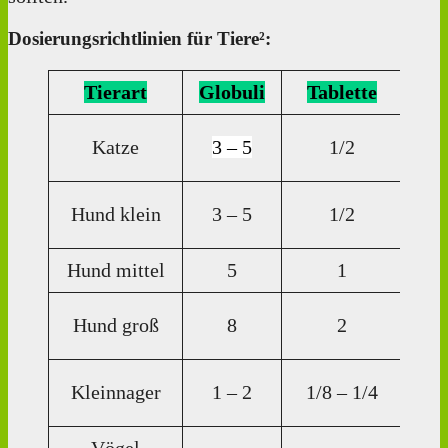
Dosierungsrichtlinien für Tiere²:
Tierart
Globuli
Tablette
Di
Katze
3 – 5
1/2
Tr
3
Hund klein
3 – 5
1/2
Tr
Hund mittel
5
1
5 T
5
Hund groß
8
2
Tr
1
Kleinnager
1 – 2
1/8 – 1/4
Tr