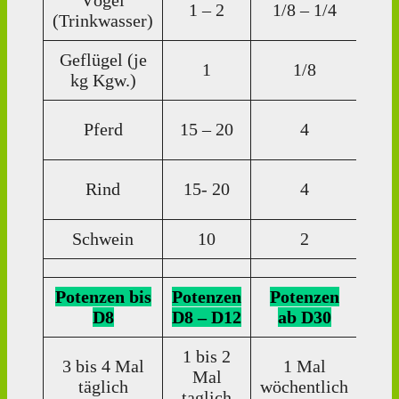
Vögel
1
1 – 2
1/8 – 1/4
(Trinkwasser)
Tr
Geflügel (je
1
1/8
1 T
kg Kgw.)
15
Pferd
15 – 20
4
Tr
15
Rind
15- 20
4
Tr
Schwein
10
2
10 
Potenzen bis
Potenzen
Potenzen
Pot
D8
D8 – D12
ab D30
ab
1 bis 2
3 bis 4 Mal
1 Mal
Mal
Einz
täglich
wöchentlich
taglich