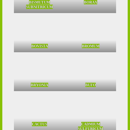
BISMUTUM
BORAX
SUBNITRICUM
BOVISTA
BROMUM
BRYONIA
BUFO
CACTUS
CADMIUM
SULFURICUM