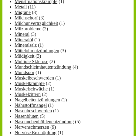
Menstruationskrämpfe
(1)
Metall
(11)
Migräne
(8)
Milchschorf
(3)
Milchunverträglichkeit
(1)
Milzprobleme
(2)
Mineral
(3)
Mineralöl
(1)
Mineralsalz
(1)
Mittelohrentzündungen
(3)
Müdigkeit
(3)
Multiple Sklerose
(2)
Mundschleimhautentzündung
(4)
Mundsoor
(1)
Muskelbeschwerden
(1)
Muskelkrämpfe
(2)
Muskelschwäche
(1)
Muskelzittern
(2)
Nagelbettentzündungen
(1)
Nährstoffmangel
(1)
Nasenbeschwerden
(1)
Nasenbluten
(5)
Nasennebenhöhlenentzündung
(5)
Nervenschmerzen
(9)
Nervöse Erschöpfung
(1)