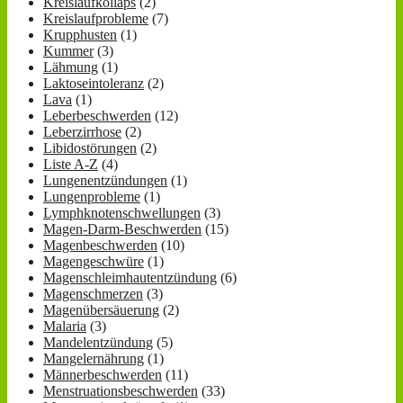
Kreislaufkollaps
(2)
Kreislaufprobleme
(7)
Krupphusten
(1)
Kummer
(3)
Lähmung
(1)
Laktoseintoleranz
(2)
Lava
(1)
Leberbeschwerden
(12)
Leberzirrhose
(2)
Libidostörungen
(2)
Liste A-Z
(4)
Lungenentzündungen
(1)
Lungenprobleme
(1)
Lymphknotenschwellungen
(3)
Magen-Darm-Beschwerden
(15)
Magenbeschwerden
(10)
Magengeschwüre
(1)
Magenschleimhautentzündung
(6)
Magenschmerzen
(3)
Magenübersäuerung
(2)
Malaria
(3)
Mandelentzündung
(5)
Mangelernährung
(1)
Männerbeschwerden
(11)
Menstruationsbeschwerden
(33)