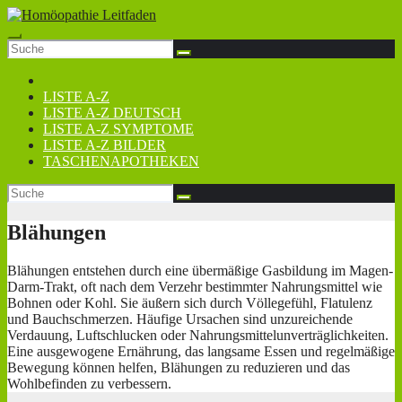
Zum
Inhalt
springen
LISTE A-Z
LISTE A-Z DEUTSCH
LISTE A-Z SYMPTOME
LISTE A-Z BILDER
TASCHENAPOTHEKEN
Blähungen
Blähungen entstehen durch eine übermäßige Gasbildung im Magen-
Darm-Trakt, oft nach dem Verzehr bestimmter Nahrungsmittel wie
Bohnen oder Kohl. Sie äußern sich durch Völlegefühl, Flatulenz
und Bauchschmerzen. Häufige Ursachen sind unzureichende
Verdauung, Luftschlucken oder Nahrungsmittelunverträglichkeiten.
Eine ausgewogene Ernährung, das langsame Essen und regelmäßige
Bewegung können helfen, Blähungen zu reduzieren und das
Wohlbefinden zu verbessern.