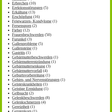
Erbrechen
(10)
Erektionsstörungen
(5)
Erkältung
(13)
Erschöpfung
(16)
Feigwarzen- Kondylome
(1)
Fersensporn
(2)
Fieber
(12)
Frauenbeschwerden
(50)
Furunkel
(3)
Gallenprobleme
(5)
Gallensteine
(1)
Gastritis
(1)
Gebärmutterbeschwerden
(1)
Gebärmutterentzündung
(1)
Gebärmuttersenkung
(3)
Gebärmuttervorfall
(4)
Geburtsvorbereitung
(1)
Gehirn- und Nervenstörungen
(1)
Geisteskrankheiten
(1)
Geistige Ermüdung
(1)
Gelbsucht
(2)
Gelenkbeschwerden
(8)
Gelenkschmerzen
(4)
Gereiztheit
(1)
Gerstenkorn
(1)