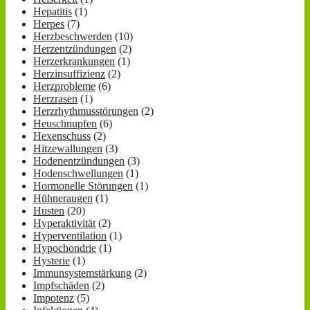
Hepatitis
(1)
Herpes
(7)
Herzbeschwerden
(10)
Herzentzündungen
(2)
Herzerkrankungen
(1)
Herzinsuffizienz
(2)
Herzprobleme
(6)
Herzrasen
(1)
Herzrhythmusstörungen
(2)
Heuschnupfen
(6)
Hexenschuss
(2)
Hitzewallungen
(3)
Hodenentzündungen
(3)
Hodenschwellungen
(1)
Hormonelle Störungen
(1)
Hühneraugen
(1)
Husten
(20)
Hyperaktivität
(2)
Hyperventilation
(1)
Hypochondrie
(1)
Hysterie
(1)
Immunsystemstärkung
(2)
Impfschäden
(2)
Impotenz
(5)