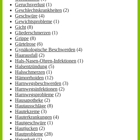
Geruchsverlust
(1)
Geschlechtskrankheiten
(2)
Geschwüre
(4)
Gewichtsprobleme
(1)
Gicht
(8)
Gliederschmerzen
(1)
Grippe
(8)
Gürtelrose
(6)
Gynäkologische Beschwerden
(4)
Haarausfall
(2)
Hals-Nasen-Ohren-Infektionen
(1)
Halsentzündung
(5)
Halsschmerzen
(1)
Hämorrhoiden
(12)
Harnwegsbeschwerden
(3)
Harnwegsinfektionen
(2)
Harnwegsprobleme
(2)
Hausapotheke
(2)
Hautausschläge
(8)
Hautekzeme
(3)
Hauterkrankungen
(4)
Hautgeschwüre
(1)
Hautjucken
(2)
Hautprobleme
(28)
Heiserkeit
(1)