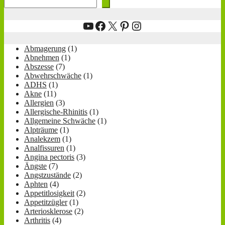
YouTube
Facebook
X
Pinterest
Instagram
Abmagerung
(1)
Abnehmen
(1)
Abszesse
(7)
Abwehrschwäche
(1)
ADHS
(1)
Akne
(11)
Allergien
(3)
Allergische-Rhinitis
(1)
Allgemeine Schwäche
(1)
Alpträume
(1)
Analekzem
(1)
Analfissuren
(1)
Angina pectoris
(3)
Ängste
(7)
Angstzustände
(2)
Aphten
(4)
Appetitlosigkeit
(2)
Appetitzügler
(1)
Arteriosklerose
(2)
Arthritis
(4)