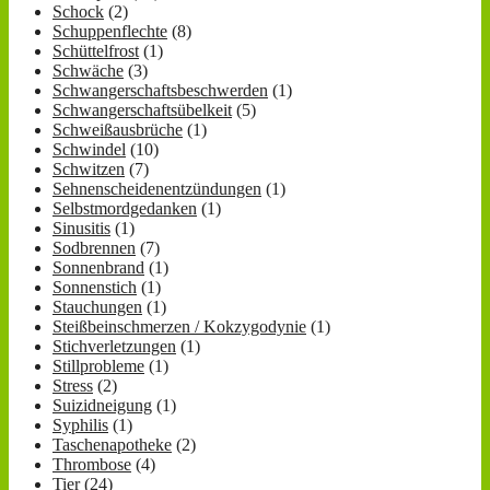
Schock
(2)
Schuppenflechte
(8)
Schüttelfrost
(1)
Schwäche
(3)
Schwangerschaftsbeschwerden
(1)
Schwangerschaftsübelkeit
(5)
Schweißausbrüche
(1)
Schwindel
(10)
Schwitzen
(7)
Sehnenscheidenentzündungen
(1)
Selbstmordgedanken
(1)
Sinusitis
(1)
Sodbrennen
(7)
Sonnenbrand
(1)
Sonnenstich
(1)
Stauchungen
(1)
Steißbeinschmerzen / Kokzygodynie
(1)
Stichverletzungen
(1)
Stillprobleme
(1)
Stress
(2)
Suizidneigung
(1)
Syphilis
(1)
Taschenapotheke
(2)
Thrombose
(4)
Tier
(24)