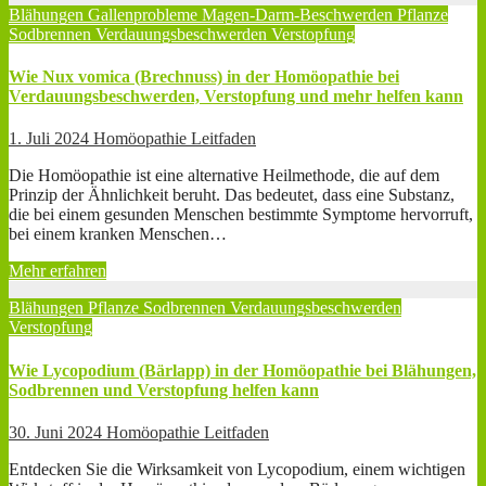
Blähungen
Gallenprobleme
Magen-Darm-Beschwerden
Pflanze
Sodbrennen
Verdauungsbeschwerden
Verstopfung
Wie Nux vomica (Brechnuss) in der Homöopathie bei
Verdauungsbeschwerden, Verstopfung und mehr helfen kann
1. Juli 2024
Homöopathie Leitfaden
Die Homöopathie ist eine alternative Heilmethode, die auf dem
Prinzip der Ähnlichkeit beruht. Das bedeutet, dass eine Substanz,
die bei einem gesunden Menschen bestimmte Symptome hervorruft,
bei einem kranken Menschen…
Mehr erfahren
Blähungen
Pflanze
Sodbrennen
Verdauungsbeschwerden
Verstopfung
Wie Lycopodium (Bärlapp) in der Homöopathie bei Blähungen,
Sodbrennen und Verstopfung helfen kann
30. Juni 2024
Homöopathie Leitfaden
Entdecken Sie die Wirksamkeit von Lycopodium, einem wichtigen