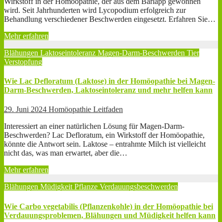
Wirkstoff in der Homöopathie, der aus dem Bärlapp gewonnen
wird. Seit Jahrhunderten wird Lycopodium erfolgreich zur
Behandlung verschiedener Beschwerden eingesetzt. Erfahren Sie…
Mehr erfahren
Blähungen
Laktoseintoleranz
Magen-Darm-Beschwerden
Tier
Verstopfung
Wie Lac Defloratum (Laktose) in der Homöopathie bei Magen-
Darm-Beschwerden, Laktoseintoleranz und mehr helfen kann
29. Juni 2024
Homöopathie Leitfaden
Interessiert an einer natürlichen Lösung für Magen-Darm-
Beschwerden? Lac Defloratum, ein Wirkstoff der Homöopathie,
könnte die Antwort sein. Laktose – entrahmte Milch ist vielleicht
nicht das, was man erwartet, aber die…
Mehr erfahren
Blähungen
Müdigkeit
Pflanze
Verdauungsbeschwerden
Wie Carbo vegetabilis (Pflanzenkohle) in der Homöopathie bei
Verdauungsproblemen, Blähungen und Müdigkeit helfen kann