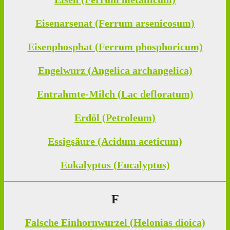
Eisenarsenat (Ferrum arsenicosum)
Eisenphosphat (Ferrum phosphoricum)
Engelwurz (Angelica archangelica)
Entrahmte-Milch (Lac defloratum)
Erdöl (Petroleum)
Essigsäure (Acidum aceticum)
Eukalyptus (Eucalyptus)
F
Falsche Einhornwurzel (Helonias dioica)