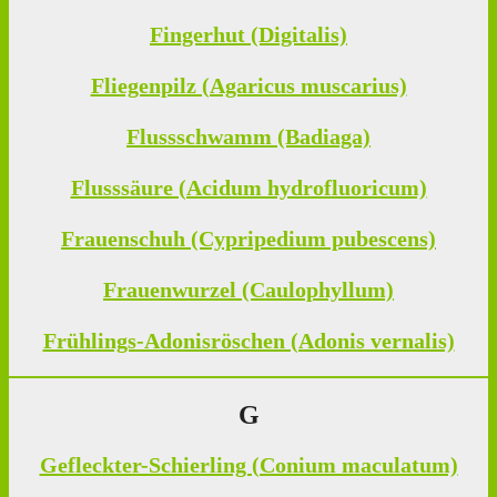
Fingerhut (Digitalis)
Fliegenpilz (Agaricus muscarius)
Flussschwamm (Badiaga)
Flusssäure (Acidum hydrofluoricum)
Frauenschuh (Cypripedium pubescens)
Frauenwurzel (Caulophyllum)
Frühlings-Adonisröschen (Adonis vernalis)
G
Gefleckter-Schierling (Conium maculatum)