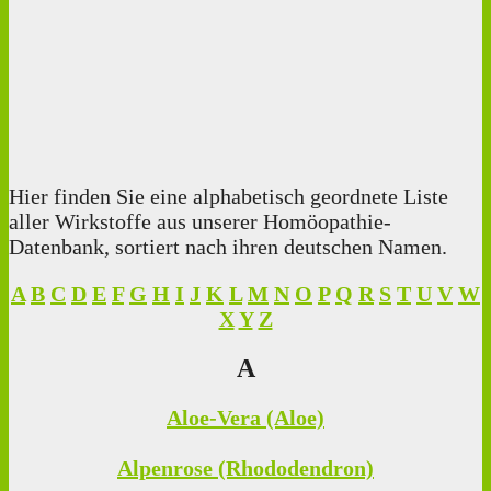
Hier finden Sie eine alphabetisch geordnete Liste
aller Wirkstoffe aus unserer Homöopathie-
Datenbank, sortiert nach ihren deutschen Namen.
A
B
C
D
E
F
G
H
I
J
K
L
M
N
O
P
Q
R
S
T
U
V
W
X
Y
Z
A
Aloe-Vera (Aloe)
Alpenrose (Rhododendron)