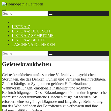
Zum
Inhalt
springen
LISTE A-Z
LISTE A-Z DEUTSCH
LISTE A-Z SYMPTOME
LISTE A-Z BILDER
TASCHENAPOTHEKEN
Geisteskrankheiten
Geisteskrankheiten umfassen eine Vielzahl von psychischen
Störungen, die das Denken, Fühlen und Verhalten beeinträchtigen.
Zu den häufigsten Symptomen gehören Halluzinationen,
Wahnvorstellungen, emotionale Instabilität und kognitive
Beeinträchtigungen. Diese Erkrankungen können durch genetische,
chemische oder traumatische Ursachen ausgelöst werden. Sie
erfordern eine sorgfältige Diagnose und langfristige Behandlung,
um das Wohlbefinden der Betroffenen zu verbessern und ihre
Lebensqualität zu fördern.