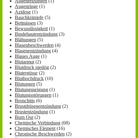
Augenreizungen
(1)
Augenringe
(1)
Azidose
(1)
Bauchkrämpfe
(5)
Bettnässen
(3)
Bewusstlosigkeit
(1)
Bindehautentzündung
(3)
Blähungen
(5)
Blasenbeschwerden
(4)
Blasenentzündung
(4)
Blaues Auge
(1)
Blutarmut
(2)
Blutdruck niedrig
(2)
Blutergüsse
(2)
Bluthochdruck
(10)
Blutungen
(5)
Blutungsneigung
(1)
Blutungsstörungen
(1)
Bronchitis
(6)
Brustdrüsenentzündung
(2)
Brustentzündung
(1)
Burn Out
(2)
Chemische Verbindung
(68)
Chemisches Element
(16)
Chronische Beschwerden
(2)