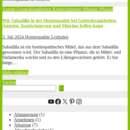
Ängste
Geisteskrankheiten
Kopfschmerzen
Migräne
Pflanze
Wie Sabadilla in der Homöopathie bei Geisteskrankheiten,
Ängsten, Kopfschmerzen und Migräne helfen kann
3. Juli 2024
Homöopathie Leitfaden
Sabadilla ist ein homöopathisches Mittel, das aus dem Sabadilla
gewonnen wird. Der Sabadilla ist eine Pflanze, die in Mittel- und
Südamerika wächst und zu den Liliengewächsen gehört. Er hat
lange,…
Mehr erfahren
Suchen
YouTube
Facebook
X
Pinterest
Instagram
Abmagerung
(1)
Abnehmen
(1)
Abszesse
(7)