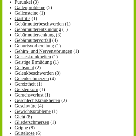
Furunkel
(3)
Gallenprobleme
(5)
Gallensteine
(1)
Gastritis
(1)
Gebärmutterbeschwerden
(1)
Gebärmutterentzündung
(1)
Gebärmuttersenkung
(3)
Gebärmuttervorfall
(4)
Geburtsvorbereitung
(1)
Gehirn- und Nervenstörungen
(1)
Geisteskrankheiten
(1)
Geistige Ermüdung
(1)
Gelbsucht
(2)
Gelenkbeschwerden
(8)
Gelenkschmerzen
(4)
Gereiztheit
(1)
Gerstenkorn
(1)
Geruchsverlust
(1)
Geschlechtskrankheiten
(2)
Geschwüre
(4)
Gewichtsprobleme
(1)
Gicht
(8)
Gliederschmerzen
(1)
Grippe
(8)
Gürtelrose
(6)