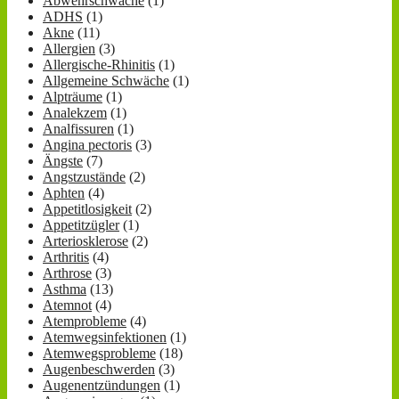
Abwehrschwäche
(1)
ADHS
(1)
Akne
(11)
Allergien
(3)
Allergische-Rhinitis
(1)
Allgemeine Schwäche
(1)
Alpträume
(1)
Analekzem
(1)
Analfissuren
(1)
Angina pectoris
(3)
Ängste
(7)
Angstzustände
(2)
Aphten
(4)
Appetitlosigkeit
(2)
Appetitzügler
(1)
Arteriosklerose
(2)
Arthritis
(4)
Arthrose
(3)
Asthma
(13)
Atemnot
(4)
Atemprobleme
(4)
Atemwegsinfektionen
(1)
Atemwegsprobleme
(18)
Augenbeschwerden
(3)
Augenentzündungen
(1)