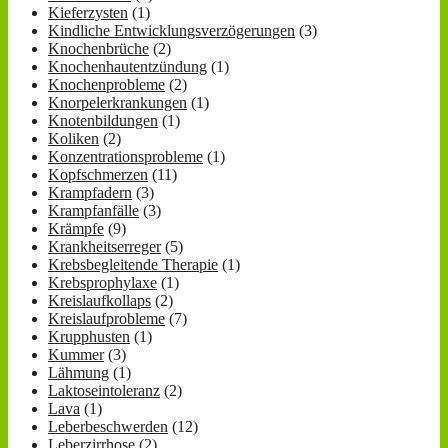
Kieferzysten
(1)
Kindliche Entwicklungsverzögerungen
(3)
Knochenbrüche
(2)
Knochenhautentzündung
(1)
Knochenprobleme
(2)
Knorpelerkrankungen
(1)
Knotenbildungen
(1)
Koliken
(2)
Konzentrationsprobleme
(1)
Kopfschmerzen
(11)
Krampfadern
(3)
Krampfanfälle
(3)
Krämpfe
(9)
Krankheitserreger
(5)
Krebsbegleitende Therapie
(1)
Krebsprophylaxe
(1)
Kreislaufkollaps
(2)
Kreislaufprobleme
(7)
Krupphusten
(1)
Kummer
(3)
Lähmung
(1)
Laktoseintoleranz
(2)
Lava
(1)
Leberbeschwerden
(12)
Leberzirrhose
(2)