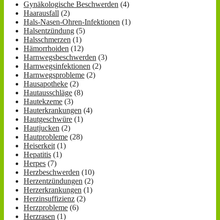
Gynäkologische Beschwerden
(4)
Haarausfall
(2)
Hals-Nasen-Ohren-Infektionen
(1)
Halsentzündung
(5)
Halsschmerzen
(1)
Hämorrhoiden
(12)
Harnwegsbeschwerden
(3)
Harnwegsinfektionen
(2)
Harnwegsprobleme
(2)
Hausapotheke
(2)
Hautausschläge
(8)
Hautekzeme
(3)
Hauterkrankungen
(4)
Hautgeschwüre
(1)
Hautjucken
(2)
Hautprobleme
(28)
Heiserkeit
(1)
Hepatitis
(1)
Herpes
(7)
Herzbeschwerden
(10)
Herzentzündungen
(2)
Herzerkrankungen
(1)
Herzinsuffizienz
(2)
Herzprobleme
(6)
Herzrasen
(1)