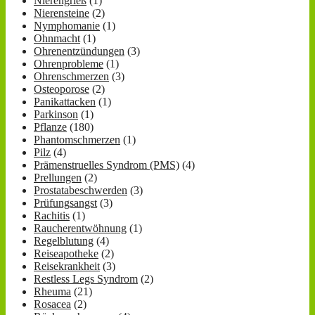
Nierengrieß
(1)
Nierensteine
(2)
Nymphomanie
(1)
Ohnmacht
(1)
Ohrenentzündungen
(3)
Ohrenprobleme
(1)
Ohrenschmerzen
(3)
Osteoporose
(2)
Panikattacken
(1)
Parkinson
(1)
Pflanze
(180)
Phantomschmerzen
(1)
Pilz
(4)
Prämenstruelles Syndrom (PMS)
(4)
Prellungen
(2)
Prostatabeschwerden
(3)
Prüfungsangst
(3)
Rachitis
(1)
Raucherentwöhnung
(1)
Regelblutung
(4)
Reiseapotheke
(2)
Reisekrankheit
(3)
Restless Legs Syndrom
(2)
Rheuma
(21)
Rosacea
(2)