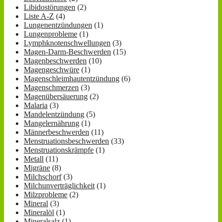
Libidostörungen
(2)
Liste A-Z
(4)
Lungenentzündungen
(1)
Lungenprobleme
(1)
Lymphknotenschwellungen
(3)
Magen-Darm-Beschwerden
(15)
Magenbeschwerden
(10)
Magengeschwüre
(1)
Magenschleimhautentzündung
(6)
Magenschmerzen
(3)
Magenübersäuerung
(2)
Malaria
(3)
Mandelentzündung
(5)
Mangelernährung
(1)
Männerbeschwerden
(11)
Menstruationsbeschwerden
(33)
Menstruationskrämpfe
(1)
Metall
(11)
Migräne
(8)
Milchschorf
(3)
Milchunverträglichkeit
(1)
Milzprobleme
(2)
Mineral
(3)
Mineralöl
(1)
Mineralsalz
(1)