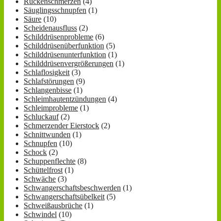
Rückenschmerzen
(4)
Säuglingsschnupfen
(1)
Säure
(10)
Scheidenausfluss
(2)
Schilddrüsenprobleme
(6)
Schilddrüsenüberfunktion
(5)
Schilddrüsenunterfunktion
(1)
Schilddrüsenvergrößerungen
(1)
Schlaflosigkeit
(3)
Schlafstörungen
(9)
Schlangenbisse
(1)
Schleimhautentzündungen
(4)
Schleimprobleme
(1)
Schluckauf
(2)
Schmerzender Eierstock
(2)
Schnittwunden
(1)
Schnupfen
(10)
Schock
(2)
Schuppenflechte
(8)
Schüttelfrost
(1)
Schwäche
(3)
Schwangerschaftsbeschwerden
(1)
Schwangerschaftsübelkeit
(5)
Schweißausbrüche
(1)
Schwindel
(10)