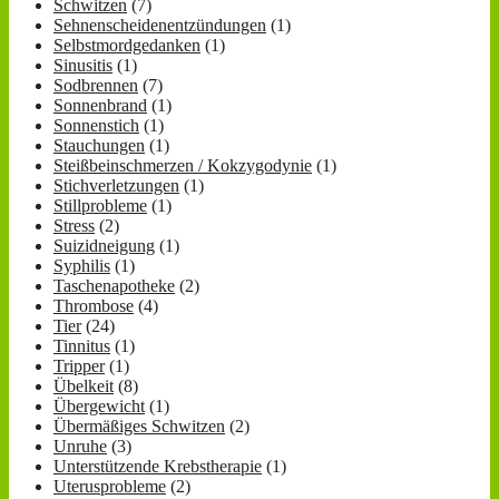
Schwitzen
(7)
Sehnenscheidenentzündungen
(1)
Selbstmordgedanken
(1)
Sinusitis
(1)
Sodbrennen
(7)
Sonnenbrand
(1)
Sonnenstich
(1)
Stauchungen
(1)
Steißbeinschmerzen / Kokzygodynie
(1)
Stichverletzungen
(1)
Stillprobleme
(1)
Stress
(2)
Suizidneigung
(1)
Syphilis
(1)
Taschenapotheke
(2)
Thrombose
(4)
Tier
(24)
Tinnitus
(1)
Tripper
(1)
Übelkeit
(8)
Übergewicht
(1)
Übermäßiges Schwitzen
(2)
Unruhe
(3)
Unterstützende Krebstherapie
(1)
Uterusprobleme
(2)