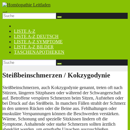
Zum
Inhalt
springen
LISTE A-Z
LISTE A-Z DEUTSCH
LISTE A-Z SYMPTOME
LISTE A-Z BILDER
TASCHENAPOTHEKEN
Steißbeinschmerzen / Kokzygodynie
Steißbeinschmerzen, auch Kokzygodynie genannt, treten oft nach
Stürzen, längeren Sitzphasen oder während der Schwangerschaft
auf. Betroffene verspüren Schmerzen beim Sitzen, Aufstehen oder
bei Druck auf das Steißbein. In manchen Fällen strahlt der Schmerz
in den unteren Rücken oder die Beine aus. Fehlhaltungen oder
muskuläre Verspannungen können die Beschwerden verstärken.
Wärme, Schonung und spezielle Sitzkissen lindern oft die
Symptome. Anhaltende oder starke Schmerzen sollten ärztlich
abgeklärt werden, um ernsthafte Ursachen auszuschließen.