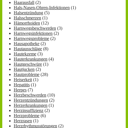
Haarausfall
(2)
Hals-Nasen-Ohren-Infektionen
(1)
Halsentzündung
(5)
Halsschmerzen
(1)
Hämorrhoiden
(12)
Harnwegsbeschwerden
(3)
Harnwegsinfektionen
(2)
Harnwegsprobleme
(2)
Hausapotheke
(2)
Hautausschläge
(8)
Hautekzeme
(3)
Hauterkrankungen
(4)
Hautgeschwüre
(1)
Hautjucken
(2)
Hautprobleme
(28)
Heiserkeit
(1)
Hepatitis
(1)
Herpes
(7)
Herzbeschwerden
(10)
Herzentzündungen
(2)
Herzerkrankungen
(1)
Herzinsuffizienz
(2)
Herzprobleme
(6)
Herzrasen
(1)
Herzrhythmusstörungen
(2)