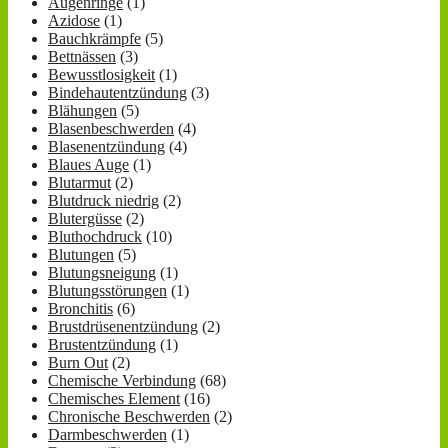
Augenringe
(1)
Azidose
(1)
Bauchkrämpfe
(5)
Bettnässen
(3)
Bewusstlosigkeit
(1)
Bindehautentzündung
(3)
Blähungen
(5)
Blasenbeschwerden
(4)
Blasenentzündung
(4)
Blaues Auge
(1)
Blutarmut
(2)
Blutdruck niedrig
(2)
Blutergüsse
(2)
Bluthochdruck
(10)
Blutungen
(5)
Blutungsneigung
(1)
Blutungsstörungen
(1)
Bronchitis
(6)
Brustdrüsenentzündung
(2)
Brustentzündung
(1)
Burn Out
(2)
Chemische Verbindung
(68)
Chemisches Element
(16)
Chronische Beschwerden
(2)
Darmbeschwerden
(1)