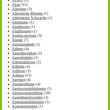
ADHS
(1)
Akne
(11)
Allergien
(3)
Allergische-Rhinitis
(1)
Allgemeine Schwäche
(1)
Alpträume
(1)
Analekzem
(1)
Analfissuren
(1)
Angina pectoris
(3)
Ängste
(7)
Angstzustände
(2)
Aphten
(4)
Appetitlosigkeit
(2)
Appetitzügler
(1)
Arteriosklerose
(2)
Arthritis
(4)
Arthrose
(3)
Asthma
(13)
Atemnot
(4)
Atemprobleme
(4)
Atemwegsinfektionen
(1)
Atemwegsprobleme
(18)
Augenbeschwerden
(3)
Augenentzündungen
(1)
Augenreizungen
(1)