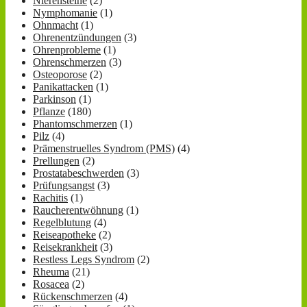
Nierensteine
(2)
Nymphomanie
(1)
Ohnmacht
(1)
Ohrenentzündungen
(3)
Ohrenprobleme
(1)
Ohrenschmerzen
(3)
Osteoporose
(2)
Panikattacken
(1)
Parkinson
(1)
Pflanze
(180)
Phantomschmerzen
(1)
Pilz
(4)
Prämenstruelles Syndrom (PMS)
(4)
Prellungen
(2)
Prostatabeschwerden
(3)
Prüfungsangst
(3)
Rachitis
(1)
Raucherentwöhnung
(1)
Regelblutung
(4)
Reiseapotheke
(2)
Reisekrankheit
(3)
Restless Legs Syndrom
(2)
Rheuma
(21)
Rosacea
(2)
Rückenschmerzen
(4)