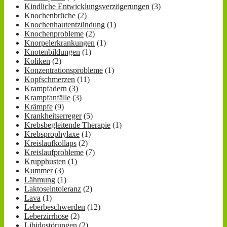
Kindliche Entwicklungsverzögerungen
(3)
Knochenbrüche
(2)
Knochenhautentzündung
(1)
Knochenprobleme
(2)
Knorpelerkrankungen
(1)
Knotenbildungen
(1)
Koliken
(2)
Konzentrationsprobleme
(1)
Kopfschmerzen
(11)
Krampfadern
(3)
Krampfanfälle
(3)
Krämpfe
(9)
Krankheitserreger
(5)
Krebsbegleitende Therapie
(1)
Krebsprophylaxe
(1)
Kreislaufkollaps
(2)
Kreislaufprobleme
(7)
Krupphusten
(1)
Kummer
(3)
Lähmung
(1)
Laktoseintoleranz
(2)
Lava
(1)
Leberbeschwerden
(12)
Leberzirrhose
(2)
Libidostörungen
(2)