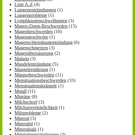
Liste A-Z
(4)
Lungenentzündungen
(1)
Lungenprobleme
(1)
Lymphknotenschwellungen
(3)
Magen-Darm-Beschwerden
(15)
Magenbeschwerden
(10)
Magengeschwüre
(1)
Magenschleimhautentzündung
(6)
Magenschmerzen
(3)
Magenübersäuerung
(2)
Malaria
(3)
Mandelentzündung
(5)
Mangelernährung
(1)
Männerbeschwerden
(11)
Menstruationsbeschwerden
(33)
Menstruationskrämpfe
(1)
Metall
(11)
Migräne
(8)
Milchschorf
(3)
Milchunverträglichkeit
(1)
Milzprobleme
(2)
Mineral
(3)
Mineralöl
(1)
Mineralsalz
(1)
Mittelohrentzündungen
(3)