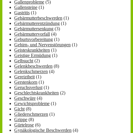
Gallenprobleme
(5)
Gallensteine
(1)
Gastritis
(1)
Gebärmutterbeschwerden
(1)
Gebärmutterentzündung
(1)
Gebärmuttersenkung
(3)
Gebärmuttervorfall
(4)
Geburtsvorbereitung
(1)
Gehirn- und Nervenstörungen
(1)
Geisteskrankheiten
(1)
Geistige Ermüdung
(1)
Gelbsucht
(2)
Gelenkbeschwerden
(8)
Gelenkschmerzen
(4)
Gereiztheit
(1)
Gerstenkorn
(1)
Geruchsverlust
(1)
Geschlechtskrankheiten
(2)
Geschwüre
(4)
Gewichtsprobleme
(1)
Gicht
(8)
Gliederschmerzen
(1)
Grippe
(8)
Gürtelrose
(6)
Gynäkologische Beschwerden
(4)