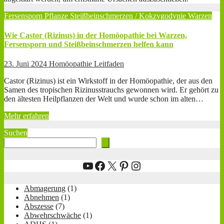
Fersensporn
Pflanze
Steißbeinschmerzen / Kokzygodynie
Warzen
Wie Castor (Rizinus) in der Homöopathie bei Warzen,
Fersensporn und Steißbeinschmerzen helfen kann
23. Juni 2024
Homöopathie Leitfaden
Castor (Rizinus) ist ein Wirkstoff in der Homöopathie, der aus den
Samen des tropischen Rizinusstrauchs gewonnen wird. Er gehört zu
den ältesten Heilpflanzen der Welt und wurde schon im alten…
Mehr erfahren
Suchen
YouTube
Facebook
X
Pinterest
Instagram
Abmagerung
(1)
Abnehmen
(1)
Abszesse
(7)
Abwehrschwäche
(1)