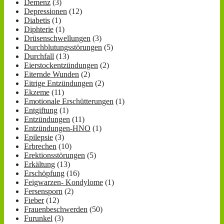
Demenz
(3)
Depressionen
(12)
Diabetis
(1)
Diphterie
(1)
Drüsenschwellungen
(3)
Durchblutungsstörungen
(5)
Durchfall
(13)
Eierstockentzündungen
(2)
Eiternde Wunden
(2)
Eitrige Entzündungen
(2)
Ekzeme
(11)
Emotionale Erschütterungen
(1)
Entgiftung
(1)
Entzündungen
(11)
Entzündungen-HNO
(1)
Epilepsie
(3)
Erbrechen
(10)
Erektionsstörungen
(5)
Erkältung
(13)
Erschöpfung
(16)
Feigwarzen- Kondylome
(1)
Fersensporn
(2)
Fieber
(12)
Frauenbeschwerden
(50)
Furunkel
(3)