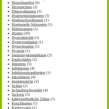
Heuschnupfen
(6)
Hexenschuss
(2)
Hitzewallungen
(3)
Hodenentzündungen
(3)
Hodenschwellungen
(1)
Hormonelle Störungen
(1)
Hühneraugen
(1)
Husten
(20)
Hyperaktivität
(2)
Hyperventilation
(1)
Hypochondrie
(1)
Hysterie
(1)
Immunsystemstärkung
(2)
Impfschäden
(2)
Impotenz
(5)
Infektionen
(4)
Infektionskrankheiten
(1)
Inkontinenz
(4)
Insektenstiche
(2)
Ischias
(2)
Ischiasbeschwerden
(4)
Juckreiz
(5)
kälteempfindliche Zähne
(1)
Keuchhusten
(1)
Kieferzysten
(1)