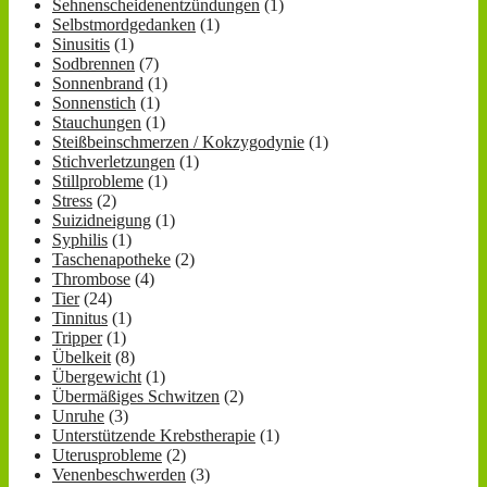
Sehnenscheidenentzündungen
(1)
Selbstmordgedanken
(1)
Sinusitis
(1)
Sodbrennen
(7)
Sonnenbrand
(1)
Sonnenstich
(1)
Stauchungen
(1)
Steißbeinschmerzen / Kokzygodynie
(1)
Stichverletzungen
(1)
Stillprobleme
(1)
Stress
(2)
Suizidneigung
(1)
Syphilis
(1)
Taschenapotheke
(2)
Thrombose
(4)
Tier
(24)
Tinnitus
(1)
Tripper
(1)
Übelkeit
(8)
Übergewicht
(1)
Übermäßiges Schwitzen
(2)
Unruhe
(3)
Unterstützende Krebstherapie
(1)
Uterusprobleme
(2)
Venenbeschwerden
(3)