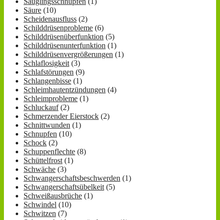
Säuglingsschnupfen
(1)
Säure
(10)
Scheidenausfluss
(2)
Schilddrüsenprobleme
(6)
Schilddrüsenüberfunktion
(5)
Schilddrüsenunterfunktion
(1)
Schilddrüsenvergrößerungen
(1)
Schlaflosigkeit
(3)
Schlafstörungen
(9)
Schlangenbisse
(1)
Schleimhautentzündungen
(4)
Schleimprobleme
(1)
Schluckauf
(2)
Schmerzender Eierstock
(2)
Schnittwunden
(1)
Schnupfen
(10)
Schock
(2)
Schuppenflechte
(8)
Schüttelfrost
(1)
Schwäche
(3)
Schwangerschaftsbeschwerden
(1)
Schwangerschaftsübelkeit
(5)
Schweißausbrüche
(1)
Schwindel
(10)
Schwitzen
(7)