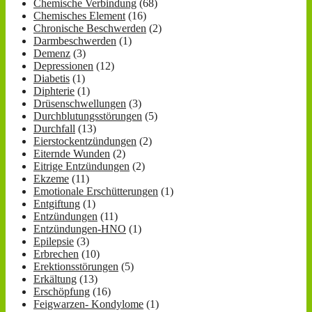
Chemische Verbindung
(68)
Chemisches Element
(16)
Chronische Beschwerden
(2)
Darmbeschwerden
(1)
Demenz
(3)
Depressionen
(12)
Diabetis
(1)
Diphterie
(1)
Drüsenschwellungen
(3)
Durchblutungsstörungen
(5)
Durchfall
(13)
Eierstockentzündungen
(2)
Eiternde Wunden
(2)
Eitrige Entzündungen
(2)
Ekzeme
(11)
Emotionale Erschütterungen
(1)
Entgiftung
(1)
Entzündungen
(11)
Entzündungen-HNO
(1)
Epilepsie
(3)
Erbrechen
(10)
Erektionsstörungen
(5)
Erkältung
(13)
Erschöpfung
(16)
Feigwarzen- Kondylome
(1)