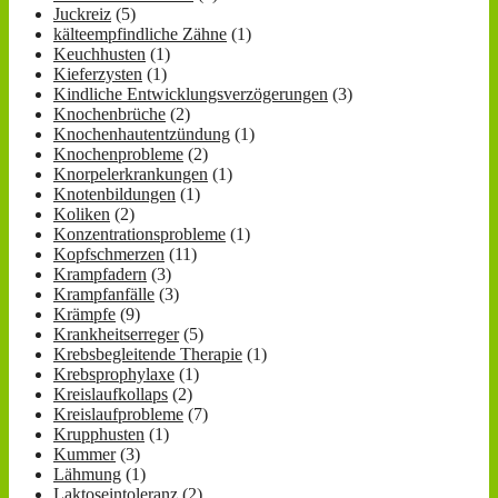
Juckreiz
(5)
kälteempfindliche Zähne
(1)
Keuchhusten
(1)
Kieferzysten
(1)
Kindliche Entwicklungsverzögerungen
(3)
Knochenbrüche
(2)
Knochenhautentzündung
(1)
Knochenprobleme
(2)
Knorpelerkrankungen
(1)
Knotenbildungen
(1)
Koliken
(2)
Konzentrationsprobleme
(1)
Kopfschmerzen
(11)
Krampfadern
(3)
Krampfanfälle
(3)
Krämpfe
(9)
Krankheitserreger
(5)
Krebsbegleitende Therapie
(1)
Krebsprophylaxe
(1)
Kreislaufkollaps
(2)
Kreislaufprobleme
(7)
Krupphusten
(1)
Kummer
(3)
Lähmung
(1)
Laktoseintoleranz
(2)