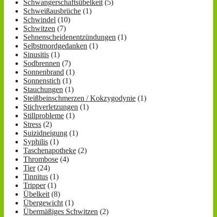
Schwangerschaftsübelkeit
(5)
Schweißausbrüche
(1)
Schwindel
(10)
Schwitzen
(7)
Sehnenscheidenentzündungen
(1)
Selbstmordgedanken
(1)
Sinusitis
(1)
Sodbrennen
(7)
Sonnenbrand
(1)
Sonnenstich
(1)
Stauchungen
(1)
Steißbeinschmerzen / Kokzygodynie
(1)
Stichverletzungen
(1)
Stillprobleme
(1)
Stress
(2)
Suizidneigung
(1)
Syphilis
(1)
Taschenapotheke
(2)
Thrombose
(4)
Tier
(24)
Tinnitus
(1)
Tripper
(1)
Übelkeit
(8)
Übergewicht
(1)
Übermäßiges Schwitzen
(2)