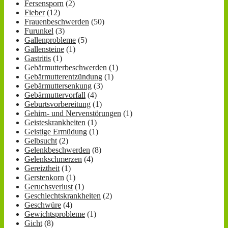
Fersensporn
(2)
Fieber
(12)
Frauenbeschwerden
(50)
Furunkel
(3)
Gallenprobleme
(5)
Gallensteine
(1)
Gastritis
(1)
Gebärmutterbeschwerden
(1)
Gebärmutterentzündung
(1)
Gebärmuttersenkung
(3)
Gebärmuttervorfall
(4)
Geburtsvorbereitung
(1)
Gehirn- und Nervenstörungen
(1)
Geisteskrankheiten
(1)
Geistige Ermüdung
(1)
Gelbsucht
(2)
Gelenkbeschwerden
(8)
Gelenkschmerzen
(4)
Gereiztheit
(1)
Gerstenkorn
(1)
Geruchsverlust
(1)
Geschlechtskrankheiten
(2)
Geschwüre
(4)
Gewichtsprobleme
(1)
Gicht
(8)