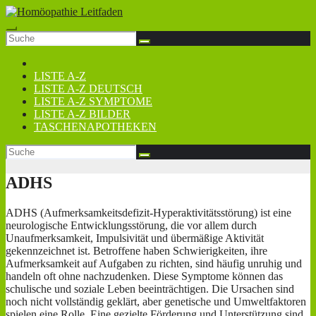
Zum
Inhalt
springen
LISTE A-Z
LISTE A-Z DEUTSCH
LISTE A-Z SYMPTOME
LISTE A-Z BILDER
TASCHENAPOTHEKEN
ADHS
ADHS (Aufmerksamkeitsdefizit-Hyperaktivitätsstörung) ist eine
neurologische Entwicklungsstörung, die vor allem durch
Unaufmerksamkeit, Impulsivität und übermäßige Aktivität
gekennzeichnet ist. Betroffene haben Schwierigkeiten, ihre
Aufmerksamkeit auf Aufgaben zu richten, sind häufig unruhig und
handeln oft ohne nachzudenken. Diese Symptome können das
schulische und soziale Leben beeinträchtigen. Die Ursachen sind
noch nicht vollständig geklärt, aber genetische und Umweltfaktoren
spielen eine Rolle. Eine gezielte Förderung und Unterstützung sind