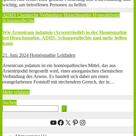
wichtig, um betroffenen Personen zu helfen.
ADHS
Chemische Verbindung
Heuschnupfen
Hyperaktivität
Schuppenflechte
Wie Arsenicum jodatum (Arsentrijodid) in der Homöopathie
bei Heuschnupfen, ADHS, Schuppenflechte und mehr helfen
kann
21. Juni 2024
Homöopathie Leitfaden
Arsenicum jodatum ist ein homöopathisches Mittel, das aus
Arsentrijodid hergestellt wird, einer anorganischen chemischen
Verbindung des Arsens. Es handelt sich dabei um einen
orangefarbenen Feststoff mit stechendem Geruch, der in…
Mehr erfahren
Suchen
YouTube
Facebook
X
Pinterest
Instagram