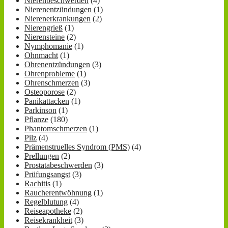
Nierenbeschwerden
(4)
Nierenentzündungen
(1)
Nierenerkrankungen
(2)
Nierengrieß
(1)
Nierensteine
(2)
Nymphomanie
(1)
Ohnmacht
(1)
Ohrenentzündungen
(3)
Ohrenprobleme
(1)
Ohrenschmerzen
(3)
Osteoporose
(2)
Panikattacken
(1)
Parkinson
(1)
Pflanze
(180)
Phantomschmerzen
(1)
Pilz
(4)
Prämenstruelles Syndrom (PMS)
(4)
Prellungen
(2)
Prostatabeschwerden
(3)
Prüfungsangst
(3)
Rachitis
(1)
Raucherentwöhnung
(1)
Regelblutung
(4)
Reiseapotheke
(2)
Reisekrankheit
(3)