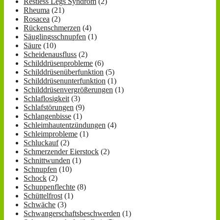
Restless Legs Syndrom
(2)
Rheuma
(21)
Rosacea
(2)
Rückenschmerzen
(4)
Säuglingsschnupfen
(1)
Säure
(10)
Scheidenausfluss
(2)
Schilddrüsenprobleme
(6)
Schilddrüsenüberfunktion
(5)
Schilddrüsenunterfunktion
(1)
Schilddrüsenvergrößerungen
(1)
Schlaflosigkeit
(3)
Schlafstörungen
(9)
Schlangenbisse
(1)
Schleimhautentzündungen
(4)
Schleimprobleme
(1)
Schluckauf
(2)
Schmerzender Eierstock
(2)
Schnittwunden
(1)
Schnupfen
(10)
Schock
(2)
Schuppenflechte
(8)
Schüttelfrost
(1)
Schwäche
(3)
Schwangerschaftsbeschwerden
(1)