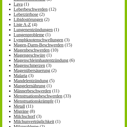
Lava
(1)
Leberbeschwerden
(12)
Leberzirrhose
(2)
Libidostörungen
(2)
Liste A-Z
(4)
Lungenentzündungen
(1)
Lungenprobleme
(1)
Lymphknotenschwellungen
(3)
Magen-Darm-Beschwerden
(15)
Magenbeschwerden
(10)
Magengeschwüre
(1)
Magenschleimhautentzündung
(6)
Magenschmerzen
(3)
Magenübersäuerung
(2)
Malaria
(3)
Mandelentzündung
(5)
Mangelernährung
(1)
Männerbeschwerden
(11)
Menstruationsbeschwerden
(33)
Menstruationskrämpfe
(1)
Metall
(11)
Migräne
(8)
Milchschorf
(3)
Milchunverträglichkeit
(1)
Milzprobleme
(2)