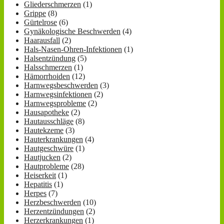
Gliederschmerzen
(1)
Grippe
(8)
Gürtelrose
(6)
Gynäkologische Beschwerden
(4)
Haarausfall
(2)
Hals-Nasen-Ohren-Infektionen
(1)
Halsentzündung
(5)
Halsschmerzen
(1)
Hämorrhoiden
(12)
Harnwegsbeschwerden
(3)
Harnwegsinfektionen
(2)
Harnwegsprobleme
(2)
Hausapotheke
(2)
Hautausschläge
(8)
Hautekzeme
(3)
Hauterkrankungen
(4)
Hautgeschwüre
(1)
Hautjucken
(2)
Hautprobleme
(28)
Heiserkeit
(1)
Hepatitis
(1)
Herpes
(7)
Herzbeschwerden
(10)
Herzentzündungen
(2)
Herzerkrankungen
(1)