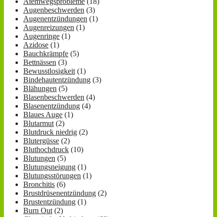
Atemwegsprobleme
(18)
Augenbeschwerden
(3)
Augenentzündungen
(1)
Augenreizungen
(1)
Augenringe
(1)
Azidose
(1)
Bauchkrämpfe
(5)
Bettnässen
(3)
Bewusstlosigkeit
(1)
Bindehautentzündung
(3)
Blähungen
(5)
Blasenbeschwerden
(4)
Blasenentzündung
(4)
Blaues Auge
(1)
Blutarmut
(2)
Blutdruck niedrig
(2)
Blutergüsse
(2)
Bluthochdruck
(10)
Blutungen
(5)
Blutungsneigung
(1)
Blutungsstörungen
(1)
Bronchitis
(6)
Brustdrüsenentzündung
(2)
Brustentzündung
(1)
Burn Out
(2)