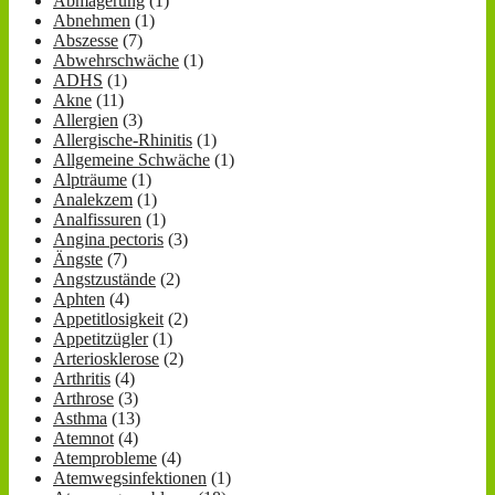
Abmagerung
(1)
Abnehmen
(1)
Abszesse
(7)
Abwehrschwäche
(1)
ADHS
(1)
Akne
(11)
Allergien
(3)
Allergische-Rhinitis
(1)
Allgemeine Schwäche
(1)
Alpträume
(1)
Analekzem
(1)
Analfissuren
(1)
Angina pectoris
(3)
Ängste
(7)
Angstzustände
(2)
Aphten
(4)
Appetitlosigkeit
(2)
Appetitzügler
(1)
Arteriosklerose
(2)
Arthritis
(4)
Arthrose
(3)
Asthma
(13)
Atemnot
(4)
Atemprobleme
(4)
Atemwegsinfektionen
(1)