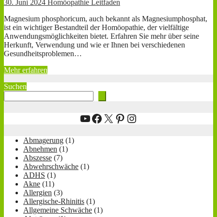
30. Juni 2024
Homöopathie Leitfaden
Magnesium phosphoricum, auch bekannt als Magnesiumphosphat,
ist ein wichtiger Bestandteil der Homöopathie, der vielfältige
Anwendungsmöglichkeiten bietet. Erfahren Sie mehr über seine
Herkunft, Verwendung und wie er Ihnen bei verschiedenen
Gesundheitsproblemen…
Mehr erfahren
Suchen
YouTube
Facebook
X
Pinterest
Instagram
Abmagerung
(1)
Abnehmen
(1)
Abszesse
(7)
Abwehrschwäche
(1)
ADHS
(1)
Akne
(11)
Allergien
(3)
Allergische-Rhinitis
(1)
Allgemeine Schwäche
(1)