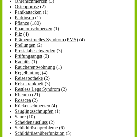
Ohrenschmerzen
(3)
Osteoporose
(2)
Panikattacken
(1)
Parkinson
(1)
Pflanze
(180)
Phantomschmerzen
(1)
Pilz
(4)
Prämenstruelles Syndrom (PMS)
(4)
Prellungen
(2)
Prostatabeschwerden
(3)
Prüfungsangst
(3)
Rachitis
(1)
Raucherentwöhnung
(1)
Regelblutung
(4)
Reiseapotheke
(2)
Reisekrankheit
(3)
Restless Legs Syndrom
(2)
Rheuma
(21)
Rosacea
(2)
Rückenschmerzen
(4)
Säuglingsschnupfen
(1)
Säure
(10)
Scheidenausfluss
(2)
Schilddrüsenprobleme
(6)
Schilddrüsenüberfunktion
(5)