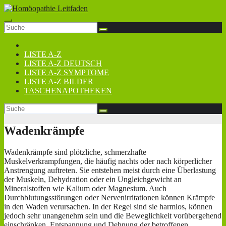
Zum
Inhalt
springen
LISTE A-Z
LISTE A-Z DEUTSCH
LISTE A-Z SYMPTOME
LISTE A-Z BILDER
TASCHENAPOTHEKEN
Wadenkrämpfe
Wadenkrämpfe sind plötzliche, schmerzhafte
Muskelverkrampfungen, die häufig nachts oder nach körperlicher
Anstrengung auftreten. Sie entstehen meist durch eine Überlastung
der Muskeln, Dehydration oder ein Ungleichgewicht an
Mineralstoffen wie Kalium oder Magnesium. Auch
Durchblutungsstörungen oder Nervenirritationen können Krämpfe
in den Waden verursachen. In der Regel sind sie harmlos, können
jedoch sehr unangenehm sein und die Beweglichkeit vorübergehend
einschränken. Entspannung und Dehnung der betroffenen