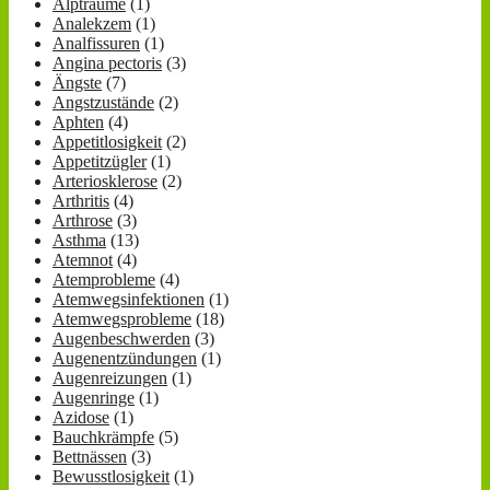
Alpträume
(1)
Analekzem
(1)
Analfissuren
(1)
Angina pectoris
(3)
Ängste
(7)
Angstzustände
(2)
Aphten
(4)
Appetitlosigkeit
(2)
Appetitzügler
(1)
Arteriosklerose
(2)
Arthritis
(4)
Arthrose
(3)
Asthma
(13)
Atemnot
(4)
Atemprobleme
(4)
Atemwegsinfektionen
(1)
Atemwegsprobleme
(18)
Augenbeschwerden
(3)
Augenentzündungen
(1)
Augenreizungen
(1)
Augenringe
(1)
Azidose
(1)
Bauchkrämpfe
(5)
Bettnässen
(3)
Bewusstlosigkeit
(1)