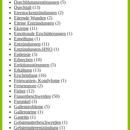
Durchblutungsstörungen
(5)
Durchfall
(13)
Eierstockentzündungen
(2)
Eiternde Wunden
(2)
Eitrige Entzündungen
(2)
Ekzeme
(11)
Emotionale Erschütterungen
(1)
Entgiftung
(1)
Entzündungen
(11)
Entzündungen-HNO
(1)
Epilepsie
(3)
Erbrechen
(10)
Erektionsstörungen
(5)
Erkältung
(13)
Erschöpfung
(16)
Feigwarzen- Kondylome
(1)
Fersensporn
(2)
Fieber
(12)
Frauenbeschwerden
(50)
Furunkel
(3)
Gallenprobleme
(5)
Gallensteine
(1)
Gastritis
(1)
Gebärmutterbeschwerden
(1)
Gebärmutterentzündung
(1)