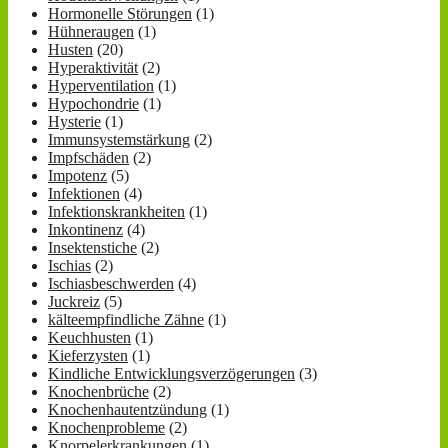
Hormonelle Störungen
(1)
Hühneraugen
(1)
Husten
(20)
Hyperaktivität
(2)
Hyperventilation
(1)
Hypochondrie
(1)
Hysterie
(1)
Immunsystemstärkung
(2)
Impfschäden
(2)
Impotenz
(5)
Infektionen
(4)
Infektionskrankheiten
(1)
Inkontinenz
(4)
Insektenstiche
(2)
Ischias
(2)
Ischiasbeschwerden
(4)
Juckreiz
(5)
kälteempfindliche Zähne
(1)
Keuchhusten
(1)
Kieferzysten
(1)
Kindliche Entwicklungsverzögerungen
(3)
Knochenbrüche
(2)
Knochenhautentzündung
(1)
Knochenprobleme
(2)
Knorpelerkrankungen
(1)