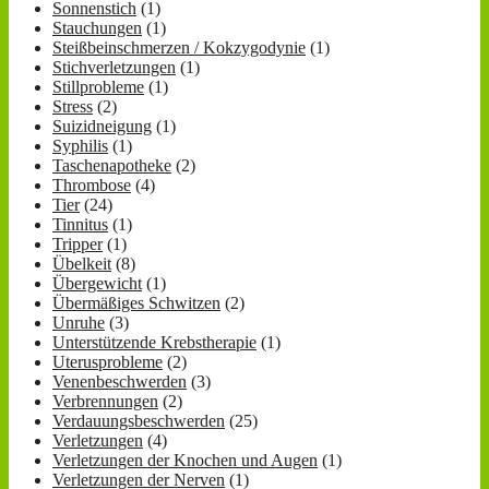
Sonnenstich
(1)
Stauchungen
(1)
Steißbeinschmerzen / Kokzygodynie
(1)
Stichverletzungen
(1)
Stillprobleme
(1)
Stress
(2)
Suizidneigung
(1)
Syphilis
(1)
Taschenapotheke
(2)
Thrombose
(4)
Tier
(24)
Tinnitus
(1)
Tripper
(1)
Übelkeit
(8)
Übergewicht
(1)
Übermäßiges Schwitzen
(2)
Unruhe
(3)
Unterstützende Krebstherapie
(1)
Uterusprobleme
(2)
Venenbeschwerden
(3)
Verbrennungen
(2)
Verdauungsbeschwerden
(25)
Verletzungen
(4)
Verletzungen der Knochen und Augen
(1)
Verletzungen der Nerven
(1)