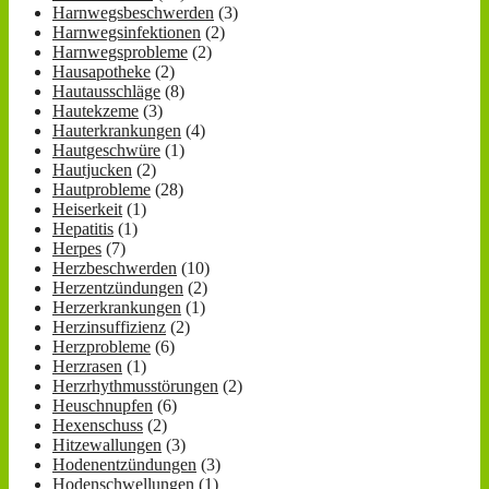
Harnwegsbeschwerden
(3)
Harnwegsinfektionen
(2)
Harnwegsprobleme
(2)
Hausapotheke
(2)
Hautausschläge
(8)
Hautekzeme
(3)
Hauterkrankungen
(4)
Hautgeschwüre
(1)
Hautjucken
(2)
Hautprobleme
(28)
Heiserkeit
(1)
Hepatitis
(1)
Herpes
(7)
Herzbeschwerden
(10)
Herzentzündungen
(2)
Herzerkrankungen
(1)
Herzinsuffizienz
(2)
Herzprobleme
(6)
Herzrasen
(1)
Herzrhythmusstörungen
(2)
Heuschnupfen
(6)
Hexenschuss
(2)
Hitzewallungen
(3)
Hodenentzündungen
(3)
Hodenschwellungen
(1)