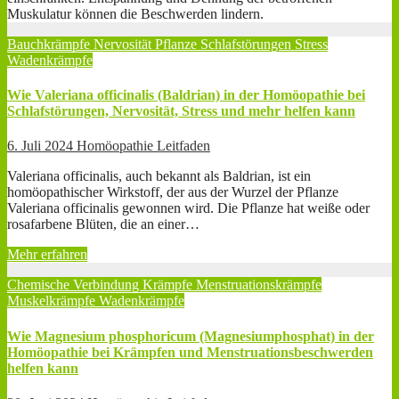
Muskulatur können die Beschwerden lindern.
Bauchkrämpfe
Nervosität
Pflanze
Schlafstörungen
Stress
Wadenkrämpfe
Wie Valeriana officinalis (Baldrian) in der Homöopathie bei
Schlafstörungen, Nervosität, Stress und mehr helfen kann
6. Juli 2024
Homöopathie Leitfaden
Valeriana officinalis, auch bekannt als Baldrian, ist ein
homöopathischer Wirkstoff, der aus der Wurzel der Pflanze
Valeriana officinalis gewonnen wird. Die Pflanze hat weiße oder
rosafarbene Blüten, die an einer…
Mehr erfahren
Chemische Verbindung
Krämpfe
Menstruationskrämpfe
Muskelkrämpfe
Wadenkrämpfe
Wie Magnesium phosphoricum (Magnesiumphosphat) in der
Homöopathie bei Krämpfen und Menstruationsbeschwerden
helfen kann