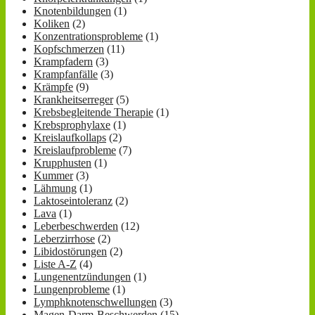
Knotenbildungen
(1)
Koliken
(2)
Konzentrationsprobleme
(1)
Kopfschmerzen
(11)
Krampfadern
(3)
Krampfanfälle
(3)
Krämpfe
(9)
Krankheitserreger
(5)
Krebsbegleitende Therapie
(1)
Krebsprophylaxe
(1)
Kreislaufkollaps
(2)
Kreislaufprobleme
(7)
Krupphusten
(1)
Kummer
(3)
Lähmung
(1)
Laktoseintoleranz
(2)
Lava
(1)
Leberbeschwerden
(12)
Leberzirrhose
(2)
Libidostörungen
(2)
Liste A-Z
(4)
Lungenentzündungen
(1)
Lungenprobleme
(1)
Lymphknotenschwellungen
(3)
Magen-Darm-Beschwerden
(15)