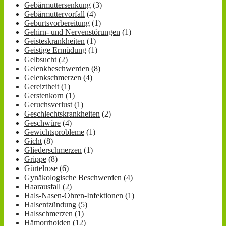
Gebärmuttersenkung
(3)
Gebärmuttervorfall
(4)
Geburtsvorbereitung
(1)
Gehirn- und Nervenstörungen
(1)
Geisteskrankheiten
(1)
Geistige Ermüdung
(1)
Gelbsucht
(2)
Gelenkbeschwerden
(8)
Gelenkschmerzen
(4)
Gereiztheit
(1)
Gerstenkorn
(1)
Geruchsverlust
(1)
Geschlechtskrankheiten
(2)
Geschwüre
(4)
Gewichtsprobleme
(1)
Gicht
(8)
Gliederschmerzen
(1)
Grippe
(8)
Gürtelrose
(6)
Gynäkologische Beschwerden
(4)
Haarausfall
(2)
Hals-Nasen-Ohren-Infektionen
(1)
Halsentzündung
(5)
Halsschmerzen
(1)
Hämorrhoiden
(12)