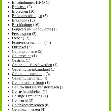
Entzündungen-HNO
(1)
Epilepsie
(3)
Erbrechen
(10)
Erektionsstörungen
(5)
Erkältung
(13)
Erschöpfung
(16)
Feigwarzen- Kondylome
(1)
Fersensporn
(2)
Fieber
(12)
Frauenbeschwerden
(50)
Furunkel
(3)
Gallenprobleme
(5)
Gallensteine
(1)
Gastritis
(1)
Gebärmutterbeschwerden
(1)
Gebärmutterentzündung
(1)
Gebärmuttersenkung
(3)
Gebärmuttervorfall
(4)
Geburtsvorbereitung
(1)
Gehirn- und Nervenstörungen
(1)
Geisteskrankheiten
(1)
Geistige Ermüdung
(1)
Gelbsucht
(2)
Gelenkbeschwerden
(8)
Gelenkschmerzen
(4)