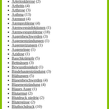
Arteriosklerose
(2)
Arthritis
(4)
Arthrose
(3)
Asthma
(13)
Atemnot
(4)
Atemprobleme
(4)
Atemwegsinfektionen
(1)
Atemwegsprobleme
(18)
Augenbeschwerden
(3)
Augenentzündungen
(1)
Augenreizungen
(1)
Augenringe
(1)
Azidose
(1)
Bauchkrämpfe
(5)
Bettnässen
(3)
Bewusstlosigkeit
(1)
Bindehautentzündung
(3)
Blähungen
(5)
Blasenbeschwerden
(4)
Blasenentzündung
(4)
Blaues Auge
(1)
Blutarmut
(2)
Blutdruck niedrig
(2)
Blutergüsse
(2)
Bluthochdruck
(10)