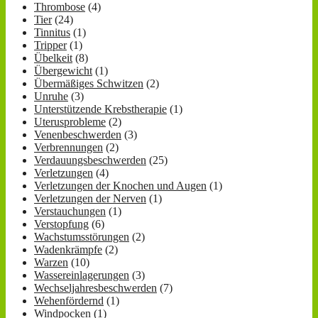
Thrombose
(4)
Tier
(24)
Tinnitus
(1)
Tripper
(1)
Übelkeit
(8)
Übergewicht
(1)
Übermäßiges Schwitzen
(2)
Unruhe
(3)
Unterstützende Krebstherapie
(1)
Uterusprobleme
(2)
Venenbeschwerden
(3)
Verbrennungen
(2)
Verdauungsbeschwerden
(25)
Verletzungen
(4)
Verletzungen der Knochen und Augen
(1)
Verletzungen der Nerven
(1)
Verstauchungen
(1)
Verstopfung
(6)
Wachstumsstörungen
(2)
Wadenkrämpfe
(2)
Warzen
(10)
Wassereinlagerungen
(3)
Wechseljahresbeschwerden
(7)
Wehenfördernd
(1)
Windpocken
(1)