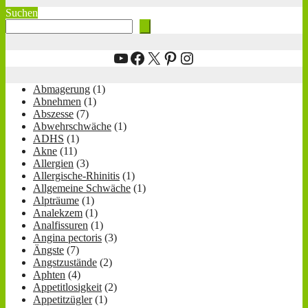
Suchen
YouTube
Facebook
X
Pinterest
Instagram
Abmagerung
(1)
Abnehmen
(1)
Abszesse
(7)
Abwehrschwäche
(1)
ADHS
(1)
Akne
(11)
Allergien
(3)
Allergische-Rhinitis
(1)
Allgemeine Schwäche
(1)
Alpträume
(1)
Analekzem
(1)
Analfissuren
(1)
Angina pectoris
(3)
Ängste
(7)
Angstzustände
(2)
Aphten
(4)
Appetitlosigkeit
(2)
Appetitzügler
(1)