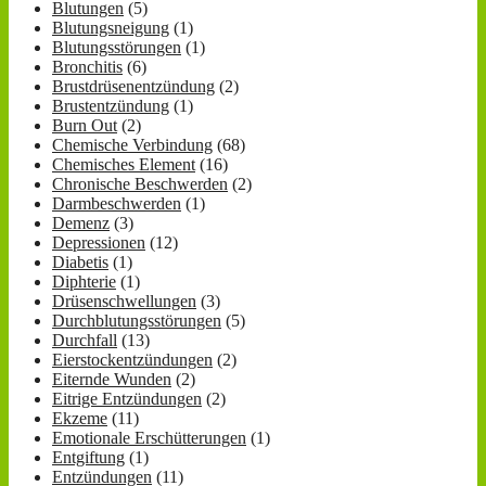
Blutungen
(5)
Blutungsneigung
(1)
Blutungsstörungen
(1)
Bronchitis
(6)
Brustdrüsenentzündung
(2)
Brustentzündung
(1)
Burn Out
(2)
Chemische Verbindung
(68)
Chemisches Element
(16)
Chronische Beschwerden
(2)
Darmbeschwerden
(1)
Demenz
(3)
Depressionen
(12)
Diabetis
(1)
Diphterie
(1)
Drüsenschwellungen
(3)
Durchblutungsstörungen
(5)
Durchfall
(13)
Eierstockentzündungen
(2)
Eiternde Wunden
(2)
Eitrige Entzündungen
(2)
Ekzeme
(11)
Emotionale Erschütterungen
(1)
Entgiftung
(1)
Entzündungen
(11)