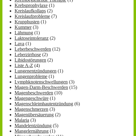
Krebsprophylaxe
(1)
Kreislaufkollaps
(2)
Kreislaufprobleme
(7)
Krupphusten
(1)
Kummer
(3)
Lähmung
(1)
Laktoseintoleranz
(2)
Lava
(1)
Leberbeschwerden
(12)
Leberzirrhose
(2)
Libidostörungen
(2)
Liste A-Z
(4)
Lungenentzündungen
(1)
Lungenprobleme
(1)
Lymphknotenschwellungen
(3)
Magen-Darm-Beschwerden
(15)
Magenbeschwerden
(10)
Magengeschwüre
(1)
Magenschleimhautentzündung
(6)
Magenschmerzen
(3)
Magenübersäuerung
(2)
Malaria
(3)
Mandelentzündung
(5)
Mangelernährung
(1)