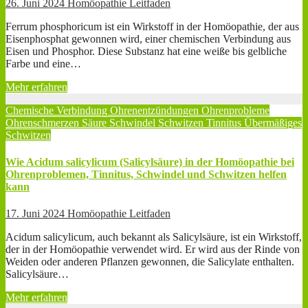
26. Juni 2024
Homöopathie Leitfaden
Ferrum phosphoricum ist ein Wirkstoff in der Homöopathie, der aus
Eisenphosphat gewonnen wird, einer chemischen Verbindung aus
Eisen und Phosphor. Diese Substanz hat eine weiße bis gelbliche
Farbe und eine…
Mehr erfahren
Chemische Verbindung
Ohrenentzündungen
Ohrenprobleme
Ohrenschmerzen
Säure
Schwindel
Schwitzen
Tinnitus
Übermäßiges
Schwitzen
Wie Acidum salicylicum (Salicylsäure) in der Homöopathie bei
Ohrenproblemen, Tinnitus, Schwindel und Schwitzen helfen
kann
17. Juni 2024
Homöopathie Leitfaden
Acidum salicylicum, auch bekannt als Salicylsäure, ist ein Wirkstoff,
der in der Homöopathie verwendet wird. Er wird aus der Rinde von
Weiden oder anderen Pflanzen gewonnen, die Salicylate enthalten.
Salicylsäure…
Mehr erfahren