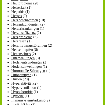
Hautprobleme
(28)
Heiserkeit
(1)
Hepatitis
(1)
Herpes
(7)
Herzbeschwerden
(10)
Herzentzündungen
(2)
Herzerkrankungen
(1)
Herzinsuffizienz
(2)
Herzprobleme
(6)
Herzrasen
(1)
Herzrhythmusstörungen
(2)
Heuschnupfen
(6)
Hexenschuss
(2)
Hitzewallungen
(3)
Hodenentzündungen
(3)
Hodenschwellungen
(1)
Hormonelle Störungen
(1)
Hühneraugen
(1)
Husten
(20)
Hyperaktivität
(2)
Hyperventilation
(1)
Hypochondrie
(1)
Hysterie
(1)
Immunsystemstärkung
(2)
Impfschäden
(2)