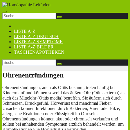
Zum
Inhalt
springen
LISTE A-Z
LISTE A-Z DEUTSCH
LISTE A-Z SYMPTOME
LISTE A-Z BILDER
TASCHENAPOTHEKEN
Ohrenentzündungen
Ohrenentzündungen, auch als Otitis bekannt, treten häufig bei
Kindern auf und können sowohl das äußere Ohr (Otitis externa) als
auch das Mittelohr (Otitis media) betreffen. Sie äußern sich durch
Schmerzen, Druckgefühl, Hörverlust und manchmal Fieber.
Ursachen können Infektionen durch Bakterien, Viren oder Pilze,
allergische Reaktionen oder Flüssigkeit im Ohr sein.
Ohrenentzündungen können akut oder chronisch verlaufen und
sollten bei anhaltenden Symptomen ärztlich behandelt werden, um
Komplikationen wie Hörverlust zu vermeiden.