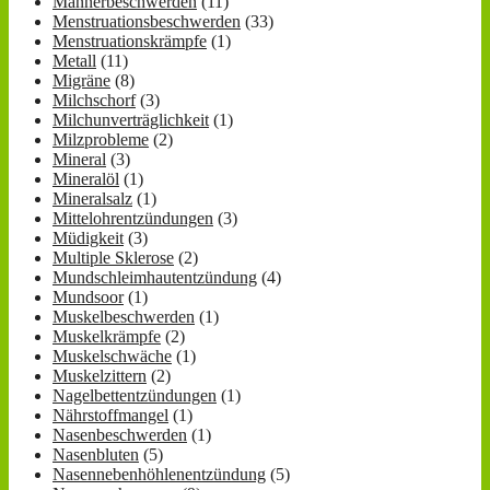
Männerbeschwerden
(11)
Menstruationsbeschwerden
(33)
Menstruationskrämpfe
(1)
Metall
(11)
Migräne
(8)
Milchschorf
(3)
Milchunverträglichkeit
(1)
Milzprobleme
(2)
Mineral
(3)
Mineralöl
(1)
Mineralsalz
(1)
Mittelohrentzündungen
(3)
Müdigkeit
(3)
Multiple Sklerose
(2)
Mundschleimhautentzündung
(4)
Mundsoor
(1)
Muskelbeschwerden
(1)
Muskelkrämpfe
(2)
Muskelschwäche
(1)
Muskelzittern
(2)
Nagelbettentzündungen
(1)
Nährstoffmangel
(1)
Nasenbeschwerden
(1)
Nasenbluten
(5)
Nasennebenhöhlenentzündung
(5)