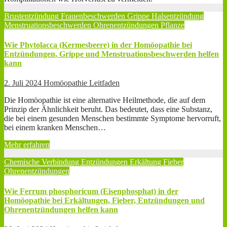
Brustentzündung
Frauenbeschwerden
Grippe
Halsentzündung
Menstruationsbeschwerden
Ohrenentzündungen
Pflanze
Wie Phytolacca (Kermesbeere) in der Homöopathie bei
Entzündungen, Grippe und Menstruationsbeschwerden helfen
kann
2. Juli 2024
Homöopathie Leitfaden
Die Homöopathie ist eine alternative Heilmethode, die auf dem
Prinzip der Ähnlichkeit beruht. Das bedeutet, dass eine Substanz,
die bei einem gesunden Menschen bestimmte Symptome hervorruft,
bei einem kranken Menschen…
Mehr erfahren
Chemische Verbindung
Entzündungen
Erkältung
Fieber
Ohrenentzündungen
Wie Ferrum phosphoricum (Eisenphosphat) in der
Homöopathie bei Erkältungen, Fieber, Entzündungen und
Ohrenentzündungen helfen kann