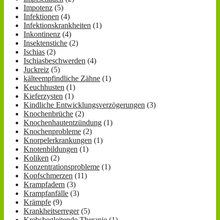
Impotenz
(5)
Infektionen
(4)
Infektionskrankheiten
(1)
Inkontinenz
(4)
Insektenstiche
(2)
Ischias
(2)
Ischiasbeschwerden
(4)
Juckreiz
(5)
kälteempfindliche Zähne
(1)
Keuchhusten
(1)
Kieferzysten
(1)
Kindliche Entwicklungsverzögerungen
(3)
Knochenbrüche
(2)
Knochenhautentzündung
(1)
Knochenprobleme
(2)
Knorpelerkrankungen
(1)
Knotenbildungen
(1)
Koliken
(2)
Konzentrationsprobleme
(1)
Kopfschmerzen
(11)
Krampfadern
(3)
Krampfanfälle
(3)
Krämpfe
(9)
Krankheitserreger
(5)
Krebsbegleitende Therapie
(1)