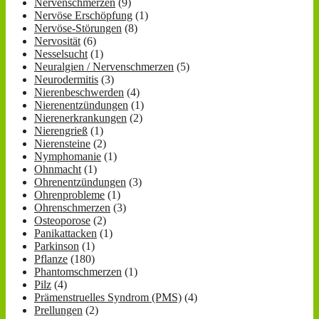
Nervenschmerzen
(9)
Nervöse Erschöpfung
(1)
Nervöse-Störungen
(8)
Nervosität
(6)
Nesselsucht
(1)
Neuralgien / Nervenschmerzen
(5)
Neurodermitis
(3)
Nierenbeschwerden
(4)
Nierenentzündungen
(1)
Nierenerkrankungen
(2)
Nierengrieß
(1)
Nierensteine
(2)
Nymphomanie
(1)
Ohnmacht
(1)
Ohrenentzündungen
(3)
Ohrenprobleme
(1)
Ohrenschmerzen
(3)
Osteoporose
(2)
Panikattacken
(1)
Parkinson
(1)
Pflanze
(180)
Phantomschmerzen
(1)
Pilz
(4)
Prämenstruelles Syndrom (PMS)
(4)
Prellungen
(2)