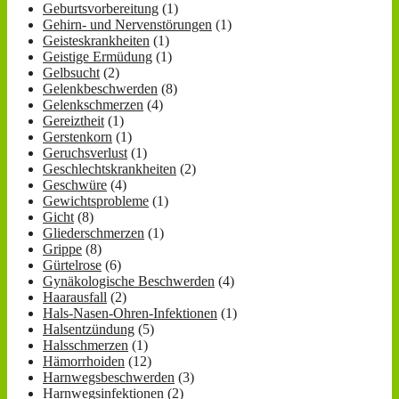
Geburtsvorbereitung
(1)
Gehirn- und Nervenstörungen
(1)
Geisteskrankheiten
(1)
Geistige Ermüdung
(1)
Gelbsucht
(2)
Gelenkbeschwerden
(8)
Gelenkschmerzen
(4)
Gereiztheit
(1)
Gerstenkorn
(1)
Geruchsverlust
(1)
Geschlechtskrankheiten
(2)
Geschwüre
(4)
Gewichtsprobleme
(1)
Gicht
(8)
Gliederschmerzen
(1)
Grippe
(8)
Gürtelrose
(6)
Gynäkologische Beschwerden
(4)
Haarausfall
(2)
Hals-Nasen-Ohren-Infektionen
(1)
Halsentzündung
(5)
Halsschmerzen
(1)
Hämorrhoiden
(12)
Harnwegsbeschwerden
(3)
Harnwegsinfektionen
(2)