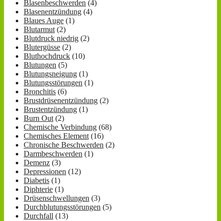
Blasenbeschwerden
(4)
Blasenentzündung
(4)
Blaues Auge
(1)
Blutarmut
(2)
Blutdruck niedrig
(2)
Blutergüsse
(2)
Bluthochdruck
(10)
Blutungen
(5)
Blutungsneigung
(1)
Blutungsstörungen
(1)
Bronchitis
(6)
Brustdrüsenentzündung
(2)
Brustentzündung
(1)
Burn Out
(2)
Chemische Verbindung
(68)
Chemisches Element
(16)
Chronische Beschwerden
(2)
Darmbeschwerden
(1)
Demenz
(3)
Depressionen
(12)
Diabetis
(1)
Diphterie
(1)
Drüsenschwellungen
(3)
Durchblutungsstörungen
(5)
Durchfall
(13)