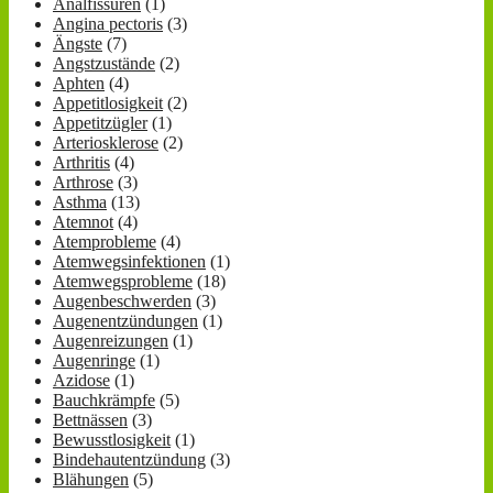
Analfissuren
(1)
Angina pectoris
(3)
Ängste
(7)
Angstzustände
(2)
Aphten
(4)
Appetitlosigkeit
(2)
Appetitzügler
(1)
Arteriosklerose
(2)
Arthritis
(4)
Arthrose
(3)
Asthma
(13)
Atemnot
(4)
Atemprobleme
(4)
Atemwegsinfektionen
(1)
Atemwegsprobleme
(18)
Augenbeschwerden
(3)
Augenentzündungen
(1)
Augenreizungen
(1)
Augenringe
(1)
Azidose
(1)
Bauchkrämpfe
(5)
Bettnässen
(3)
Bewusstlosigkeit
(1)
Bindehautentzündung
(3)
Blähungen
(5)