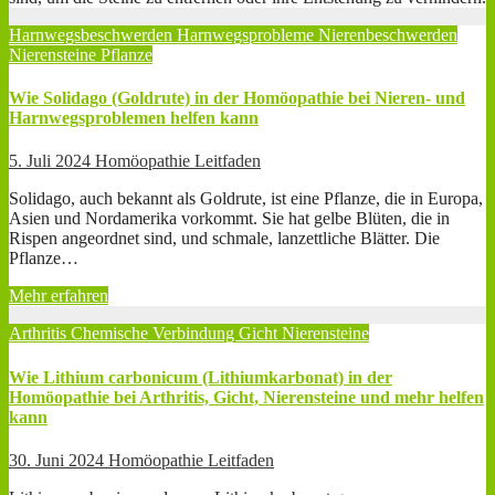
Harnwegsbeschwerden
Harnwegsprobleme
Nierenbeschwerden
Nierensteine
Pflanze
Wie Solidago (Goldrute) in der Homöopathie bei Nieren- und
Harnwegsproblemen helfen kann
5. Juli 2024
Homöopathie Leitfaden
Solidago, auch bekannt als Goldrute, ist eine Pflanze, die in Europa,
Asien und Nordamerika vorkommt. Sie hat gelbe Blüten, die in
Rispen angeordnet sind, und schmale, lanzettliche Blätter. Die
Pflanze…
Mehr erfahren
Arthritis
Chemische Verbindung
Gicht
Nierensteine
Wie Lithium carbonicum (Lithiumkarbonat) in der
Homöopathie bei Arthritis, Gicht, Nierensteine und mehr helfen
kann
30. Juni 2024
Homöopathie Leitfaden