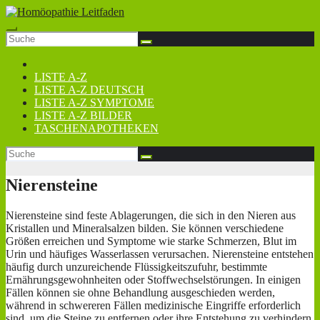
Zum
Inhalt
springen
LISTE A-Z
LISTE A-Z DEUTSCH
LISTE A-Z SYMPTOME
LISTE A-Z BILDER
TASCHENAPOTHEKEN
Nierensteine
Nierensteine sind feste Ablagerungen, die sich in den Nieren aus
Kristallen und Mineralsalzen bilden. Sie können verschiedene
Größen erreichen und Symptome wie starke Schmerzen, Blut im
Urin und häufiges Wasserlassen verursachen. Nierensteine entstehen
häufig durch unzureichende Flüssigkeitszufuhr, bestimmte
Ernährungsgewohnheiten oder Stoffwechselstörungen. In einigen
Fällen können sie ohne Behandlung ausgeschieden werden,
während in schwereren Fällen medizinische Eingriffe erforderlich
sind, um die Steine zu entfernen oder ihre Entstehung zu verhindern.