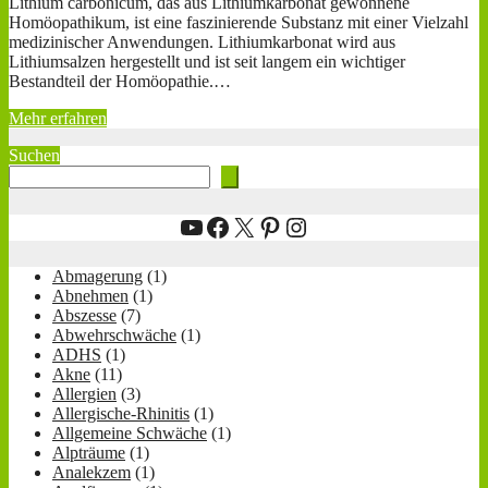
Lithium carbonicum, das aus Lithiumkarbonat gewonnene
Homöopathikum, ist eine faszinierende Substanz mit einer Vielzahl
medizinischer Anwendungen. Lithiumkarbonat wird aus
Lithiumsalzen hergestellt und ist seit langem ein wichtiger
Bestandteil der Homöopathie.…
Mehr erfahren
Suchen
YouTube
Facebook
X
Pinterest
Instagram
Abmagerung
(1)
Abnehmen
(1)
Abszesse
(7)
Abwehrschwäche
(1)
ADHS
(1)
Akne
(11)
Allergien
(3)
Allergische-Rhinitis
(1)
Allgemeine Schwäche
(1)
Alpträume
(1)
Analekzem
(1)