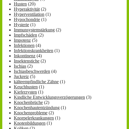
Husten
(20)
Hyperaktivität
(2)
Hyperventilation
(1)
Hypochondrie
(1)
Hysterie
(1)
Immunsystemstärkung
(2)
Impfschäden
(2)
Impotenz
(5)
Infektionen
(4)
Infektionskrankheiten
(1)
Inkontinenz
(4)
Insektenstiche
(2)
Ischias
(2)
Ischiasbeschwerden
(4)
Juckreiz
(5)
kälteempfindliche Zähne
(1)
Keuchhusten
(1)
Kieferzysten
(1)
Kindliche Entwicklungsverzögerungen
(3)
Knochenbrüche
(2)
Knochenhautentzündung
(1)
Knochenprobleme
(2)
Knorpelerkrankungen
(1)
Knotenbildungen
(1)
Koliken
(2)