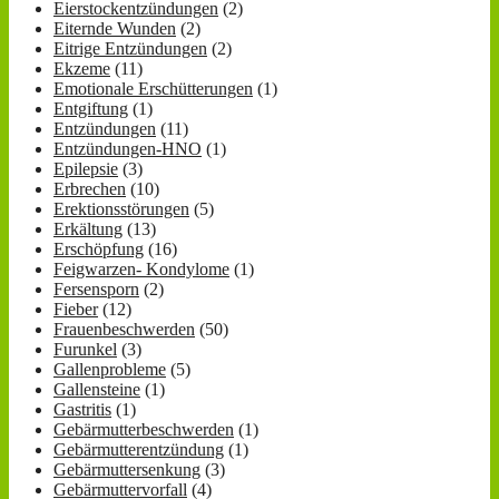
Eierstockentzündungen
(2)
Eiternde Wunden
(2)
Eitrige Entzündungen
(2)
Ekzeme
(11)
Emotionale Erschütterungen
(1)
Entgiftung
(1)
Entzündungen
(11)
Entzündungen-HNO
(1)
Epilepsie
(3)
Erbrechen
(10)
Erektionsstörungen
(5)
Erkältung
(13)
Erschöpfung
(16)
Feigwarzen- Kondylome
(1)
Fersensporn
(2)
Fieber
(12)
Frauenbeschwerden
(50)
Furunkel
(3)
Gallenprobleme
(5)
Gallensteine
(1)
Gastritis
(1)
Gebärmutterbeschwerden
(1)
Gebärmutterentzündung
(1)
Gebärmuttersenkung
(3)
Gebärmuttervorfall
(4)