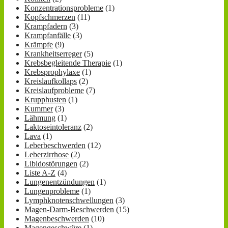
Konzentrationsprobleme
(1)
Kopfschmerzen
(11)
Krampfadern
(3)
Krampfanfälle
(3)
Krämpfe
(9)
Krankheitserreger
(5)
Krebsbegleitende Therapie
(1)
Krebsprophylaxe
(1)
Kreislaufkollaps
(2)
Kreislaufprobleme
(7)
Krupphusten
(1)
Kummer
(3)
Lähmung
(1)
Laktoseintoleranz
(2)
Lava
(1)
Leberbeschwerden
(12)
Leberzirrhose
(2)
Libidostörungen
(2)
Liste A-Z
(4)
Lungenentzündungen
(1)
Lungenprobleme
(1)
Lymphknotenschwellungen
(3)
Magen-Darm-Beschwerden
(15)
Magenbeschwerden
(10)
Magengeschwüre
(1)