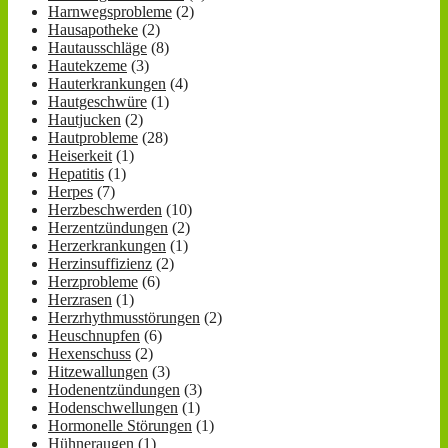
Harnwegsprobleme
(2)
Hausapotheke
(2)
Hautausschläge
(8)
Hautekzeme
(3)
Hauterkrankungen
(4)
Hautgeschwüre
(1)
Hautjucken
(2)
Hautprobleme
(28)
Heiserkeit
(1)
Hepatitis
(1)
Herpes
(7)
Herzbeschwerden
(10)
Herzentzündungen
(2)
Herzerkrankungen
(1)
Herzinsuffizienz
(2)
Herzprobleme
(6)
Herzrasen
(1)
Herzrhythmusstörungen
(2)
Heuschnupfen
(6)
Hexenschuss
(2)
Hitzewallungen
(3)
Hodenentzündungen
(3)
Hodenschwellungen
(1)
Hormonelle Störungen
(1)
Hühneraugen
(1)