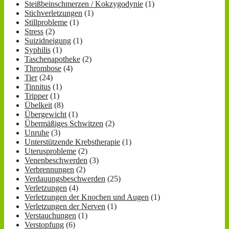
Steißbeinschmerzen / Kokzygodynie
(1)
Stichverletzungen
(1)
Stillprobleme
(1)
Stress
(2)
Suizidneigung
(1)
Syphilis
(1)
Taschenapotheke
(2)
Thrombose
(4)
Tier
(24)
Tinnitus
(1)
Tripper
(1)
Übelkeit
(8)
Übergewicht
(1)
Übermäßiges Schwitzen
(2)
Unruhe
(3)
Unterstützende Krebstherapie
(1)
Uterusprobleme
(2)
Venenbeschwerden
(3)
Verbrennungen
(2)
Verdauungsbeschwerden
(25)
Verletzungen
(4)
Verletzungen der Knochen und Augen
(1)
Verletzungen der Nerven
(1)
Verstauchungen
(1)
Verstopfung
(6)