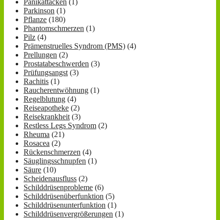
Panikattacken
(1)
Parkinson
(1)
Pflanze
(180)
Phantomschmerzen
(1)
Pilz
(4)
Prämenstruelles Syndrom (PMS)
(4)
Prellungen
(2)
Prostatabeschwerden
(3)
Prüfungsangst
(3)
Rachitis
(1)
Raucherentwöhnung
(1)
Regelblutung
(4)
Reiseapotheke
(2)
Reisekrankheit
(3)
Restless Legs Syndrom
(2)
Rheuma
(21)
Rosacea
(2)
Rückenschmerzen
(4)
Säuglingsschnupfen
(1)
Säure
(10)
Scheidenausfluss
(2)
Schilddrüsenprobleme
(6)
Schilddrüsenüberfunktion
(5)
Schilddrüsenunterfunktion
(1)
Schilddrüsenvergrößerungen
(1)