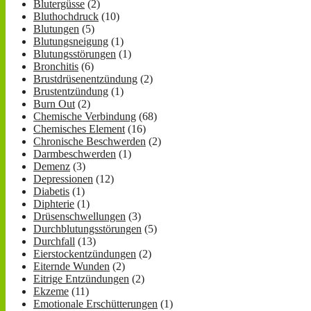
Blutergüsse
(2)
Bluthochdruck
(10)
Blutungen
(5)
Blutungsneigung
(1)
Blutungsstörungen
(1)
Bronchitis
(6)
Brustdrüsenentzündung
(2)
Brustentzündung
(1)
Burn Out
(2)
Chemische Verbindung
(68)
Chemisches Element
(16)
Chronische Beschwerden
(2)
Darmbeschwerden
(1)
Demenz
(3)
Depressionen
(12)
Diabetis
(1)
Diphterie
(1)
Drüsenschwellungen
(3)
Durchblutungsstörungen
(5)
Durchfall
(13)
Eierstockentzündungen
(2)
Eiternde Wunden
(2)
Eitrige Entzündungen
(2)
Ekzeme
(11)
Emotionale Erschütterungen
(1)