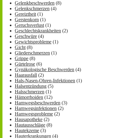
Gelenkbeschwerden
(8)
Gelenkschmerzen
(4)
Gereiztheit
(1)
Gerstenkorn
(1)
Geruchsverlust
(1)
Geschlechtskrankheiten
(2)
Geschwüre
(4)
Gewichtsprobleme
(1)
Gicht
(8)
Gliederschmerzen
(1)
Grippe
(8)
Gürtelrose
(6)
Gynäkologische Beschwerden
(4)
Haarausfall
(2)
Hals-Nasen-Ohren-Infektionen
(1)
Halsentzündung
(5)
Halsschmerzen
(1)
Hämorrhoiden
(12)
Harnwegsbeschwerden
(3)
Harnwegsinfektionen
(2)
Harnwegsprobleme
(2)
Hausapotheke
(2)
Hautausschläge
(8)
Hautekzeme
(3)
Hauterkrankungen
(4)