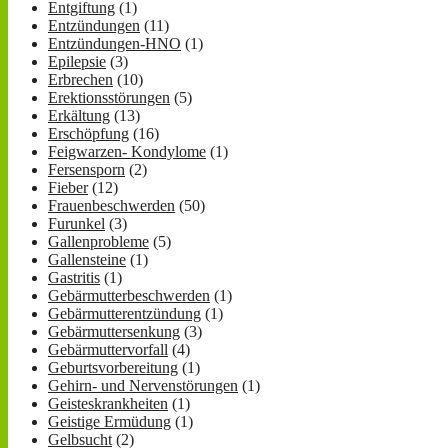
Entgiftung
(1)
Entzündungen
(11)
Entzündungen-HNO
(1)
Epilepsie
(3)
Erbrechen
(10)
Erektionsstörungen
(5)
Erkältung
(13)
Erschöpfung
(16)
Feigwarzen- Kondylome
(1)
Fersensporn
(2)
Fieber
(12)
Frauenbeschwerden
(50)
Furunkel
(3)
Gallenprobleme
(5)
Gallensteine
(1)
Gastritis
(1)
Gebärmutterbeschwerden
(1)
Gebärmutterentzündung
(1)
Gebärmuttersenkung
(3)
Gebärmuttervorfall
(4)
Geburtsvorbereitung
(1)
Gehirn- und Nervenstörungen
(1)
Geisteskrankheiten
(1)
Geistige Ermüdung
(1)
Gelbsucht
(2)