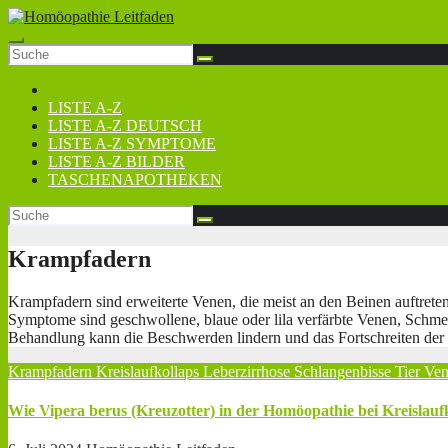
Zum
Inhalt
springen
LISTE A-Z
LISTE A-Z DEUTSCH
LISTE A-Z SYMPTOME
LISTE A-Z BILDER
TASCHENAPOTHEKEN
Krampfadern
Krampfadern sind erweiterte Venen, die meist an den Beinen auftrete
Symptome sind geschwollene, blaue oder lila verfärbte Venen, Schm
Behandlung kann die Beschwerden lindern und das Fortschreiten der 
Krampfadern
Kreislaufkollaps
Leberzirrhose
Schlangenbisse
Tier
Ven
Wie Vipera berus (Kreuzotter) in der Homöopathie bei Kreislau