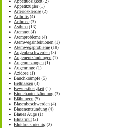
Appetitlosigkeit
(2)
Appetitzügler
(1)
Arteriosklerose
(2)
Arthritis
(4)
Arthrose
(3)
Asthma
(13)
Atemnot
(4)
Atemprobleme
(4)
Atemwegsinfektionen
(1)
Atemwegsprobleme
(18)
Augenbeschwerden
(3)
Augenentzündungen
(1)
Augenreizungen
(1)
Augenringe
(1)
Azidose
(1)
Bauchkrämpfe
(5)
Bettnässen
(3)
Bewusstlosigkeit
(1)
Bindehautentzündung
(3)
Blähungen
(5)
Blasenbeschwerden
(4)
Blasenentzündung
(4)
Blaues Auge
(1)
Blutarmut
(2)
Blutdruck niedrig
(2)