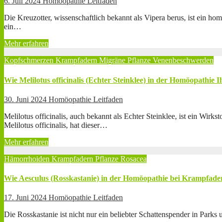
6. Juli 2024
Homöopathie Leitfaden
Die Kreuzotter, wissenschaftlich bekannt als Vipera berus, ist ein ho
ein…
Mehr erfahren
Kopfschmerzen
Krampfadern
Migräne
Pflanze
Venenbeschwerden
Wie Melilotus officinalis (Echter Steinklee) in der Homöopath
30. Juni 2024
Homöopathie Leitfaden
Melilotus officinalis, auch bekannt als Echter Steinklee, ist ein Wi
Melilotus officinalis, hat dieser…
Mehr erfahren
Hämorrhoiden
Krampfadern
Pflanze
Rosacea
Wie Aesculus (Rosskastanie) in der Homöopathie bei Krampfad
17. Juni 2024
Homöopathie Leitfaden
Die Rosskastanie ist nicht nur ein beliebter Schattenspender in Park