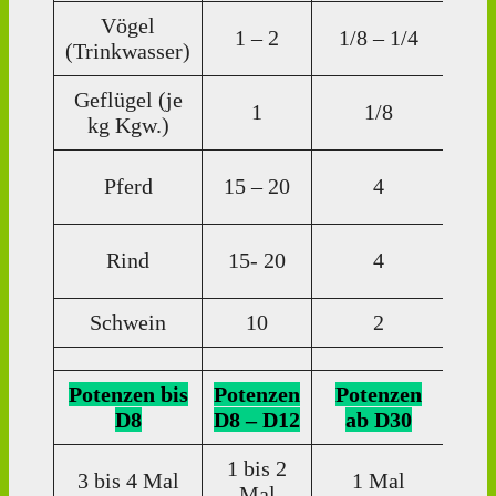
Vögel
1
1 – 2
1/8 – 1/4
(Trinkwasser)
Tr
Geflügel (je
1
1/8
1 T
kg Kgw.)
15
Pferd
15 – 20
4
Tr
15
Rind
15- 20
4
Tr
Schwein
10
2
10 
Potenzen bis
Potenzen
Potenzen
Pot
D8
D8 – D12
ab D30
ab
1 bis 2
3 bis 4 Mal
1 Mal
Mal
Einz