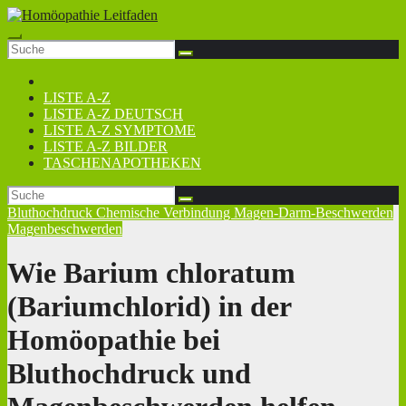
Zum
Inhalt
springen
LISTE A-Z
LISTE A-Z DEUTSCH
LISTE A-Z SYMPTOME
LISTE A-Z BILDER
TASCHENAPOTHEKEN
Bluthochdruck
Chemische Verbindung
Magen-Darm-Beschwerden
Magenbeschwerden
Wie Barium chloratum
(Bariumchlorid) in der
Homöopathie bei
Bluthochdruck und