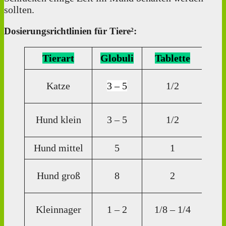
sollten.
Dosierungsrichtlinien für Tiere²:
Tierart
Globuli
Tablette
Di
Katze
3 – 5
1/2
Tr
3
Hund klein
3 – 5
1/2
Tr
Hund mittel
5
1
5 T
5
Hund groß
8
2
Tr
1
Kleinnager
1 – 2
1/8 – 1/4
Tr