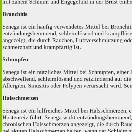
mit zähem Schleim und Engegefühl in der Brust einh
Bronchitis
Senega ist ein häufig verwendetes Mittel bei Bronchi
entzündungshemmend, schleimlösend und krampflösend 
angezeigt, die durch Rauchen, Luftverschmutzung oder
schmerzhaft und krampfartig ist.
Schnupfen
Senega ist ein nützliches Mittel bei Schnupfen, eine
abschwellend, schleimlösend und reizlindernd auf die
Allergien, Sinusitis oder Polypen verursacht wird. Se
Halsschmerzen
Senega ist ein hilfreiches Mittel bei Halsschmerzen
Hustenreiz führt. Senega wirkt entzündungshemmend, 
chronischen Halsschmerzen angezeigt, die durch Rau
bei akuten Halsschmerzen helfen, wenn der Schleim zäh