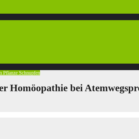
en
Pflanze
Schnupfen
der Homöopathie bei Atemwegspr